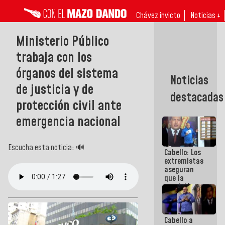
Chávez invicto
Noticias ↓
Ministerio Público
trabaja con los
órganos del sistema
Noticias
de justicia y de
destacadas
protección civil ante
emergencia nacional
Escucha esta noticia: 🔊
Cabello: Los
extremistas
aseguran
que la
oposición
actual es la
más
dividida de
Cabello a
la historia