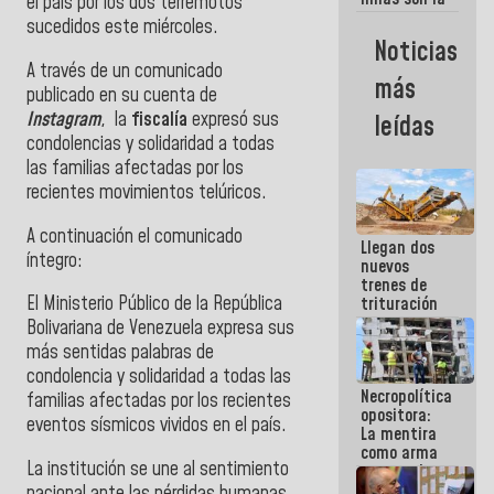
el país por los dos terremotos
razon
sucedidos este miércoles.
fundamental
Noticias
de lo que
A través de un comunicado
estamos
más
haciendo
publicado en su cuenta de
Instagram
, la
fiscalía
expresó sus
leídas
condolencias y solidaridad a todas
las familias afectadas por los
recientes movimientos telúricos.
A continuación el comunicado
Llegan dos
íntegro:
nuevos
trenes de
El Ministerio Público de la República
trituración
para
Bolivariana de Venezuela expresa sus
optimizar
más sentidas palabras de
manejo de
condolencia y solidaridad a todas las
escombros
Necropolítica
en La Guaira
familias afectadas por los recientes
opositora:
eventos sísmicos vividos en el país.
La mentira
como arma
La institución se une al sentimiento
contra el
Pueblo
nacional ante las pérdidas humanas