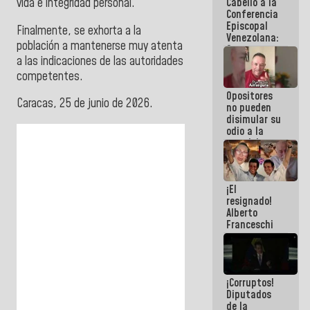
vida e integridad personal.
Cabello a la
de La Sayo
Conferencia
Episcopal
Finalmente, se exhorta a la
Venezolana:
población a mantenerse muy atenta
Son unos
a las indicaciones de las autoridades
inmorales,
ni una
competentes.
botella de
Opositores
agua han
Caracas, 25 de junio de 2026.
no pueden
llevado
disimular su
odio a la
paz del
pueblo
¡El
resignado!
Alberto
Franceschi
muestra su
frustración
ante
burguesía
¡Corruptos!
de siempre
Diputados
de la