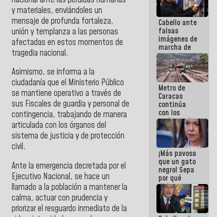
y materiales, enviándoles un
mensaje de profunda fortaleza,
Cabello ante
falsas
unión y templanza a las personas
imágenes de
afectadas en estos momentos de
marcha de
tragedia nacional.
extremistas:
Son unos
Asimismo, se informa a la
coberos,
viven de la
ciudadanía que el Ministerio Público
Metro de
mentira
se mantiene operativo a través de
Caracas
sus Fiscales de guardia y personal de
continúa
con los
contingencia, trabajando de manera
trabajos de
articulada con los órganos del
mantenimiento
sistema de justicia y de protección
e inspección
en la Línea 2
civil.
¡Más pavosa
que un gato
Ante la emergencia decretada por el
negro! Sepa
Ejecutivo Nacional, se hace un
por qué
dirigentes
llamado a la población a mantener la
opositores
calma, actuar con prudencia y
se
priorizar el resguardo inmediato de la
desmarcan