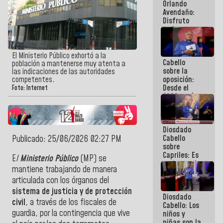
Orlando
de
Avendaño:
Venezuela
Disfruto
cada vez
que escribes
porque lo
que haces
El Ministerio Público exhortó a la
Cabello
es
población a mantenerse muy atenta a
sobre la
embarrarla
las indicaciones de las autoridades
oposición:
competentes.
Desde el
Foto: Internet
2002 están
intentando
quemar el
país ante la
Diosdado
ausencia de
Cabello
Publicado: 25/06/2026 02:27 PM
políticos
sobre
verdaderos
Capriles: Es
E
l
Ministerio Público
(MP) se
un inmoral
mantiene trabajando de manera
de la
articulada con los órganos del
política
sistema de justicia y de protección
Diosdado
civil
, a través de los fiscales de
Cabello: Los
guardia, por la contingencia que vive
niños y
niñas son la