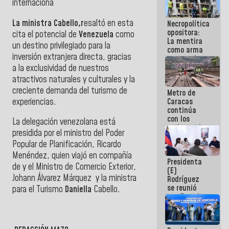
internaciona
manejo de
escombros
La ministra Cabello,r
esaltó en esta
Necropolítica
en La Guaira
opositora:
cita el potencial de
Venezuela
como
La mentira
un destino privilegiado para la
como arma
inversión extranjera directa, gracias
contra el
Pueblo
a la exclusividad de nuestros
atractivos naturales y culturales y la
creciente demanda del turismo de
Metro de
experiencias.
Caracas
continúa
con los
La delegación venezolana está
trabajos de
presidida por el ministro del Poder
mantenimiento
Popular de Planificación,
Ricardo
e inspección
en la Línea 2
Menéndez,
quien viajó en compañía
Presidenta
de y el Ministro de Comercio Exterior,
(E)
Johann Álvarez Márquez
y la ministra
Rodríguez
se reunió
para el Turismo
Daniella
Cabello
.
con Estado
Mayor
Eléctrico
para