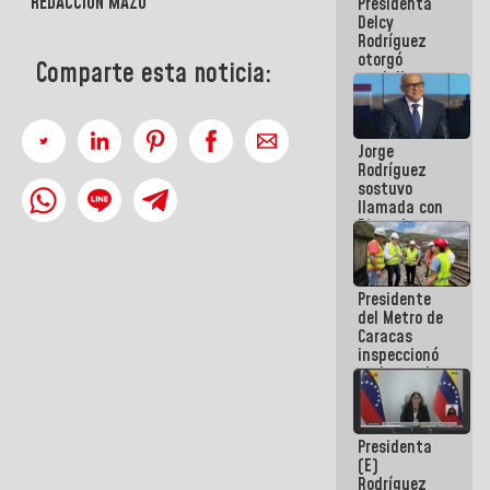
REDACCIÓN MAZO
Presidenta
abordar
Delcy
planes de
Rodríguez
acción
otorgó
Comparte esta noticia:
medalla
"Héroe de
Venezuela"
a servidores
Jorge
públicos
Rodríguez
sostuvo
llamada con
Dinorah
Figuera y
acuerdan
primer
Presidente
encuentro
del Metro de
presencial
Caracas
para el
inspeccionó
diálogo
trabajos de
rehabilitación
y
modernización
Presidenta
de la vía
(E)
férrea
Rodríguez