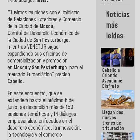
Petersburgo,
Rusia.
María
Machado se
"
Tuvimos reuniones con el ministro
Noticias
estrellaron
de Relaciones Exteriores y Comercio
de frente
más
de la Ciudad de
Moscú,
contra el
Pueblo
Comité de Desarrollo Económico de
leídas
la Ciudad de
San Pesterburgo,
mientras VENETUR sigue
expandiendo sus ofiicinas de
comercialización y promoción
en
Moscú y San Pesterburgo
para el
Cabello a
mercado Euroasiático" precisó
Orlando
Avendaño:
Cabello.
Disfruto
cada vez
En este encuentro, que se
que escribes
extenderá hasta el próximo 6 de
porque lo
junio, se desarrollan más de 150
que haces
Llegan dos
es
sesiones temáticas y 14 diálogos
nuevos
embarrarla
empresariales, enfocados en el
trenes de
desarrollo económico, la innovación,
trituración
para
la tecnología y el comercio
optimizar