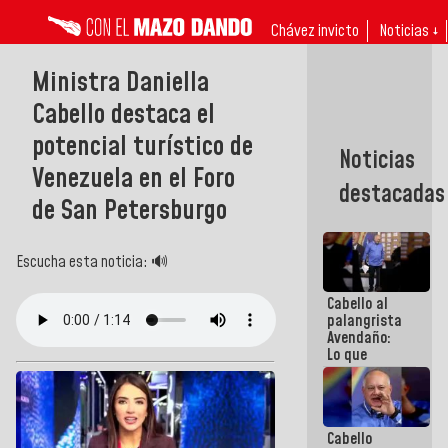
Chávez invicto
Noticias ↓
Ministra Daniella
Cabello destaca el
potencial turístico de
Noticias
Venezuela en el Foro
destacadas
de San Petersburgo
Escucha esta noticia: 🔊
Cabello al
palangrista
Avendaño:
Lo que
vayas a
escribir
hazlo hoy
por que no
Cabello
sabemos si