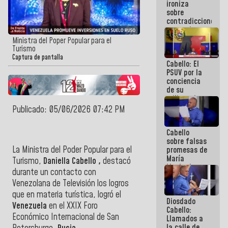
ironiza
la semana
sobre
que viene
contradicciones
hay
y mentiras
programa
de María
Ministra del Poper Popular para el
Machado:
Turismo
¡Créanle!
Captura de pantalla
Cabello: El
PSUV por la
conciencia
de su
militancia
es la
Publicado: 05/06/2026 07:42 PM
organización
política más
Cabello
sólida de
sobre falsas
Venezuela
La Ministra del Poder Popular para el
promesas de
María
Turismo,
Daniella Cabello ,
destacó
Machado:
durante un contacto con
¿Quién le
Venezolana de Televisión los logros
puede creer?
¿Y la gente
que en materia turística, logró el
Diosdado
que ella iba
Venezuela
en el XXIX Foro
Cabello:
a salvar en
Económico Internacional de San
Llamados a
La Guaira?
la calle de