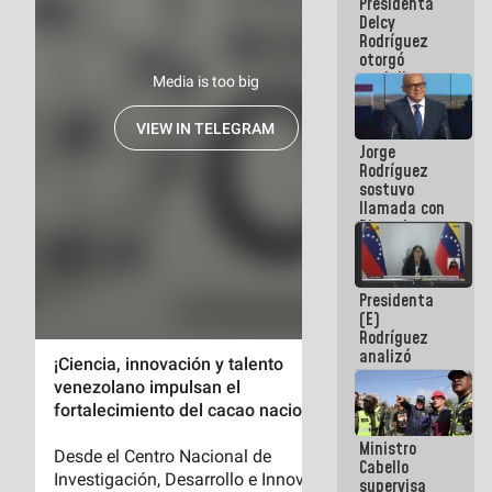
Presidenta
abordar
Delcy
planes de
Rodríguez
acción
otorgó
medalla
"Héroe de
Venezuela"
a servidores
Jorge
públicos
Rodríguez
sostuvo
llamada con
Dinorah
Figuera y
acuerdan
primer
Presidenta
encuentro
(E)
presencial
Rodríguez
para el
analizó
diálogo
junto a
gobernadores
planes de
recuperación
Ministro
del Sistema
Cabello
Eléctrico
supervisa
Nacional