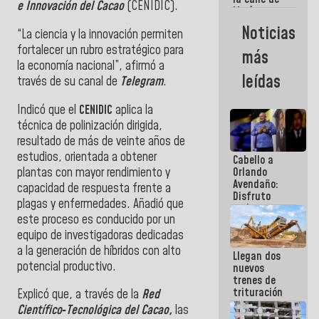
e Innovación del Cacao
(CENIDIC).
María
Machado se
Noticias
“La ciencia y la innovación permiten
estrellaron
de frente
fortalecer un rubro estratégico para
más
contra el
la economía nacional”, afirmó a
Pueblo
leídas
través de su canal de
Telegram
.
Indicó que el
CENIDIC
aplica la
técnica de polinización dirigida,
resultado de más de veinte años de
estudios, orientada a obtener
Cabello a
plantas con mayor rendimiento y
Orlando
Avendaño:
capacidad de respuesta frente a
Disfruto
plagas y enfermedades. Añadió que
cada vez
este proceso es conducido por un
que escribes
porque lo
equipo de investigadoras dedicadas
que haces
a la generación de híbridos con alto
Llegan dos
es
potencial productivo.
nuevos
embarrarla
trenes de
trituración
Explicó que, a través de la
Red
para
Científico‑Tecnológica del Cacao,
las
optimizar