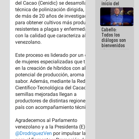
inicio del
proceso de
demolición
de
edificaciones
Cabello:
declaradas
Todos los
en riesgo en
diálogos son
La Guaira
bienvenidos
(+Fotos)
siempre que
estén en el
marco de la
Constitución
de la
República