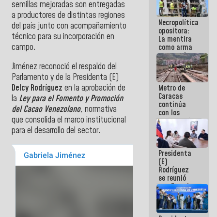
semillas mejoradas son entregadas
manejo de
escombros
a productores de distintas regiones
Necropolítica
en La Guaira
del país junto con acompañamiento
opositora:
técnico para su incorporación en
La mentira
campo.
como arma
contra el
Pueblo
Jiménez reconoció el respaldo del
Parlamento y de la Presidenta (E)
Delcy Rodríguez
en la aprobación de
Metro de
Caracas
la
Ley para el Fomento y Promoción
continúa
del Cacao Venezolano
, normativa
con los
que consolida el marco institucional
trabajos de
mantenimiento
para el desarrollo del sector.
e inspección
en la Línea 2
Presidenta
(E)
Rodríguez
se reunió
con Estado
Mayor
Eléctrico
para