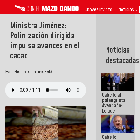
Chávez invicto
Noticias ↓
Ministra Jiménez:
Polinización dirigida
impulsa avances en el
Noticias
cacao
destacadas
Escucha esta noticia: 🔊
Cabello al
palangrista
Avendaño:
Lo que
vayas a
escribir
hazlo hoy
por que no
Cabello
sabemos si