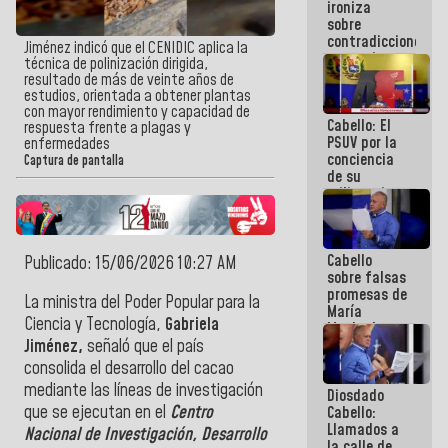
ironiza
la semana
sobre
que viene
contradicciones
hay
Jiménez indicó que el CENIDIC aplica la
y mentiras
programa
técnica de polinización dirigida,
de María
resultado de más de veinte años de
Machado:
estudios, orientada a obtener plantas
¡Créanle!
con mayor rendimiento y capacidad de
Cabello: El
respuesta frente a plagas y
PSUV por la
enfermedades
conciencia
Captura de pantalla
de su
militancia
es la
organización
política más
Cabello
sólida de
Publicado: 15/06/2026 10:27 AM
sobre falsas
Venezuela
promesas de
La ministra del Poder Popular para la
María
Ciencia y Tecnología,
Gabriela
Machado:
¿Quién le
Jiménez,
señaló que el país
puede creer?
consolida el desarrollo del cacao
¿Y la gente
mediante las líneas de investigación
Diosdado
que ella iba
que se ejecutan en el
Centro
Cabello:
a salvar en
Llamados a
La Guaira?
Nacional de Investigación, Desarrollo
la calle de