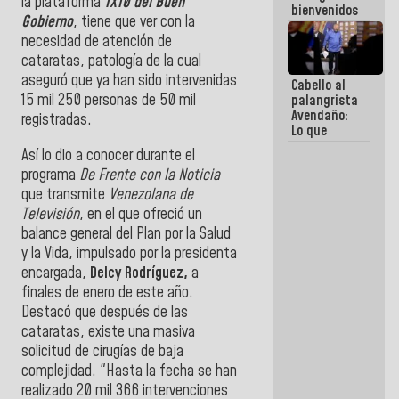
la plataforma
1X10 del Buen
bienvenidos
Gobierno
, tiene que ver con la
siempre que
estén en el
necesidad de atención de
marco de la
cataratas, patología de la cual
Constitución
aseguró que ya han sido intervenidas
Cabello al
de la
15 mil 250 personas de 50 mil
palangrista
República
Avendaño:
registradas.
Lo que
vayas a
Así lo dio a conocer durante el
escribir
programa
De Frente con la Noticia
hazlo hoy
por que no
que transmite
Venezolana de
sabemos si
Televisión
, en el que ofreció un
la semana
balance general del Plan por la Salud
que viene
hay
y la Vida, impulsado por la presidenta
programa
encargada,
Delcy Rodríguez,
a
finales de enero de este año.
Destacó que después de las
cataratas, existe una masiva
solicitud de cirugías de baja
complejidad. "Hasta la fecha se han
realizado 20 mil 366 intervenciones