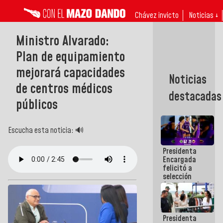
Chávez invicto
Noticias ↓
Ministro Alvarado:
Plan de equipamiento
mejorará capacidades
Noticias
de centros médicos
destacadas
públicos
Escucha esta noticia: 🔊
Presidenta
Encargada
felicitó a
selección
femenina de
baloncesto
por su
clasificación
Presidenta
a la