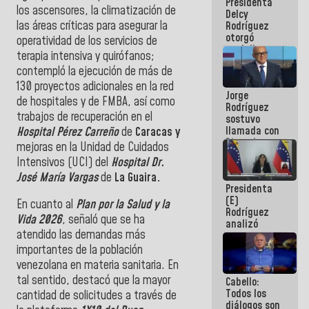
Presidenta
abordar
los ascensores, la climatización de
Delcy
planes de
las áreas críticas para asegurar la
Rodríguez
acción
otorgó
operatividad de los servicios de
medalla
terapia intensiva y quirófanos;
"Héroe de
contempló la ejecución de más de
Venezuela"
a servidores
130 proyectos adicionales en la red
Jorge
públicos
de hospitales y de FMBA, así como
Rodríguez
trabajos de recuperación en el
sostuvo
llamada con
Hospital Pérez Carreño
de
Caracas y
Dinorah
mejoras en la Unidad de Cuidados
Figuera y
Intensivos (UCI) del
Hospital Dr.
acuerdan
José María Vargas
de
La Guaira.
primer
Presidenta
encuentro
(E)
presencial
En cuanto al
Plan por la Salud y la
Rodríguez
para el
Vida 2026
, señaló que se ha
analizó
diálogo
atendido las demandas más
junto a
gobernadores
importantes de la población
planes de
venezolana en materia sanitaria. En
recuperación
tal sentido, destacó que la mayor
Cabello:
del Sistema
Todos los
Eléctrico
cantidad de solicitudes a través de
diálogos son
Nacional