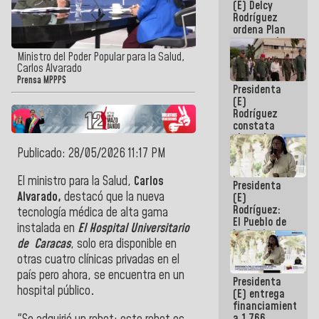
(E) Delcy
AmeriCup
Rodríguez
2027
ordena Plan
maestro de
desarrollo
Ministro del Poder Popular para la Salud,
logístico y
Carlos Alvarado
turístico
Prensa MPPPS
Presidenta
para La
(E)
Guaira
Rodríguez
constata
obras de
rehabilitación
Publicado: 28/05/2026 11:17 PM
de Escuela
Militar de
El ministro para la Salud,
Carlos
Presidenta
Mamo en La
Alvarado,
destacó que la nueva
(E)
Guaira
Rodríguez:
tecnología médica de alta gama
El Pueblo de
instalada en
El Hospital Universitario
La Guaira
de Caracas
, solo era disponible en
siempre
estará
otras cuatro clínicas privadas en el
acompañada
país pero ahora, se encuentra en un
Presidenta
por el
hospital público
.
(E) entrega
Gobierno
financiamientos
Nacional
a 1.766