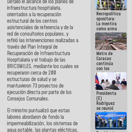
Detalló el alcance de los planes de
manejo de
infraestructura hospitalaria,
escombros
Necropolítica
en La Guaira
orientados a la recuperación
opositora:
estructural de los centros
La mentira
asistenciales de referencia y de la
como arma
contra el
red de consultorios populares, y
Pueblo
refirió las intervenciones realizadas a
través del Plan Integral de
Recuperación de Infraestructura
Metro de
Caracas
Hospitalaria y el trabajo de las
continúa
BRICOMILES, mediante los cuales se
con los
recuperaron cerca de 200
trabajos de
mantenimiento
estructuras de salud y se
e inspección
mantuvieron 73 proyectos de
en la Línea 2
ejecución directa por parte de los
Presidenta
(E)
Consejos Comunales.
Rodríguez
se reunió
El ministro puntualizó que estas
con Estado
labores abordaron de fondo la
Mayor
impermeabilización, los sistemas de
Eléctrico
para
agua potable, las plantas eléctricas,