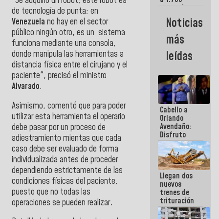
"Se adquirió un robot; este robot es
comerciantes
de tecnología de punta; en
y
Noticias
Venezuela
no hay en el sector
emprendedores
público ningún otro, es un sistema
afectados
más
por
funciona mediante una consola,
terremotos
donde manipula las herramientas a
leídas
distancia física entre el cirujano y el
paciente", precisó el ministro
Alvarado
.
Asimismo, comentó que para poder
Cabello a
utilizar
esta herramienta el operario
Orlando
Avendaño:
debe pasar por un proceso de
Disfruto
adiestramiento mientas
que cada
cada vez
caso debe ser evaluado de forma
que escribes
individualizada antes de proceder
porque lo
que haces
dependiendo estrictamente de las
Llegan dos
es
condiciones físicas del paciente,
nuevos
embarrarla
puesto que no todas las
trenes de
trituración
operaciones se pueden realizar
.
para
optimizar