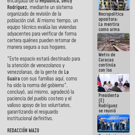
encargada de la
República, Delcy
manejo de
Rodríguez
, mediante un sistema
escombros
organizado de revisión de la
Necropolítica
en La Guaira
opositora:
población civil. Al mismo tiempo, un
La mentira
equipo técnico evalúa las viviendas
como arma
adyacentes para verificar de forma
contra el
Pueblo
certera quiénes pueden retornar de
manera segura a sus hogares.
Metro de
"Este espacio estará destinado para
Caracas
continúa
la atención de venezolanos y
con los
venezolanas, de la gente de
La
trabajos de
Guaira
con sus familias aquí, como
mantenimiento
ha sido la norma del gobierno",
e inspección
en la Línea 2
concluyó, así mismo, agradeció la
Presidenta
paciencia del pueblo costero y el
(E)
valioso apoyo de los voluntarios,
Rodríguez
se reunió
garantizando el resguardo
con Estado
institucional definitivo.
Mayor
Eléctrico
REDACCIÓN MAZO
para