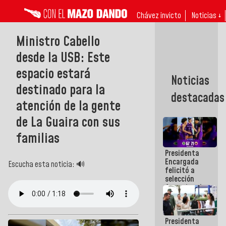
Chávez invicto
Noticias ↓
Ministro Cabello
desde la USB: Este
espacio estará
Noticias
destinado para la
destacadas
atención de la gente
de La Guaira con sus
familias
Presidenta
Encargada
Escucha esta noticia: 🔊
felicitó a
selección
femenina de
baloncesto
por su
clasificación
Presidenta
a la