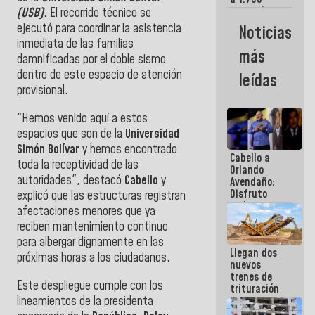
comerciantes
(USB)
. El recorrido técnico se
y
ejecutó para coordinar la asistencia
Noticias
emprendedores
inmediata de las familias
afectados
más
por
damnificadas por el doble sismo
terremotos
dentro de este espacio de atención
leídas
provisional.
"Hemos venido aquí a estos
espacios que son de la
Universidad
Simón Bolívar
y hemos encontrado
Cabello a
toda la receptividad de las
Orlando
autoridades", destacó
Cabello
y
Avendaño:
Disfruto
explicó que las estructuras registran
cada vez
afectaciones menores que ya
que escribes
reciben mantenimiento continuo
porque lo
para albergar dignamente en las
que haces
Llegan dos
es
próximas horas a los ciudadanos.
nuevos
embarrarla
trenes de
Este despliegue cumple con los
trituración
lineamientos de la presidenta
para
optimizar