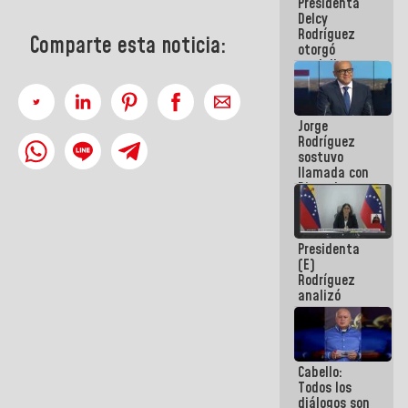
Presidenta
abordar
Delcy
planes de
Rodríguez
acción
Comparte esta noticia:
otorgó
medalla
"Héroe de
Venezuela"
a servidores
Jorge
públicos
Rodríguez
sostuvo
llamada con
Dinorah
Figuera y
acuerdan
primer
Presidenta
encuentro
(E)
presencial
Rodríguez
para el
analizó
diálogo
junto a
gobernadores
planes de
recuperación
Cabello:
del Sistema
Todos los
Eléctrico
diálogos son
Nacional