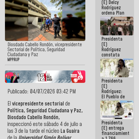
(E) Delcy
AmeriCup
Rodríguez
2027
ordena Plan
maestro de
desarrollo
logístico y
turístico
Presidenta
para La
(E)
Guaira
Diosdado Cabello Rondón, vicepresidente
Rodríguez
Sectorial de Política, Seguridad
Ciudadana y Paz
constata
obras de
MPPRIJP
rehabilitación
de Escuela
Militar de
Presidenta
Mamo en La
(E)
Guaira
Publicado: 04/07/2026 03:42 PM
Rodríguez:
El Pueblo de
La Guaira
El
vicepresidente sectorial
de
siempre
Política, Seguridad Ciudadana y Paz,
estará
Diosdado Cabello Rondón,
acompañada
Presidenta
por el
inspeccionó este sábado 4 de julio a
(E) entrega
Gobierno
las 3 de la tarde el núcleo
La Guaira
financiamientos
Nacional
de la
Universidad Simón Bolívar
a 1.766