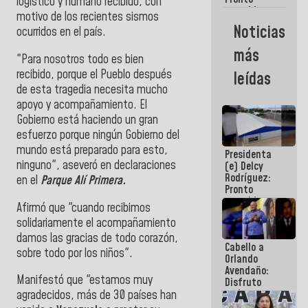
logístico y humano recibido, con
restableceremos
motivo de los recientes sismos
las
Noticias
ocurridos en el país.
operaciones
en el
más
Aeropuerto
"Para nosotros todo es bien
Internacional
recibido, porque el Pueblo después
leídas
de
de esta tragedia necesita mucho
Maiquetía
apoyo y acompañamiento. El
Gobierno está haciendo un gran
esfuerzo porque ningún Gobierno del
mundo está preparado para esto,
Presidenta
ninguno", aseveró en declaraciones
(e) Delcy
Rodríguez:
en el
Parque Alí Primera.
Pronto
restableceremos
Afirmó que "cuando recibimos
las
solidariamente el acompañamiento
operaciones
en el
damos las gracias de todo corazón,
Cabello a
Aeropuerto
sobre todo por los niños".
Orlando
Internacional
Avendaño:
de
Manifestó que "estamos muy
Disfruto
Maiquetía
cada vez
agradecidos, más de 30 países han
que escribes