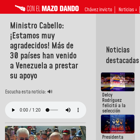
Chávez invicto
Noticias ↓
Ministro Cabello:
¡Estamos muy
agradecidos! Más de
Noticias
30 países han venido
destacadas
a Venezuela a prestar
su apoyo
Escucha esta noticia: 🔊
Delcy
Rodríguez
felicitó a la
selección
nacional
masculina
de voleibol
campeona
Presidenta
de la Copa