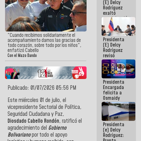
(E) Delcy
Panamericana
Rodríguez
Sub-17
exaltó
participación
de
Venezuela
en Juegos
"Cuando recibimos solidariamente el
Presidenta
Centroamericanos
acompañamiento damos las gracias de
(E) Delcy
y del Caribe
todo corazón, sobre todo por los niños",
Rodríguez
enfatizó Cabello
2026
revisó
Con el Mazo Dando
agenda
económica y
ejecución de
fondos de
Presidenta
emergencia
Encargada
Publicado: 01/07/2026 05:56 PM
post-sismos
felicita a
Osmaidy
Este miércoles 01 de julio, el
Arias y
vicepresidente Sectorial de Política,
Giraly
Seguridad Ciudadana y Paz,
Marcano por
hacer
Diosdado Cabello Rondón
, ratificó el
Presidenta
historia en
agradecimiento del
Gobierno
(e) Delcy
los
Bolivariano
por todo el apoyo
Rodríguez:
Centroamericanos
Pronto