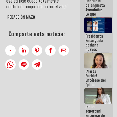
ese edificio quedó totalmente
Cabello al
de la
palangrista
República
destruido, porque era un hotel viejo".
Avendaño:
Lo que
REDACCIÓN MAZO
vayas a
escribir
hazlo hoy
por que no
Comparte esta noticia:
Presidenta
sabemos si
Encargada
la semana
designa
que viene
nuevos
hay
titulares en
programa
el
Viceministerio
de Energía
¡Alerta
Eléctrica y
Pueblo!
CORPOELEC
Entérese del
"plan
enjambre"
de La Sayo
para
sabotear el
¡No la
diálogo y
soportan!
promover el
Entérese de
caos