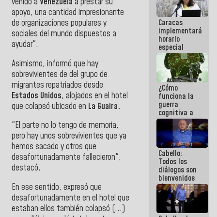
venido a
Venezuela
a prestar su
porque lo
apoyo, una cantidad impresionante
que haces
Caracas
de organizaciones populares y
es
implementará
embarrarla
sociales del mundo dispuestos a
horario
ayudar".
especial
para
Asimismo, informó que hay
adaptarse
al plan de
sobrevivientes de del grupo de
ahorro
migrantes repatriados desde
¿Cómo
energético
Estados Unidos
, alojados en el hotel
funciona la
guerra
que colapsó ubicado en
La Guaira.
cognitiva a
favor de la
"El parte no lo tengo de memoria,
narrativa
pero hay unos sobrevivientes que ya
hegemónica?
(1)
hemos sacado y otros que
Cabello:
desafortunadamente fallecieron",
Todos los
destacó.
diálogos son
bienvenidos
siempre que
En ese sentido, expresó que
estén en el
desafortunadamente en el hotel que
marco de la
estaban ellos también colapsó (...)
Constitución