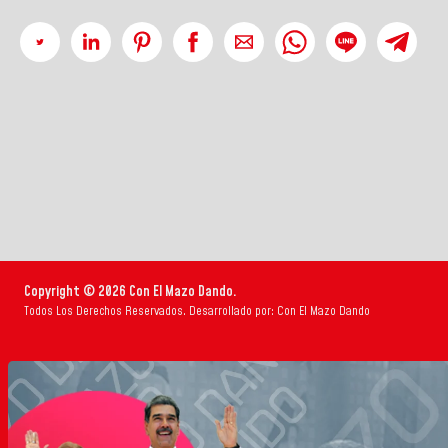
Copyright © 2026 Con El Mazo Dando.
Todos Los Derechos Reservados. Desarrollado por: Con El Mazo Dando