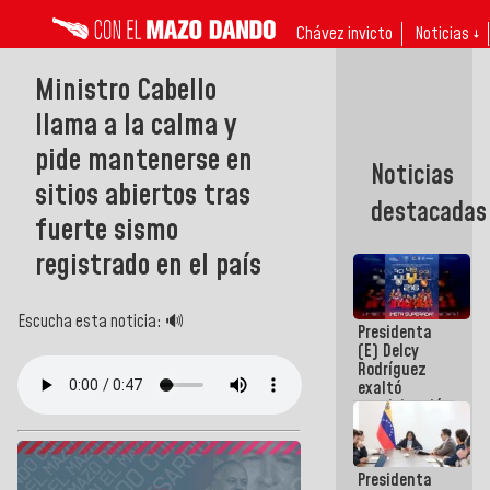
Chávez invicto
Noticias ↓
Ministro Cabello
llama a la calma y
pide mantenerse en
Noticias
sitios abiertos tras
destacadas
fuerte sismo
registrado en el país
Escucha esta noticia: 🔊
Presidenta
(E) Delcy
Rodríguez
exaltó
participación
de
Venezuela
en Juegos
Presidenta
Centroamericanos