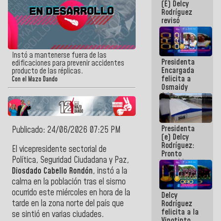
(E) Delcy
y del Caribe
Rodríguez
2026
revisó
agenda
económica y
ejecución de
fondos de
Instó a mantenerse fuera de las
Presidenta
emergencia
edificaciones para prevenir accidentes
Encargada
post-sismos
producto de las réplicas.
felicita a
Con el Mazo Dando
Osmaidy
Arias y
Giraly
Marcano por
hacer
Presidenta
historia en
Publicado: 24/06/2026 07:25 PM
(e) Delcy
los
Rodríguez:
Centroamericanos
El vicepresidente sectorial de
Pronto
Política, Seguridad Ciudadana y Paz,
restableceremos
las
Diosdado Cabello Rondón
, instó a la
operaciones
calma en la población
tras el sismo
en el
ocurrido este miércoles en hora de la
Delcy
Aeropuerto
tarde en la zona norte del país que
Rodríguez
Internacional
felicita a la
de
se sintió en varias ciudades.
Vinotinto