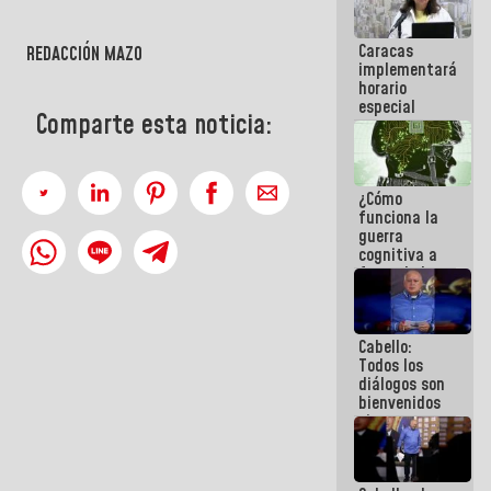
operaciones
en el
Caracas
Aeropuerto
REDACCIÓN MAZO
implementará
Internacional
horario
de
especial
Maiquetía
Comparte esta noticia:
para
adaptarse
al plan de
ahorro
¿Cómo
energético
funciona la
guerra
cognitiva a
favor de la
narrativa
hegemónica?
(1)
Cabello:
Todos los
diálogos son
bienvenidos
siempre que
estén en el
marco de la
Constitución