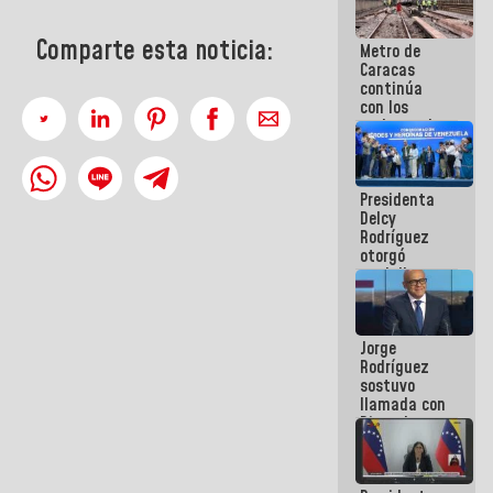
manejo de
escombros
Comparte esta noticia:
Metro de
en La Guaira
Caracas
continúa
con los
trabajos de
mantenimiento
e inspección
en la Línea 2
Presidenta
Delcy
Rodríguez
otorgó
medalla
"Héroe de
Venezuela"
a servidores
Jorge
públicos
Rodríguez
sostuvo
llamada con
Dinorah
Figuera y
acuerdan
primer