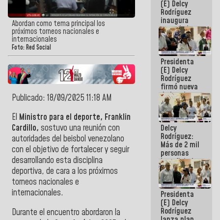
(E) Delcy
Rodríguez
inaugura
Abordan como tema principal los
casa de los
próximos torneos nacionales e
Abuelos
internacionales
Primavera
Foto: Red Social
en Caracas
Presidenta
(E) Delcy
Rodríguez
firmó nueva
de Ley de
Publicado: 18/09/2025 11:18 AM
Arrendamiento
aprobada
El
Ministro para el deporte, Franklin
por la AN
Cardillo,
sostuvo una reunión con
Delcy
Rodríguez:
autoridades del beisbol venezolano
Más de 2 mil
con el objetivo de fortalecer y seguir
personas
desarrollando esta disciplina
beneficiadas
con planes
deportiva, de cara a los próximos
para
torneos nacionales e
atención de
internacionales.
Presidenta
emergencia
(E) Delcy
sísmica en
Rodríguez
la última
Durante el encuentro abordaron la
lanza plan