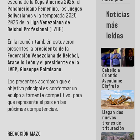
semana
escena de la
Copa América 2025
, el
crediticio
Panamericano Femenino,
los
Juegos
con subsidio
Noticias
Bolivarianos
y la temporada 2025
a Juntas de
Condominio
2026 de la
Liga Venezolana de
más
Beisbol Profesional
(LVBP).
leídas
En la reunión también estuvieron
presentes la
presidenta de la
Federación Venezolana de Beisbol,
Aracelis León
y el
presidente de la
LVBP, Giuseppe Palmisano.
Cabello a
Orlando
Avendaño:
Los presentes acordaron que el
Disfruto
objetivo principal es conformar un
cada vez
equipo altamente competitivo, para
que escribes
porque lo
que represente el país en las
que haces
próximas competen
cias.
Llegan dos
es
nuevos
embarrarla
trenes de
trituración
para
REDACCIÓN MAZO
optimizar