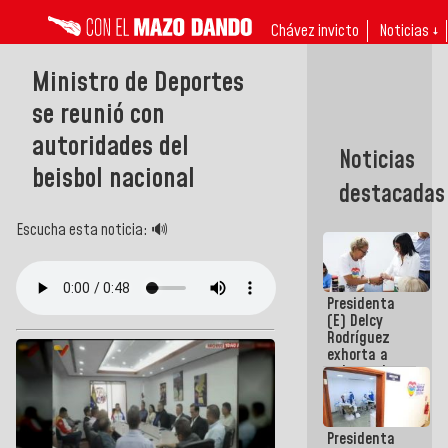
Chávez invicto
Noticias ↓
Ministro de Deportes
se reunió con
autoridades del
Noticias
beisbol nacional
destacadas
Escucha esta noticia: 🔊
Presidenta
(E) Delcy
Rodríguez
exhorta a
gobernadores
y alcaldes a
edificar
casas para
Presidenta
abuelos