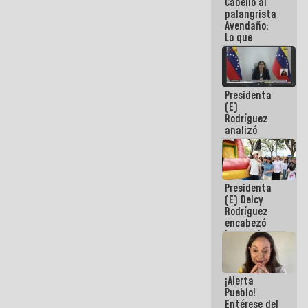
Cabello al
de la
palangrista
República
Avendaño:
Lo que
vayas a
escribir
hazlo hoy
por que no
Presidenta
sabemos si
(E)
la semana
Rodríguez
que viene
analizó
hay
junto a
programa
gobernadores
planes de
recuperación
Presidenta
del Sistema
(E) Delcy
Eléctrico
Rodríguez
Nacional
encabezó
lanzamiento
del Plan
Nacional de
Recreación
¡Alerta
Vacacional
Pueblo!
Entérese del