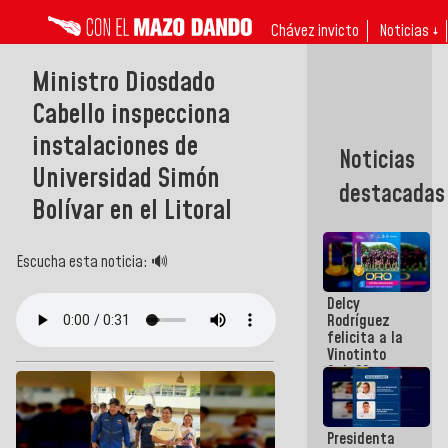
Chávez invicto
Noticias ↓
Ministro Diosdado
Cabello inspecciona
instalaciones de
Noticias
Universidad Simón
destacadas
Bolívar en el Litoral
Escucha esta noticia: 🔊
Delcy
Rodríguez
felicita a la
Vinotinto
Sub 20
campeona
frente
México Sub
Presidenta
23 en los