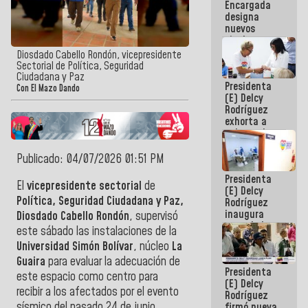
Encargada
Centroamericanos
designa
nuevos
titulares en
el
Diosdado Cabello Rondón, vicepresidente
Viceministerio
Sectorial de Política, Seguridad
de Energía
Ciudadana y Paz
Presidenta
Eléctrica y
Con El Mazo Dando
(E) Delcy
CORPOELEC
Rodríguez
exhorta a
gobernadores
y alcaldes a
edificar
Publicado: 04/07/2026 01:51 PM
casas para
Presidenta
abuelos
El
vicepresidente sectorial
de
(E) Delcy
Política, Seguridad Ciudadana y Paz,
Rodríguez
inaugura
Diosdado Cabello Rondón
, supervisó
casa de los
este sábado las instalaciones de la
Abuelos
Universidad Simón Bolívar
, núcleo
La
Primavera
en Caracas
Guaira
para evaluar la adecuación de
Presidenta
este espacio como centro para
(E) Delcy
recibir a los afectados por el evento
Rodríguez
sísmico del pasado 24 de junio.
firmó nueva