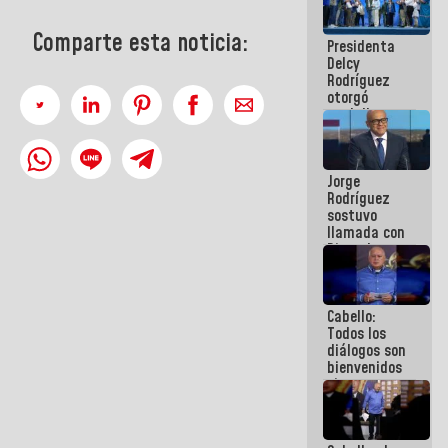
manejo de
escombros
Comparte esta noticia:
Presidenta
en La Guaira
Delcy
Rodríguez
otorgó
medalla
"Héroe de
Venezuela"
a servidores
Jorge
públicos
Rodríguez
sostuvo
llamada con
Dinorah
Figuera y
acuerdan
primer
Cabello:
encuentro
Todos los
presencial
diálogos son
para el
bienvenidos
diálogo
siempre que
estén en el
marco de la
Constitución