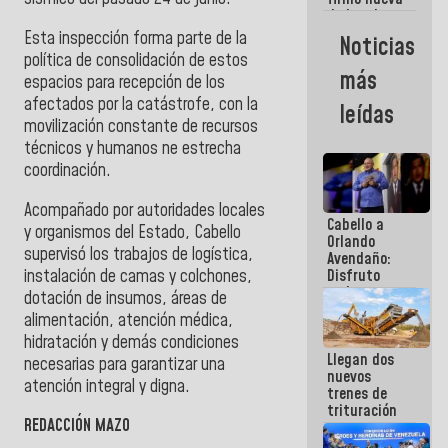
de Ley de
Arrendamiento
Esta inspección forma parte de la
Noticias
aprobada
política de consolidación de estos
por la AN
más
espacios para recepción de los
afectados por la catástrofe, con la
leídas
movilización constante de recursos
técnicos y humanos ne estrecha
coordinación.
Acompañado por autoridades locales
Cabello a
y organismos del Estado, Cabello
Orlando
supervisó los trabajos de logística,
Avendaño:
instalación de camas y colchones,
Disfruto
cada vez
dotación de insumos, áreas de
que escribes
alimentación, atención médica,
porque lo
hidratación y demás condiciones
que haces
Llegan dos
es
necesarias para garantizar una
nuevos
embarrarla
atención integral y digna.
trenes de
trituración
REDACCIÓN MAZO
para
optimizar