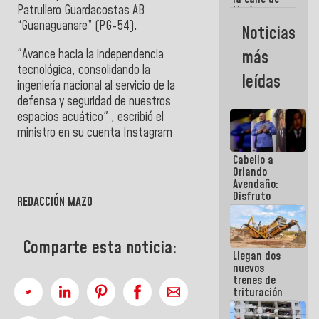
Patrullero Guardacostas AB
María
Machado se
“Guanaguanare” (PG-54).
Noticias
estrellaron
de frente
"Avance hacia la independencia
más
contra el
tecnológica, consolidando la
Pueblo
leídas
ingeniería nacional al servicio de la
defensa y seguridad de nuestros
espacios acuático" , escribió el
ministro en su cuenta Instagram
">
Cabello a
Orlando
Avendaño:
Disfruto
REDACCIÓN MAZO
cada vez
que escribes
porque lo
Comparte esta noticia:
que haces
Llegan dos
es
nuevos
embarrarla
trenes de
trituración
para
optimizar