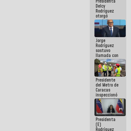
Presidenta
abordar
Delcy
planes de
Rodríguez
acción
otorgó
medalla
"Héroe de
Venezuela"
a servidores
Jorge
públicos
Rodríguez
sostuvo
llamada con
Dinorah
Figuera y
acuerdan
primer
Presidente
encuentro
del Metro de
presencial
Caracas
para el
inspeccionó
diálogo
trabajos de
rehabilitación
y
modernización
Presidenta
de la vía
(E)
férrea
Rodríguez