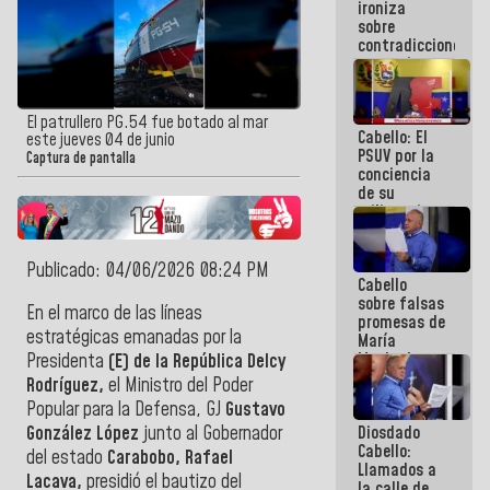
ironiza
la semana
sobre
que viene
contradicciones
hay
y mentiras
programa
de María
Machado:
¡Créanle!
El patrullero PG.54 fue botado al mar
Cabello: El
este jueves 04 de junio
PSUV por la
Captura de pantalla
conciencia
de su
militancia
es la
organización
política más
Publicado: 04/06/2026 08:24 PM
Cabello
sólida de
sobre falsas
Venezuela
En el marco de las líneas
promesas de
estratégicas emanadas por la
María
Machado:
Presidenta
(E) de la República Delcy
¿Quién le
Rodríguez,
el Ministro del Poder
puede creer?
Popular para la Defensa, GJ
Gustavo
¿Y la gente
Diosdado
González López
junto al Gobernador
que ella iba
Cabello:
a salvar en
del estado
Carabobo, Rafael
Llamados a
La Guaira?
Lacava,
presidió el bautizo del
la calle de