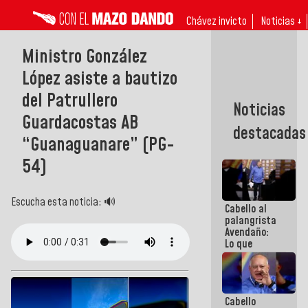
Chávez invicto
Noticias ↓
Ministro González
López asiste a bautizo
del Patrullero
Noticias
Guardacostas AB
destacadas
“Guanaguanare” (PG-
54)
Escucha esta noticia: 🔊
Cabello al
palangrista
Avendaño:
Lo que
vayas a
escribir
hazlo hoy
por que no
Cabello
sabemos si