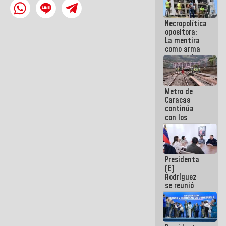
manejo de
escombros
Necropolítica
en La Guaira
opositora:
La mentira
como arma
contra el
Pueblo
Metro de
Caracas
continúa
con los
trabajos de
mantenimiento
e inspección
en la Línea 2
Presidenta
(E)
Rodríguez
se reunió
con Estado
Mayor
Eléctrico
para