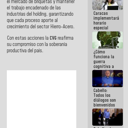
el
mercado de briquetas y mantener
porque lo
el
trabajo encadenado de las
que haces
Caracas
es
industrias
del holding, garantizando
implementará
embarrarla
que cada
proceso aporte al
horario
crecimiento del
sector Hierro-Acero.
especial
para
adaptarse
Con estas acciones la
CVG
reafirma
al plan de
su compromiso con la soberania
ahorro
produc
tiva del pais.
¿Cómo
energético
funciona la
guerra
cognitiva a
favor de la
narrativa
hegemónica?
(1)
Cabello:
Todos los
diálogos son
bienvenidos
siempre que
estén en el
marco de la
Constitución