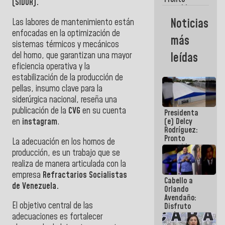
(SIDOR).
restableceremos
las
Noticias
Las labores de mantenimiento están
operaciones
enfocadas en la optimización de
en el
más
Aeropuerto
sistemas térmicos y mecánicos
Internacional
del
horno, que garantizan una mayor
leídas
de
eficiencia operativa y la
Maiquetía
estabilización de la producción de
pellas, insumo clave para la
siderúrgica nacional, reseña una
publicación de la
CVG
en su cuenta
Presidenta
en
instagram
.
(e) Delcy
Rodríguez:
Pronto
La adecuación en los hornos de
restableceremos
producción, es un trabajo que se
las
realiza de manera articulada con la
operaciones
en el
empresa
Refractarios Socialistas
Cabello a
Aeropuerto
de Venezuela.
Orlando
Internacional
Avendaño:
de
El objetivo central de las
Disfruto
Maiquetía
cada vez
adecuaciones es fortalecer
que escribes