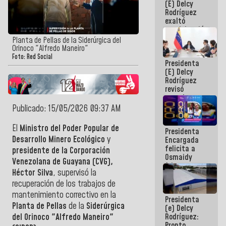
(E) Delcy
Panamericana
Rodríguez
Sub-17
exaltó
participación
de
Planta de Pellas de la Siderúrgica del
Venezuela
Orinoco "Alfredo Maneiro"
en Juegos
Foto: Red Social
Presidenta
Centroamericanos
(E) Delcy
y del Caribe
Rodríguez
2026
revisó
agenda
económica y
Publicado: 15/05/2026 09:37 AM
ejecución de
fondos de
El
Ministro del Poder Popular de
Presidenta
emergencia
Desarrollo Minero Ecológico
y
Encargada
post-sismos
felicita a
presidente de la Corporación
Osmaidy
Venezolana de Guayana (CVG),
Arias y
Héctor Silva
, supervisó la
Giraly
Marcano por
recuperación de los trabajos de
hacer
mantenimiento correctivo en la
Presidenta
historia en
Planta de Pellas
de la
Siderúrgica
(e) Delcy
los
Rodríguez:
del Orinoco "Alfredo Maneiro"
Centroamericanos
Pronto