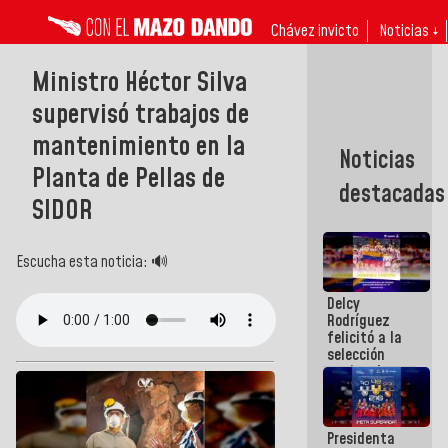
Chávez invicto
Noticias ↓
Ministro Héctor Silva
supervisó trabajos de
mantenimiento en la
Noticias
Planta de Pellas de
destacadas
SIDOR
Escucha esta noticia: 🔊
Delcy
Rodríguez
felicitó a la
selección
nacional
masculina
de voleibol
campeona
Presidenta
de la Copa