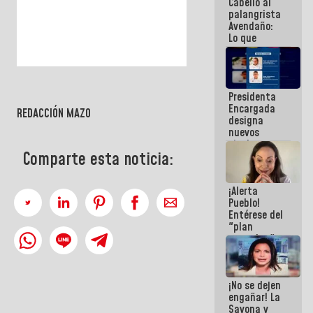
Cabello al
de la
palangrista
República
Avendaño:
Lo que
vayas a
escribir
hazlo hoy
por que no
Presidenta
sabemos si
Encargada
la semana
REDACCIÓN MAZO
designa
que viene
nuevos
hay
titulares en
programa
Comparte esta noticia:
el
Viceministerio
de Energía
¡Alerta
Eléctrica y
Pueblo!
CORPOELEC
Entérese del
"plan
enjambre"
de La Sayo
para
sabotear el
¡No se dejen
diálogo y
engañar! La
promover el
Sayona y
caos