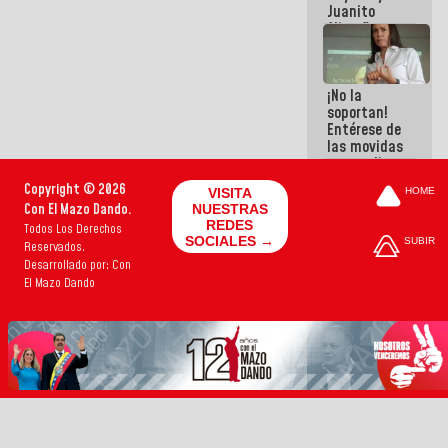
Juanito
Alimaña son
harina del
mismo
costal
¡No la
soportan!
Entérese de
las movidas
que realizan
antiguos
Copyright © 2026
VISITA
HOME
cómplices
Con El Mazo Dando.
NUESTRAS
de La Sayo
REDES
Todos Los Derechos
para
SOCIALES →
SUBIR
Reservados.
sacudírsela
Desarrollado por: Con
El Mazo Dando