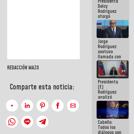
Presidenta
abordar
Delcy
planes de
Rodríguez
acción
otorgó
medalla
"Héroe de
Venezuela"
a servidores
Jorge
públicos
Rodríguez
sostuvo
llamada con
Dinorah
Figuera y
REDACCIÓN MAZO
acuerdan
primer
Presidenta
encuentro
Comparte esta noticia:
(E)
presencial
Rodríguez
para el
analizó
diálogo
junto a
gobernadores
planes de
recuperación
Cabello:
del Sistema
Todos los
Eléctrico
diálogos son
Nacional