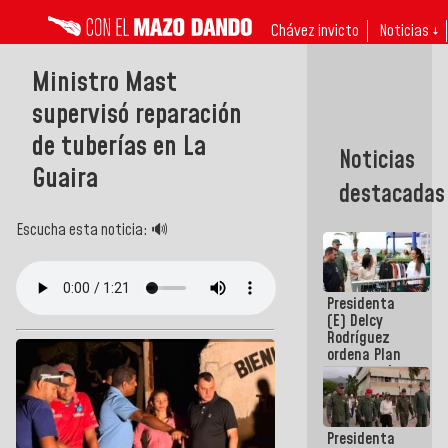
Chávez invicto
Noticias ↓
Ministro Mast
supervisó reparación
de tuberías en La
Noticias
Guaira
destacadas
Escucha esta noticia: 🔊
Presidenta
(E) Delcy
Rodríguez
ordena Plan
maestro de
desarrollo
logístico y
turístico
Presidenta
para La