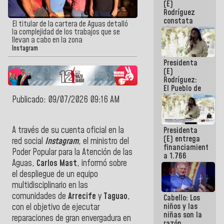
(E)
Guaira
Rodríguez
constata
El titular de la cartera de Aguas detalló
obras de
la complejidad de los trabajos que se
rehabilitación
llevan a cabo en la zona
de Escuela
Instagram
Militar de
Presidenta
Mamo en La
(E)
Guaira
Rodríguez:
El Pueblo de
La Guaira
Publicado: 09/07/2026 09:16 AM
siempre
estará
acompañada
A través de su cuenta oficial en la
Presidenta
por el
(E) entrega
Gobierno
red social
Instagram
, el ministro del
financiamientos
Nacional
Poder Popular para la Atención de las
a 1.766
Aguas,
Carlos Mast
, informó sobre
comerciantes
y
el despliegue de un equipo
emprendedores
multidisciplinario en las
afectados
comunidades de
Arrecife
y
Taguao
,
Cabello: Los
por
niños y las
terremotos
con el objetivo de ejecutar
niñas son la
reparaciones de gran envergadura en
razón