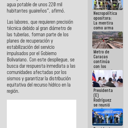
manejo de
agua potable de unos 220 mil
escombros
habitantes guaireños", afirmó.
Necropolítica
en La Guaira
opositora:
Las labores, que requieren precisión
La mentira
como arma
técnica debido al gran diámetro de
contra el
las tuberías, forman parte de los
Pueblo
planes de recuperación y
estabilización del servicio
Metro de
impulsados por el Gobierno
Caracas
Bolivariano. Con este despliegue, se
continúa
busca dar respuesta inmediata a las
con los
trabajos de
comunidades afectadas por los
mantenimiento
sismos y garantizar la distribución
e inspección
equitativa del recurso hídrico en la
en la Línea 2
Presidenta
región.
(E)
Rodríguez
se reunió
con Estado
Mayor
Eléctrico
para