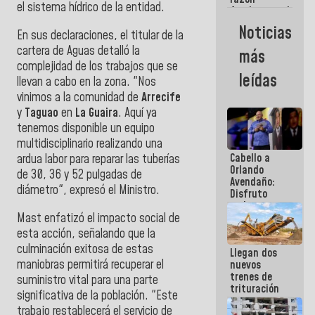
el sistema hídrico de la entidad.
fundamental
de todo lo
Noticias
En sus declaraciones, el titular de la
que
estamos
cartera de Aguas detalló la
más
haciendo
complejidad de los trabajos que se
leídas
llevan a cabo en la zona. "Nos
vinimos a la comunidad de
Arrecife
y
Taguao
en
La Guaira
. Aquí ya
tenemos disponible un equipo
multidisciplinario realizando una
Cabello a
ardua labor para reparar las tuberías
Orlando
de 30, 36 y 52 pulgadas de
Avendaño:
diámetro", expresó el Ministro.
Disfruto
cada vez
Mast enfatizó el impacto social de
que escribes
porque lo
esta acción, señalando que la
que haces
culminación exitosa de estas
Llegan dos
es
maniobras permitirá recuperar el
nuevos
embarrarla
trenes de
suministro vital para una parte
trituración
significativa de la población. "Este
para
trabajo restablecerá el servicio de
optimizar