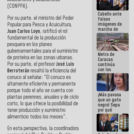
(CONPPA).
Cabello ante
Por su parte, el ministro del Poder
falsas
imágenes de
Popular para Pesca y Acuicultura,
marcha de
Juan Carlos Loyo
, ratificó el rol
extremistas:
fundamental de la producción
Son unos
pesquera en los planes
coberos,
viven de la
gubernamentales para el suministro
Metro de
mentira
de proteína en las zonas urbanas.
Caracas
Por su parte, el profesor
José Luis
continúa
con los
Berroterán
resaltó la eficiencia del
trabajos de
conuco al señalar: "El conuco es
mantenimiento
altamente eficiente y permanente
e inspección
en la Línea 2
porque todo el año se cuenta con
¡Más pavosa
plantas perennes, anuales y de ciclo
que un gato
corto, lo que ofrece la posibilidad de
negro! Sepa
tener producción y suministro
por qué
dirigentes
alimenticio todos los meses".
opositores
se
En esta perspectiva, la coordinadora
desmarcan