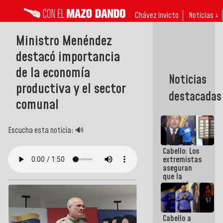
Chávez invicto
Noticias ↓
Ministro Menéndez
destacó importancia
de la economía
Noticias
productiva y el sector
destacadas
comunal
Escucha esta noticia: 🔊
Cabello: Los
extremistas
aseguran
que la
oposición
actual es la
más
dividida de
Cabello a
la historia