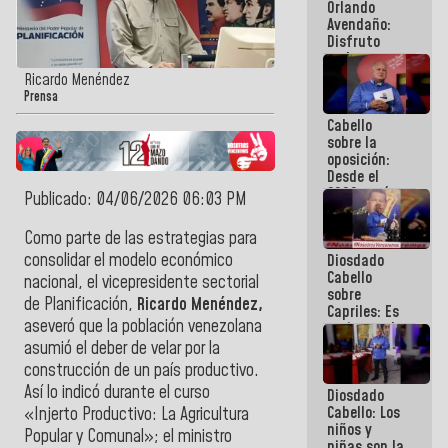
Orlando
de
Avendaño:
Venezuela
Disfruto
cada vez
que escribes
Ricardo Menéndez
porque lo
Prensa
que haces
Cabello
es
sobre la
embarrarla
oposición:
Desde el
2002 están
Publicado: 04/06/2026 06:03 PM
intentando
quemar el
Como parte de las estrategias para
país ante la
consolidar el modelo económico
Diosdado
ausencia de
Cabello
políticos
nacional, el vicepresidente sectorial
sobre
verdaderos
de Planificación,
Ricardo Menéndez,
Capriles: Es
aseveró que la población venezolana
un inmoral
de la
asumió el deber de velar por la
política
construcción de un país productivo.
Así lo indicó durante el curso
Diosdado
Cabello: Los
«Injerto Productivo: La Agricultura
niños y
Popular y Comunal»; el ministro
niñas son la