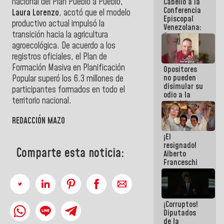
nacional del Plan Pueblo a Pueblo,
Cabello a la
de La Sayo
Conferencia
Laura Lorenzo
, acotó que el modelo
Episcopal
productivo actual impulsó la
Venezolana:
transición hacia la agricultura
Son unos
inmorales,
agroecológica. De acuerdo a los
ni una
registros oficiales, el Plan de
botella de
Formación Masiva en Planificación
Opositores
agua han
no pueden
llevado
Popular superó los 6.3 millones de
disimular su
participantes formados en todo el
odio a la
territorio nacional.
paz del
pueblo
REDACCIÓN MAZO
¡El
resignado!
Comparte esta noticia:
Alberto
Franceschi
muestra su
frustración
ante
burguesía
¡Corruptos!
de siempre
Diputados
de la