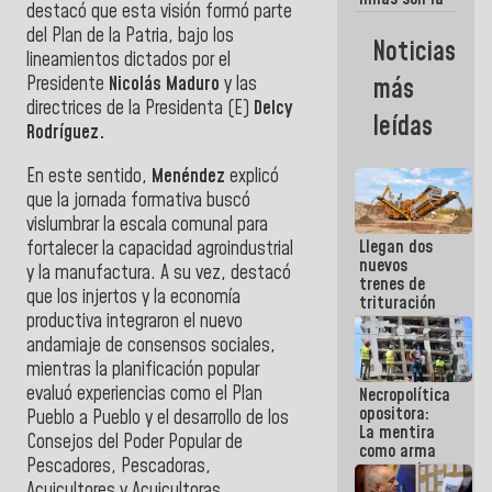
destacó que esta visión formó parte
razon
del Plan de la Patria, bajo los
fundamental
Noticias
de lo que
lineamientos dictados por el
estamos
más
Presidente
Nicolás Maduro
y las
haciendo
directrices de la Presidenta (E)
Delcy
leídas
Rodríguez.
En este sentido,
Menéndez
explicó
que la jornada formativa buscó
vislumbrar la escala comunal para
Llegan dos
fortalecer la capacidad agroindustrial
nuevos
y la manufactura. A su vez, destacó
trenes de
que los injertos y la economía
trituración
productiva integraron el nuevo
para
optimizar
andamiaje de consensos sociales,
manejo de
mientras la planificación popular
escombros
evaluó experiencias como el Plan
Necropolítica
en La Guaira
opositora:
Pueblo a Pueblo y el desarrollo de los
La mentira
Consejos del Poder Popular de
como arma
Pescadores, Pescadoras,
contra el
Pueblo
Acuicultores y Acuicultoras