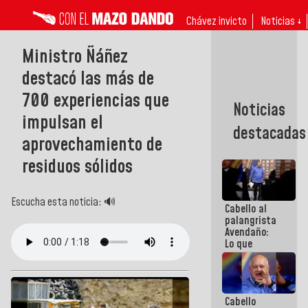
Chávez invicto
Noticias ↓
Ministro Ñáñez
destacó las más de
700 experiencias que
Noticias
impulsan el
destacadas
aprovechamiento de
residuos sólidos
Escucha esta noticia: 🔊
Cabello al
palangrista
Avendaño:
Lo que
vayas a
escribir
hazlo hoy
por que no
Cabello
sabemos si