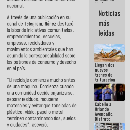
María
nacional.
Machado se
Noticias
estrellaron
A través de una publicación en su
de frente
más
canal de
Telegram, Ñáñez
destacó
contra el
Pueblo
la labor de iniciativas comunitarias,
leídas
emprendimientos, escuelas,
empresas, recicladores y
movimientos ambientales que han
asumido la corresponsabilidad sobre
los patrones de consumo y desecho
Llegan dos
en el país.
nuevos
trenes de
"El reciclaje comienza mucho antes
trituración
para
de una máquina. Comienza cuando
optimizar
una comunidad decide organizarse,
manejo de
separar residuos, recuperar
escombros
Cabello a
en La Guaira
materiales y evitar que toneladas de
Orlando
plástico, vidrio, papel o metal
Avendaño:
terminen contaminando ríos, suelos
Disfruto
cada vez
y ciudades", aseveró.
que escribes