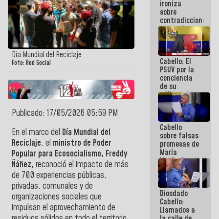
ironiza
la semana
sobre
que viene
contradicciones
hay
y mentiras
programa
de María
Machado:
¡Créanle!
Día Mundial del Reciclaje
Cabello: El
Foto: Red Social
PSUV por la
conciencia
de su
militancia
es la
organización
Publicado: 17/05/2026 05:59 PM
política más
Cabello
sólida de
En el marco del
Día Mundial del
sobre falsas
Venezuela
Reciclaje
, el
ministro de Poder
promesas de
María
Popular para Ecosocialismo, Freddy
Machado:
Ñáñez,
reconoció el impacto de más
¿Quién le
de 700 experiencias públicas,
puede creer?
¿Y la gente
privadas, comunales y de
Diosdado
que ella iba
organizaciones sociales que
Cabello:
a salvar en
impulsan el aprovechamiento de
Llamados a
La Guaira?
residuos sólidos en todo el territorio
la calle de