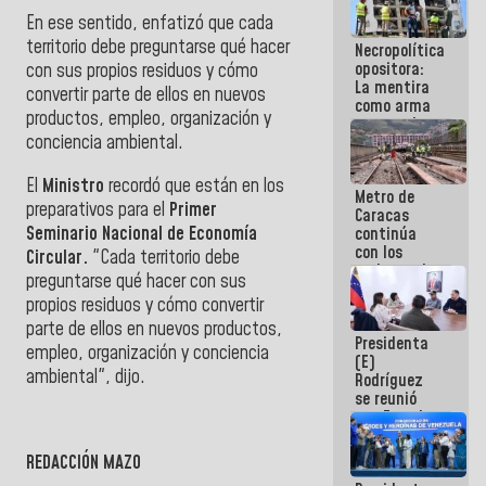
porque lo
En ese sentido, enfatizó que cada
que haces
territorio debe preguntarse qué hacer
Necropolítica
es
opositora:
embarrarla
con sus propios residuos y cómo
La mentira
convertir parte de ellos en nuevos
como arma
productos, empleo, organización y
contra el
conciencia ambiental.
Pueblo
El
Ministro
recordó que están en los
Metro de
preparativos para el
Primer
Caracas
Seminario Nacional de Economía
continúa
con los
Circular.
"Cada territorio debe
trabajos de
preguntarse qué hacer con sus
mantenimiento
propios residuos y cómo convertir
e inspección
en la Línea 2
parte de ellos en nuevos productos,
Presidenta
empleo, organización y conciencia
(E)
ambiental", dijo.
Rodríguez
se reunió
con Estado
Mayor
Eléctrico
REDACCIÓN MAZO
para