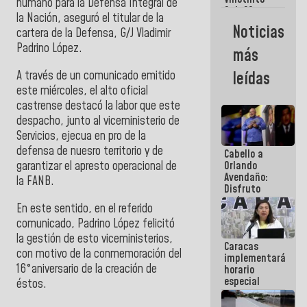
Maiquetía
humano para la Defensa Integral de
Sub 20
la Nación, aseguró el titular de la
campeona
Noticias
cartera de la Defensa, G/J Vladimir
frente
México Sub
Padrino López.
más
23 en los
Centroamericanos
A través de un comunicado emitido
leídas
este miércoles, el alto oficial
castrense destacó la labor que este
despacho, junto al viceministerio de
Servicios, ejecua en pro de la
defensa de nuesro territorio y de
Cabello a
garantizar el apresto operacional de
Orlando
Avendaño:
la FANB.
Disfruto
cada vez
En este sentido, en el referido
que escribes
comunicado, Padrino López felicitó
porque lo
que haces
la gestión de esto viceministerios,
Caracas
es
con motivo de la conmemoración del
implementará
embarrarla
16°aniversario de la creación de
horario
especial
éstos.
para
adaptarse