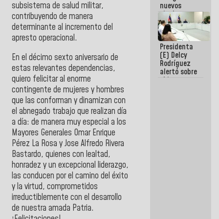
subsistema de salud militar,
nuevos
titulares en
contribuyendo de manera
el
determinante al incremento del
Viceministerio
apresto operacional.
de Energía
Presidenta
Eléctrica y
(E) Delcy
CORPOELEC
En el décimo sexto aniversario de
Rodríguez
estas relevantes dependencias,
alertó sobre
quiero felicitar al enorme
el impacto
de la
contingente de mujeres y hombres
emergencia
que las conforman y dinamizan con
climática en
el abnegado trabajo que realizan día
los oceános
a día: de manera muy especial a los
Mayores Generales Omar Enrique
Pérez La Rosa y Jose Alfredo Rivera
Bastardo, quienes con lealtad,
honradez y un excepcional liderazgo,
las conducen por el camino del éxito
y la virtud, comprometidos
irreductiblemente con el desarrollo
de nuestra amada Patria.
¡Felicitaciones!