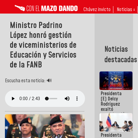
Chávez invicto
Noticias ↓
Ministro Padrino
López honró gestión
de viceministerios de
Noticias
Educación y Servicios
destacadas
de la FANB
Escucha esta noticia: 🔊
Presidenta
(E) Delcy
Rodríguez
exaltó
participación
de
Venezuela
en Juegos
Presidenta
Centroamericanos