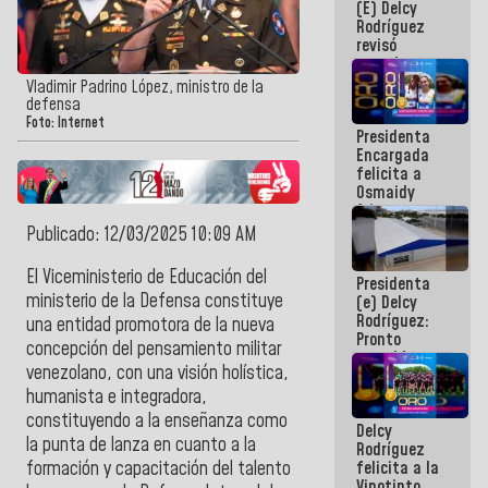
(E) Delcy
y del Caribe
Rodríguez
2026
revisó
agenda
económica y
Vladimir Padrino López, ministro de la
ejecución de
defensa
fondos de
Foto: Internet
Presidenta
emergencia
Encargada
post-sismos
felicita a
Osmaidy
Arias y
Giraly
Publicado: 12/03/2025 10:09 AM
Marcano por
hacer
El Viceministerio de Educación del
Presidenta
historia en
ministerio de la Defensa constituye
(e) Delcy
los
Rodríguez:
Centroamericanos
una entidad promotora de la nueva
Pronto
concepción del pensamiento militar
restableceremos
venezolano, con una visión holística,
las
operaciones
humanista e integradora,
en el
constituyendo a la enseñanza como
Delcy
Aeropuerto
la punta de lanza en cuanto a la
Rodríguez
Internacional
felicita a la
formación y capacitación del talento
de
Vinotinto