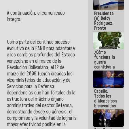
al plan de
ahorro
A continuación, el comunicado
Presidenta
energético
(e) Delcy
íntegro:
Rodríguez:
Pronto
restableceremos
las
Como parte del continuo proceso
operaciones
en el
evolutivo de la FANB para adaptarse
¿Cómo
Aeropuerto
a los cambios profundos del Estado
funciona la
Internacional
venezolano en el marco de la
guerra
de
cognitiva a
Revolución Bolivariana, el 12 de
Maiquetía
favor de la
marzo del 2009 fueron creados los
narrativa
viceministerios de Educación y de
hegemónica?
Servicios para la Defensa:
(1)
Cabello:
dependencias que han fortalecido la
Todos los
estructura del máximo órgano
diálogos son
administrativo del sector Defensa,
bienvenidos
siempre que
demostrando desde su génesis, el
estén en el
compromiso y la voluntad de lograr la
marco de la
mayor efectividad posible en la
Constitución