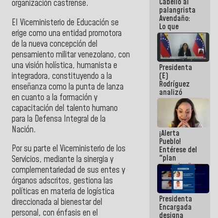
Cabello al
de la
organización castrense.
palangrista
República
Avendaño:
EI Viceministerio de Educación se
Lo que
erige como una entidad promotora
vayas a
escribir
de la nueva concepción del
hazlo hoy
pensamiento militar venezolano, con
por que no
una visión holística, humanista e
Presidenta
sabemos si
integradora, constituyendo a la
(E)
la semana
Rodríguez
que viene
enseñanza como la punta de lanza
analizó
hay
en cuanto a la formación y
junto a
programa
capacitación del talento humano
gobernadores
planes de
para la Defensa Integral de la
recuperación
Nación.
¡Alerta
del Sistema
Pueblo!
Eléctrico
Por su parte el Viceministerio de los
Entérese del
Nacional
"plan
Servicios, mediante la sinergia y
enjambre"
complementariedad de sus entes y
de La Sayo
órganos adscritos, gestiona las
para
sabotear el
políticas en materia de logística
Presidenta
diálogo y
direccionada al bienestar del
Encargada
promover el
personal, con énfasis en el
designa
caos