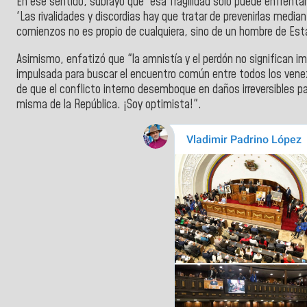
En ese sentido, subrayó que "esa fragilidad solo puede enfrentar
'Las rivalidades y discordias hay que tratar de prevenirlas media
comienzos no es propio de cualquiera, sino de un hombre de Est
Asimismo, enfatizó que "la amnistía y el perdón no significan im
impulsada para buscar el encuentro común entre todos los venezo
de que el conflicto interno desemboque en daños irreversibles par
misma de la República. ¡Soy optimista!".