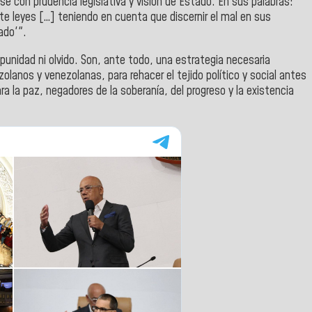
se con prudencia legislativa y visión de Estado. En sus palabras:
nte leyes […] teniendo en cuenta que discernir el mal en sus
ado'".
punidad ni olvido. Son, ante todo, una estrategia necesaria
lanos y venezolanas, para rehacer el tejido político y social antes
a la paz, negadores de la soberanía, del progreso y la existencia