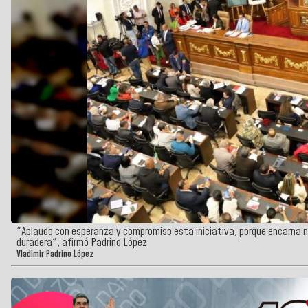
"Aplaudo con esperanza y compromiso esta iniciativa, porque encarna no 
duradera", afirmó Padrino López
Vladimir Padrino López