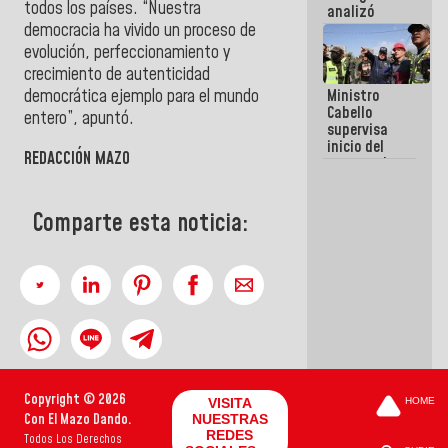
todos los países. “Nuestra
analizó
junto a
democracia ha vivido un proceso de
gobernadores
evolución, perfeccionamiento y
planes de
crecimiento de autenticidad
recuperación
democrática ejemplo para el mundo
Ministro
del Sistema
Cabello
Eléctrico
entero”, apuntó.
supervisa
Nacional
inicio del
REDACCIÓN MAZO
proceso de
demolición
de
edificaciones
Comparte esta noticia:
declaradas
en riesgo en
La Guaira
(+Fotos)
Copyright © 2026
VISITA
HOME
Con El Mazo Dando.
NUESTRAS
REDES
Todos Los Derechos