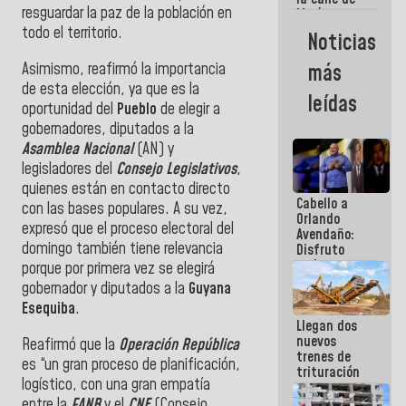
resguardar la paz de la población en
María
Machado se
todo el territorio.
Noticias
estrellaron
de frente
Asimismo, reafirmó la
importancia
más
contra el
de esta elección, ya que es la
Pueblo
leídas
oportunidad del
Pueblo
de elegir a
gobernadores, diputados a la
Asamblea Nacional
(AN) y
legisladores del
Consejo Legislativos
,
quienes están en contacto directo
Cabello a
con las bases populares. A su vez,
Orlando
expresó que el proceso electoral del
Avendaño:
domingo también tiene relevancia
Disfruto
cada vez
porque por primera vez se elegirá
que escribes
gobernador y diputados a la
Guyana
porque lo
Esequiba
.
que haces
Llegan dos
es
nuevos
embarrarla
Reafirmó que la
Operación República
trenes de
es “
un gran proceso de planificación,
trituración
logístico, con una gran empatía
para
optimizar
entre la
FANB
y el
CNE
(Consejo