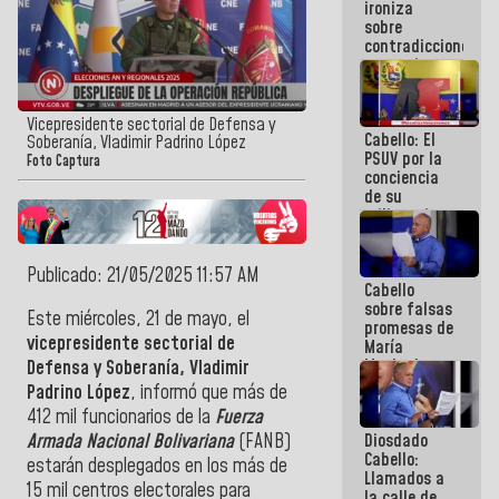
ironiza
la semana
sobre
que viene
contradicciones
hay
y mentiras
programa
de María
Machado:
¡Créanle!
Vicepresidente sectorial de Defensa y
Cabello: El
Soberanía, Vladimir Padrino López
PSUV por la
Foto Captura
conciencia
de su
militancia
es la
organización
política más
Publicado: 21/05/2025 11:57 AM
Cabello
sólida de
sobre falsas
Venezuela
Este miércoles, 21 de mayo, el
promesas de
vicepresidente sectorial de
María
Machado:
Defensa y Soberanía,
Vladimir
¿Quién le
Padrino López
, informó que más de
puede creer?
412 mil funcionarios de la
Fuerza
¿Y la gente
Diosdado
Armada Nacional Bolivariana
(FANB)
que ella iba
Cabello:
a salvar en
estarán desplegados en los más de
Llamados a
La Guaira?
15 mil centros electorales para
la calle de