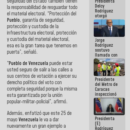
seguridad del Estado también tienen
Presidenta
abordar
Delcy
planes de
la responsabilidad de resguardar todo
Rodríguez
acción
el material electoral. “Protección del
otorgó
Pueblo
, garantía de seguridad,
medalla
"Héroe de
protección y custodia de la
Venezuela"
infraestructura electoral, protección
a servidores
y custodia del material electoral,
Jorge
públicos
Rodríguez
esa es la gran tarea que tenemos en
sostuvo
puerta”, señaló.
llamada con
Dinorah
“
Pueblo de Venezuela
puede estar
Figuera y
usted seguro de salir a las calles a
acuerdan
primer
sus centros de votación a ejercer su
Presidente
encuentro
derecho político del voto con
del Metro de
presencial
completa seguridad porque la misma
Caracas
para el
inspeccionó
diálogo
esta garantizada por la unión
trabajos de
popular-militar-policial”, afirmó.
rehabilitación
y
Además, enfatizó que este 25 de
modernización
Presidenta
de la vía
mayo
Venezuela
le va a dar
(E)
férrea
nuevamente un gran ejemplo a
Rodríguez