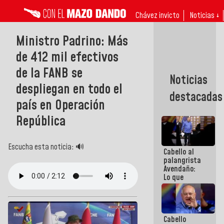
Chávez invicto
Noticias ↓
Ministro Padrino: Más
de 412 mil efectivos
de la FANB se
Noticias
despliegan en todo el
destacadas
país en Operación
República
Escucha esta noticia: 🔊
Cabello al
palangrista
Avendaño:
Lo que
vayas a
escribir
hazlo hoy
por que no
Cabello
sabemos si