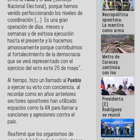
manejo de
Nacional Electoral), porque hemos
escombros
venido perfeccionando los niveles de
Necropolítica
en La Guaira
coordinación (…) Es una gran
opositora:
La mentira
operación de días, meses y
como arma
semanas y de exitosa ejecución
contra el
hasta el presente
y lo hacemos
Pueblo
amorosamente porque contribuimos
al fortalecimiento de la democracia
Metro de
que se verá representado con el
Caracas
continúa
ejercicio del voto este 25 de mayo”.
con los
trabajos de
Al tiempo, hizo un llamado al
Pueblo
mantenimiento
a ejercer su voto con conciencia, al
e inspección
en la Línea 2
recordar como en años anteriores
Presidenta
sectores opositores han utilizado
(E)
espacios como la AN para llamar a
Rodríguez
sanciones y agresiones contra el
se reunió
con Estado
país.
Mayor
Eléctrico
Reafirmó que los organismos de
para