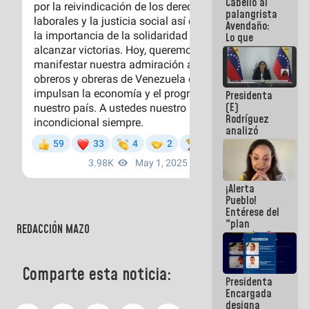
Cabello al
de la
palangrista
República
Avendaño:
Lo que
vayas a
escribir
hazlo hoy
por que no
Presidenta
sabemos si
(E)
la semana
Rodríguez
que viene
analizó
hay
junto a
programa
gobernadores
planes de
recuperación
¡Alerta
del Sistema
Pueblo!
Eléctrico
Entérese del
Nacional
"plan
REDACCIÓN MAZO
enjambre"
de La Sayo
para
Comparte esta noticia:
sabotear el
Presidenta
diálogo y
Encargada
promover el
designa
caos