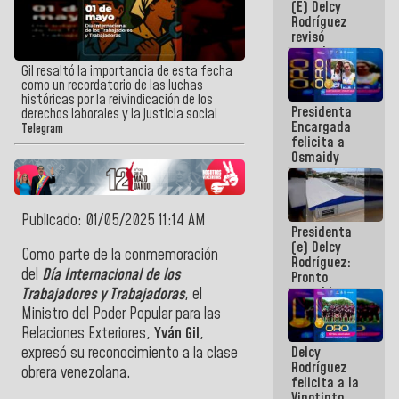
(E) Delcy
y del Caribe
Rodríguez
2026
revisó
agenda
económica y
Gil resaltó la importancia de esta fecha
ejecución de
como un recordatorio de las luchas
fondos de
históricas por la reivindicación de los
Presidenta
emergencia
derechos laborales y la justicia social
Encargada
post-sismos
Telegram
felicita a
Osmaidy
Arias y
Giraly
Marcano por
hacer
Publicado: 01/05/2025 11:14 AM
Presidenta
historia en
(e) Delcy
los
Como parte de la conmemoración
Rodríguez:
Centroamericanos
del
Día Internacional de los
Pronto
restableceremos
Trabajadores y Trabajadoras
, el
las
Ministro del Poder Popular para las
operaciones
Relaciones Exteriores,
Yván Gil
,
en el
Delcy
expresó su reconocimiento a la clase
Aeropuerto
Rodríguez
Internacional
obrera venezolana.
felicita a la
de
Vinotinto