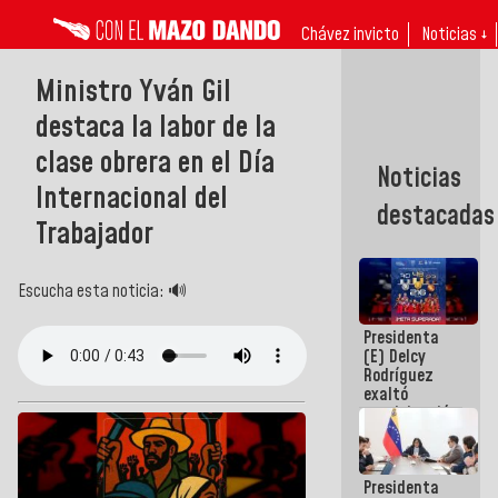
Chávez invicto
Noticias ↓
Ministro Yván Gil
destaca la labor de la
clase obrera en el Día
Noticias
Internacional del
destacadas
Trabajador
Escucha esta noticia: 🔊
Presidenta
(E) Delcy
Rodríguez
exaltó
participación
de
Venezuela
en Juegos
Presidenta
Centroamericanos