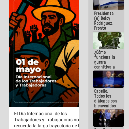
al plan de
ahorro
Presidenta
energético
(e) Delcy
Rodríguez:
Pronto
restableceremos
las
operaciones
en el
¿Cómo
Aeropuerto
funciona la
Internacional
guerra
de
cognitiva a
Maiquetía
favor de la
narrativa
hegemónica?
(1)
Cabello:
Todos los
diálogos son
bienvenidos
siempre que
estén en el
marco de la
Constitución