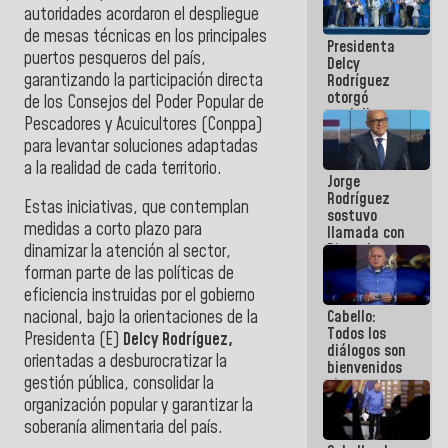
autoridades acordaron el despliegue
manejo de
escombros
de mesas técnicas en los principales
Presidenta
en La Guaira
puertos pesqueros del país,
Delcy
garantizando la participación directa
Rodríguez
otorgó
de los Consejos del Poder Popular de
medalla
Pescadores y Acuicultores (Conppa)
"Héroe de
para levantar soluciones adaptadas
Venezuela"
a servidores
a la realidad de cada territorio.
Jorge
públicos
Rodríguez
Estas iniciativas, que contemplan
sostuvo
medidas a corto plazo para
llamada con
Dinorah
dinamizar la atención al sector,
Figuera y
forman parte de las políticas de
acuerdan
eficiencia instruidas por el gobierno
primer
Cabello:
nacional, bajo la orientaciones de la
encuentro
Todos los
presencial
Presidenta (E)
Delcy Rodríguez,
diálogos son
para el
orientadas a desburocratizar la
bienvenidos
diálogo
gestión pública, consolidar la
siempre que
estén en el
organización popular y garantizar la
marco de la
soberanía alimentaria del país.
Constitución