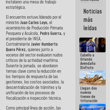
instalaron una mesa de trabajo
de Ley de
estratégica.
Arrendamiento
Noticias
aprobada
por la AN
El encuentro estuvo liderado por el
más
ministro
Juan Carlos Loyo,
el
leídas
viceministro de Producción Primaria
Pesquera y Acuícola,
Pedro Guerra,
y
el presidente de INEA,
Contralmirante
Javier Humberto
Quero Pérez,
quienes junto a
voceros del sector evaluaron nudos
Cabello a
Orlando
críticos de la actividad marítima.
Avendaño:
Durante la jornada, se abordaron
Disfruto
temas clave como la reducción en
cada vez
que escribes
los tiempos de respuesta de las
porque lo
gestiones, los costos asociados, la
que haces
descentralización de trámites y la
Llegan dos
es
nuevos
unificación de los procesos de
embarrarla
trenes de
fiscalización e inspección técnica.
trituración
para
Como principal línea de acción, las
optimizar