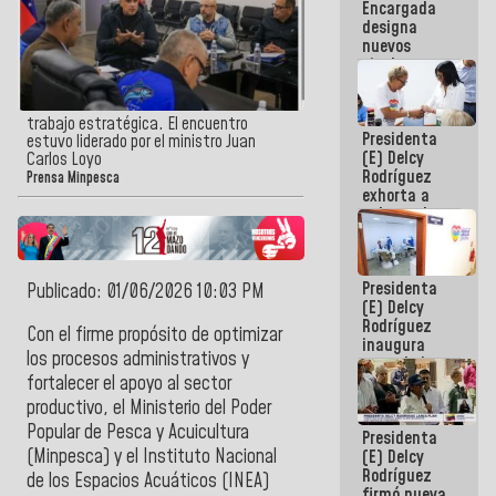
Encargada
Centroamericanos
designa
nuevos
titulares en
el
Viceministerio
de Energía
trabajo estratégica. El encuentro
Presidenta
Eléctrica y
estuvo liderado por el ministro Juan
(E) Delcy
CORPOELEC
Carlos Loyo
Rodríguez
Prensa Minpesca
exhorta a
gobernadores
y alcaldes a
edificar
casas para
Presidenta
abuelos
Publicado: 01/06/2026 10:03 PM
(E) Delcy
Rodríguez
Con el firme propósito de optimizar
inaugura
los procesos administrativos y
casa de los
Abuelos
fortalecer el apoyo al sector
Primavera
productivo, el Ministerio del Poder
en Caracas
Popular de Pesca y Acuicultura
Presidenta
(Minpesca) y el Instituto Nacional
(E) Delcy
Rodríguez
de los Espacios Acuáticos (INEA)
firmó nueva