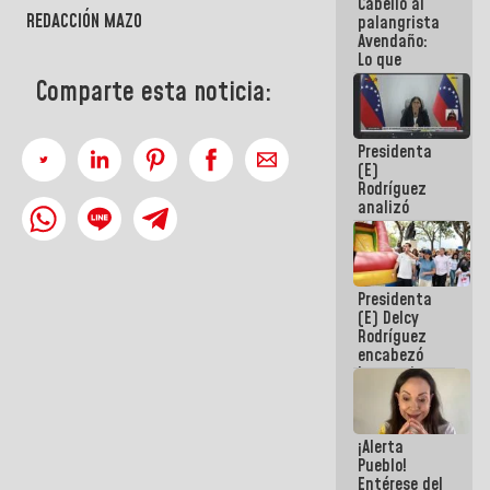
Cabello al
de la
REDACCIÓN MAZO
palangrista
República
Avendaño:
Lo que
vayas a
Comparte esta noticia:
escribir
hazlo hoy
por que no
Presidenta
sabemos si
(E)
la semana
Rodríguez
que viene
analizó
hay
junto a
programa
gobernadores
planes de
recuperación
Presidenta
del Sistema
(E) Delcy
Eléctrico
Rodríguez
Nacional
encabezó
lanzamiento
del Plan
Nacional de
Recreación
¡Alerta
Vacacional
Pueblo!
Entérese del