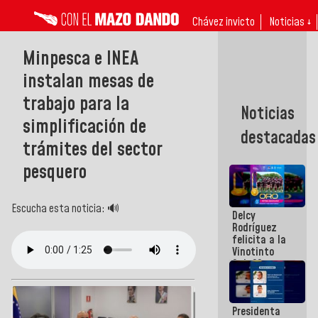
Chávez invicto
Noticias ↓
Minpesca e INEA
instalan mesas de
trabajo para la
Noticias
simplificación de
destacadas
trámites del sector
pesquero
Escucha esta noticia: 🔊
Delcy
Rodríguez
felicita a la
Vinotinto
Sub 20
campeona
frente
México Sub
Presidenta
23 en los