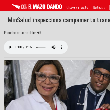
Chávez invicto
Noticias ↓
MinSalud inspecciona campamento transi
Escucha esta noticia: 🔊