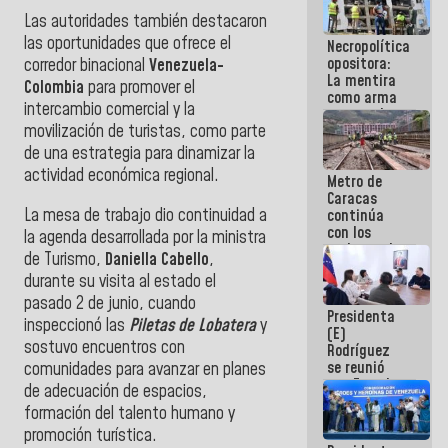
manejo de
Las autoridades también destacaron
escombros
las oportunidades que ofrece el
Necropolítica
en La Guaira
opositora:
corredor binacional
Venezuela-
La mentira
Colombia
para promover el
como arma
intercambio comercial y la
contra el
movilización de turistas, como parte
Pueblo
de una estrategia para dinamizar la
actividad económica regional.
Metro de
Caracas
La mesa de trabajo dio continuidad a
continúa
con los
la agenda desarrollada por la ministra
trabajos de
de Turismo,
Daniella Cabello
,
mantenimiento
durante su visita al estado el
e inspección
en la Línea 2
pasado 2 de junio, cuando
Presidenta
inspeccionó las
Piletas de Lobatera
y
(E)
sostuvo encuentros con
Rodríguez
se reunió
comunidades para avanzar en planes
con Estado
de adecuación de espacios,
Mayor
formación del talento humano y
Eléctrico
promoción turística.
para