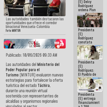
(E) Delcy
AmeriCup
Rodríguez
2027
ordena Plan
maestro de
desarrollo
Las autoridades también destacaron las
logístico y
oportunidades que ofrece el corredor
turístico
binacional Venezuela-Colombia
Presidenta
para La
Foto MINTUR
(E)
Guaira
Rodríguez
constata
obras de
rehabilitación
de Escuela
Publicado: 10/06/2026 09:33 AM
Militar de
Presidenta
Mamo en La
Las autoridades del
Ministerio del
(E)
Guaira
Poder Popular para el
Rodríguez:
El Pueblo de
Turismo
(MINTUR) evaluaron nuevas
La Guaira
estrategias para fortalecer la oferta
siempre
turística del estado
Táchira
,
estará
acompañada
durante una reunión virtual
Presidenta
por el
sostenida con representantes de
(E) entrega
Gobierno
alcaldías y organismos regionales
financiamientos
Nacional
vinculados al sector.
a 1.766