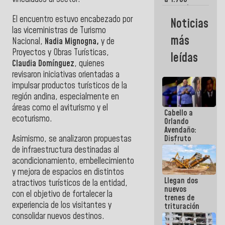
comerciantes
y
El encuentro estuvo encabezado por
Noticias
emprendedores
las viceministras de Turismo
afectados
más
Nacional,
Nadia Mignogna,
y de
por
terremotos
Proyectos y Obras Turísticas,
leídas
Claudia Domínguez
, quienes
revisaron iniciativas orientadas a
impulsar productos turísticos de la
región andina, especialmente en
áreas como el aviturismo y el
Cabello a
ecoturismo.
Orlando
Avendaño:
Asimismo, se analizaron propuestas
Disfruto
cada vez
de infraestructura destinadas al
que escribes
acondicionamiento, embellecimiento
porque lo
y mejora de espacios en distintos
que haces
Llegan dos
es
atractivos turísticos de la entidad,
nuevos
embarrarla
con el objetivo de fortalecer la
trenes de
experiencia de los visitantes y
trituración
para
consolidar nuevos destinos.
optimizar