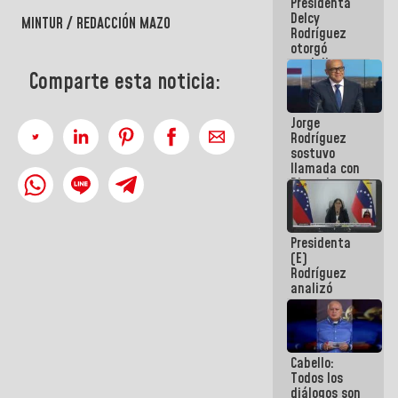
Presidenta
abordar
Delcy
planes de
MINTUR / REDACCIÓN MAZO
Rodríguez
acción
otorgó
medalla
Comparte esta noticia:
"Héroe de
Venezuela"
a servidores
Jorge
públicos
Rodríguez
sostuvo
llamada con
Dinorah
Figuera y
acuerdan
primer
Presidenta
encuentro
(E)
presencial
Rodríguez
para el
analizó
diálogo
junto a
gobernadores
planes de
recuperación
Cabello:
del Sistema
Todos los
Eléctrico
diálogos son
Nacional