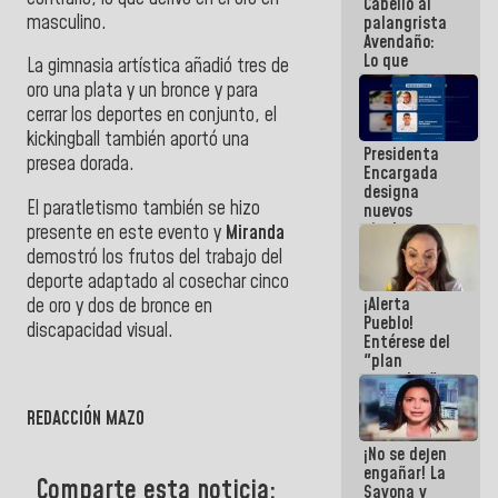
Cabello al
de la
masculino.
palangrista
República
Avendaño:
Lo que
La gimnasia artística añadió tres de
vayas a
oro una plata y un bronce y para
escribir
cerrar los deportes en conjunto, el
hazlo hoy
por que no
kickingball también aportó una
Presidenta
sabemos si
presea dorada.
Encargada
la semana
designa
que viene
El paratletismo también se hizo
nuevos
hay
titulares en
programa
presente en este evento y
Miranda
el
demostró los frutos del trabajo del
Viceministerio
deporte adaptado al cosechar cinco
de Energía
¡Alerta
de oro y dos de bronce en
Eléctrica y
Pueblo!
CORPOELEC
discapacidad visual.
Entérese del
"plan
enjambre"
de La Sayo
REDACCIÓN MAZO
para
sabotear el
¡No se dejen
diálogo y
engañar! La
promover el
Comparte esta noticia:
Sayona y
caos