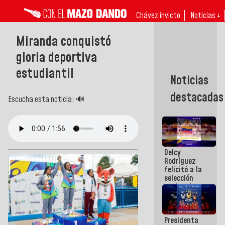
Chávez invicto
Noticias ↓
Miranda conquistó
gloria deportiva
estudiantil
Noticias
destacadas
Escucha esta noticia: 🔊
Delcy
Rodríguez
felicitó a la
selección
nacional
masculina
de voleibol
campeona
Presidenta
de la Copa