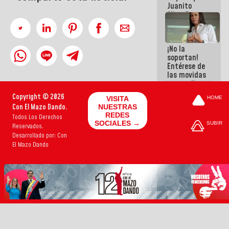
Juanito
Alimaña son
harina del
mismo
costal
¡No la
soportan!
Entérese de
las movidas
que realizan
antiguos
Copyright © 2026
VISITA
HOME
cómplices
Con El Mazo Dando.
NUESTRAS
de La Sayo
REDES
Todos Los Derechos
para
SOCIALES →
SUBIR
Reservados.
sacudírsela
Desarrollado por: Con
El Mazo Dando