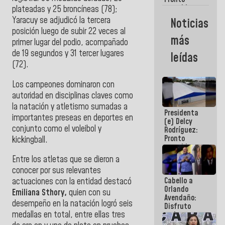
restableceremos
plateadas y 25 broncíneas (78);
las
Yaracuy se adjudicó la tercera
Noticias
operaciones
posición luego de subir 22 veces al
en el
más
primer lugar del podio, acompañado
Aeropuerto
Internacional
de 19 segundos y 31 tercer lugares
leídas
de
(72).
Maiquetía
Los campeones dominaron con
autoridad en disciplinas claves como
la natación y atletismo sumadas a
Presidenta
importantes preseas en deportes en
(e) Delcy
conjunto como el voleibol y
Rodríguez:
Pronto
kickingball.
restableceremos
las
Entre los atletas que se dieron a
operaciones
conocer por sus relevantes
en el
Cabello a
Aeropuerto
actuaciones con la entidad destacó
Orlando
Internacional
Emiliana Sthory,
quien con su
Avendaño:
de
desempeño en la natación logró seis
Disfruto
Maiquetía
medallas en total, entre ellas tres
cada vez
que escribes