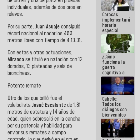
de oro en y una de plata en pruebas
porque lo
individuales, además de dos oros en
que haces
relevos.
Caracas
es
implementará
embarrarla
horario
Por su parte,
Juan Asuaje
consiguió
especial
récord nacional al nadar los 400
para
metros libres con tiempo de 4:13.31.
adaptarse
al plan de
ahorro
Con estas y otras actuaciones,
¿Cómo
energético
Miranda
se tituló en natación con 12
funciona la
doradas, 13 plateadas y seis de
guerra
cognitiva a
broncíneas.
favor de la
narrativa
Potente remate
hegemónica?
(1)
Otro de los que brilló fue el
Cabello:
Todos los
voleibolista
Josué Escalante
de 1.81
diálogos son
metros de estatura y 14 años de
bienvenidos
edad, quien sobresalió en la cancha
siempre que
por su potencia y habilidad para
estén en el
marco de la
enviar sus remates a campo
Constitución
contrario, lo que derivó en el oro en