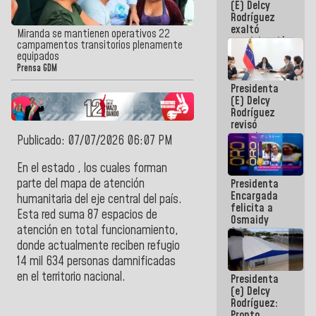
(E) Delcy
Panamericana
Rodríguez
Sub-17
exaltó
Miranda se mantienen operativos 22
participación
campamentos transitorios plenamente
de
equipados
Venezuela
Prensa GDM
en Juegos
Presidenta
Centroamericanos
(E) Delcy
y del Caribe
Rodríguez
2026
revisó
agenda
Publicado: 07/07/2026 06:07 PM
económica y
ejecución de
En el estado , los cuales forman
fondos de
parte del mapa de atención
Presidenta
emergencia
Encargada
post-sismos
humanitaria del eje central del país.
felicita a
Esta red suma 87 espacios de
Osmaidy
atención en total funcionamiento,
Arias y
Giraly
donde actualmente reciben refugio
Marcano por
14 mil 634 personas damnificadas
hacer
en el territorio nacional.
Presidenta
historia en
(e) Delcy
los
Rodríguez:
Centroamericanos
Pronto