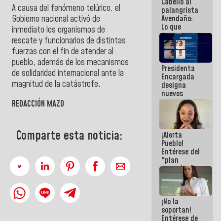
Cabello al
de la
A causa del fenómeno telúrico, el
palangrista
República
Avendaño:
Gobierno nacional activó de
Lo que
inmediato los organismos de
vayas a
rescate y funcionarios de distintas
escribir
fuerzas con el fin de atender al
hazlo hoy
por que no
pueblo, además de los mecanismos
Presidenta
sabemos si
de solidaridad internacional ante la
Encargada
la semana
magnitud de la catástrofe.
designa
que viene
nuevos
hay
titulares en
programa
REDACCIÓN MAZO
el
Viceministerio
de Energía
Comparte esta noticia:
¡Alerta
Eléctrica y
Pueblo!
CORPOELEC
Entérese del
"plan
enjambre"
de La Sayo
para
sabotear el
¡No la
diálogo y
soportan!
promover el
Entérese de
caos