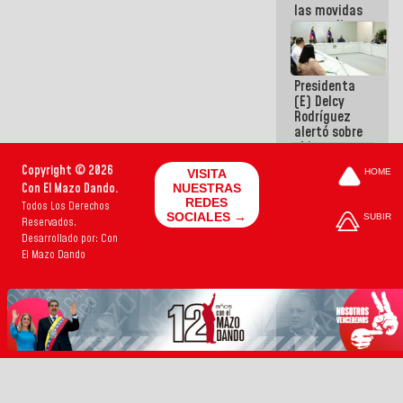
las movidas
que realizan
antiguos
cómplices
de La Sayo
Presidenta
para
(E) Delcy
sacudírsela
Rodríguez
alertó sobre
el impacto
de la
Copyright © 2026
VISITA
HOME
emergencia
Con El Mazo Dando.
NUESTRAS
climática en
REDES
Todos Los Derechos
los oceános
SOCIALES →
SUBIR
Reservados.
Desarrollado por: Con
El Mazo Dando