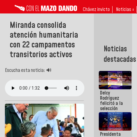
Chávez invicto
Noticias ↓
Miranda consolida
atención humanitaria
con 22 campamentos
Noticias
transitorios activos
destacadas
Escucha esta noticia: 🔊
Delcy
Rodríguez
felicitó a la
selección
nacional
masculina
de voleibol
campeona
Presidenta
de la Copa