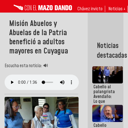
Chávez invicto
Noticias ↓
Misión Abuelos y
Abuelas de la Patria
benefició a adultos
Noticias
mayores en Cuyagua
destacadas
Escucha esta noticia: 🔊
Cabello al
palangrista
Avendaño:
Lo que
vayas a
escribir
hazlo hoy
por que no
Cabello
sabemos si