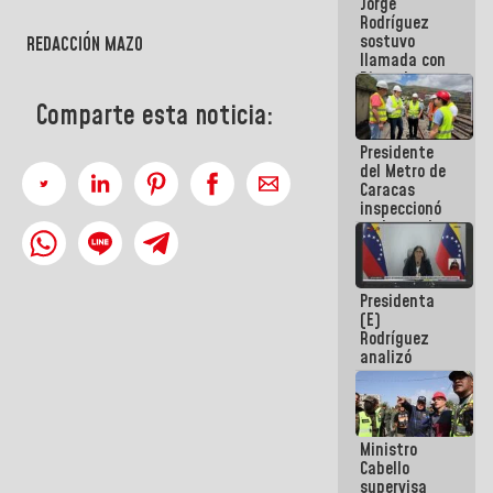
Jorge
públicos
Rodríguez
sostuvo
REDACCIÓN MAZO
llamada con
Dinorah
Figuera y
Comparte esta noticia:
acuerdan
primer
Presidente
encuentro
del Metro de
presencial
Caracas
para el
inspeccionó
diálogo
trabajos de
rehabilitación
y
modernización
Presidenta
de la vía
(E)
férrea
Rodríguez
analizó
junto a
gobernadores
planes de
recuperación
Ministro
del Sistema
Cabello
Eléctrico
supervisa
Nacional