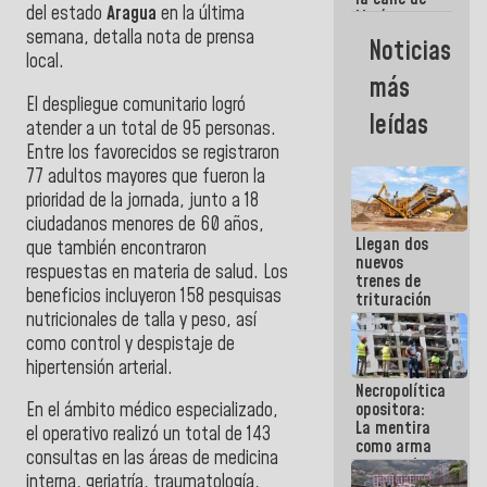
del estado
Aragua
en la última
María
Machado se
semana, detalla nota de prensa
Noticias
estrellaron
local.
de frente
más
contra el
El despliegue comunitario logró
Pueblo
leídas
atender a un total de 95 personas.
Entre los favorecidos se registraron
77 adultos mayores que fueron la
prioridad de la jornada, junto a 18
ciudadanos menores de 60 años,
Llegan dos
que también encontraron
nuevos
respuestas en materia de salud. Los
trenes de
beneficios incluyeron 158 pesquisas
trituración
para
nutricionales de talla y peso, así
optimizar
como control y despistaje de
manejo de
hipertensión arterial.
escombros
Necropolítica
en La Guaira
opositora:
En el ámbito médico especializado,
La mentira
el operativo realizó un total de 143
como arma
consultas en las áreas de medicina
contra el
interna, geriatría, traumatología,
Pueblo