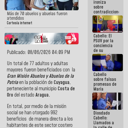
ironiza
la semana
sobre
que viene
contradicciones
hay
Más de 70 abuelos y abuelas fueron
y mentiras
programa
atendidos
de María
Cortesía internet
Machado:
¡Créanle!
Cabello: El
PSUV por la
conciencia
de su
Publicado: 08/06/2026 04:09 PM
militancia
es la
Un total de 77 adultos y adultas
organización
mayores fueron beneficiados con la
política más
Cabello
sólida de
Gran Misión Abuelos y Abuelas de la
sobre falsas
Venezuela
Patria
en la población de
Cuyagua
,
promesas de
perteneciente al municipio
Costa de
María
Machado:
Oro
del estado
Aragua.
¿Quién le
puede creer?
En total, por medio de la misión
¿Y la gente
social se han otorgado 992
Diosdado
que ella iba
Cabello:
a salvar en
beneficios de manera directa a los
Llamados a
La Guaira?
habitantes de este sector costero
la calle de