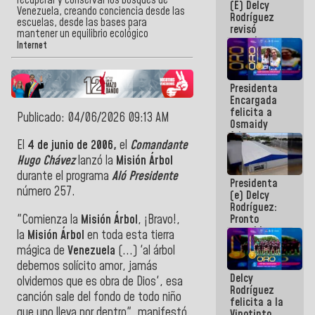
recuperar y conservar los bosques de
(E) Delcy
y del Caribe
Venezuela, creando conciencia desde las
Rodríguez
2026
escuelas, desde las bases para
revisó
mantener un equilibrio ecológico
agenda
Internet
económica y
ejecución de
fondos de
Presidenta
emergencia
Encargada
post-sismos
felicita a
Publicado: 04/06/2026 09:13 AM
Osmaidy
Arias y
El
4 de junio de 2006,
el
Comandante
Giraly
Marcano por
Hugo Chávez
lanzó la
Misión Árbol
hacer
durante el programa
Aló Presidente
Presidenta
historia en
número 257.
(e) Delcy
los
Rodríguez:
Centroamericanos
"Comienza la
Misión Árbol
, ¡Bravo!,
Pronto
restableceremos
la
Misión
Árbol
en toda esta tierra
las
mágica de
Venezuela
(...) 'al árbol
operaciones
debemos solícito amor, jamás
en el
Delcy
Aeropuerto
olvidemos que es obra de Dios', esa
Rodríguez
Internacional
canción sale del fondo de todo niño
felicita a la
de
que uno lleva por dentro", manifestó
Vinotinto