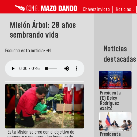
Chávez invicto
Noticias ↓
Misión Árbol: 20 años
sembrando vida
Noticias
Escucha esta noticia: 🔊
destacadas
Presidenta
(E) Delcy
Rodríguez
exaltó
participación
de
Venezuela
en Juegos
Esta Misión se creó con el objetivo de
Presidenta
Centroamericanos