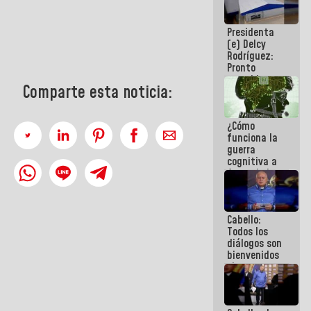
al plan de
ahorro
Presidenta
energético
(e) Delcy
Rodríguez:
Pronto
restableceremos
Comparte esta noticia:
las
operaciones
en el
¿Cómo
Aeropuerto
funciona la
Internacional
guerra
de
cognitiva a
Maiquetía
favor de la
narrativa
hegemónica?
(1)
Cabello:
Todos los
diálogos son
bienvenidos
siempre que
estén en el
marco de la
Constitución