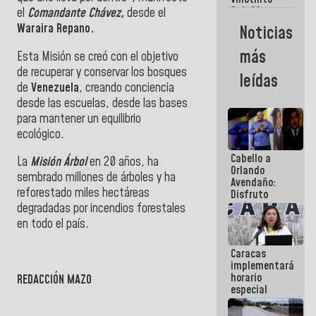
Maiquetía
Sub 20
el
Comandante Chávez,
desde el
campeona
Waraira Repano.
Noticias
frente
México Sub
más
Esta Misión se creó con el objetivo
23 en los
Centroamericanos
de recuperar y conservar los bosques
leídas
de
Venezuela
, creando conciencia
desde las escuelas, desde las bases
para mantener un equilibrio
ecológico.
Cabello a
La
Misión Árbol
en 20 años, ha
Orlando
sembrado millones de árboles y ha
Avendaño:
reforestado miles hectáreas
Disfruto
cada vez
degradadas por incendios forestales
que escribes
en todo el país.
porque lo
que haces
Caracas
es
implementará
embarrarla
horario
REDACCIÓN MAZO
especial
para
adaptarse