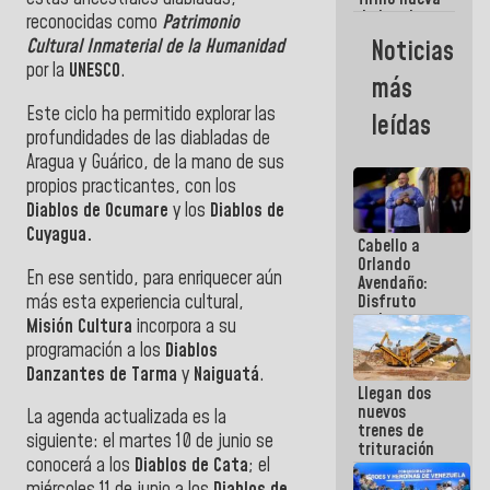
de Ley de
reconocidas como
Patrimonio
Arrendamiento
Noticias
Cultural Inmaterial de la Humanidad
aprobada
por la
UNESCO
.
por la AN
más
Este ciclo ha permitido explorar las
leídas
profundidades de las diabladas de
Aragua y Guárico, de la mano de sus
propios practicantes, con los
Diablos de Ocumare
y los
Diablos de
Cuyagua.
Cabello a
Orlando
En ese sentido, para enriquecer aún
Avendaño:
más esta experiencia cultural,
Disfruto
cada vez
Misión Cultura
incorpora a su
que escribes
programación a los
Diablos
porque lo
Danzantes de Tarma
y
Naiguatá
.
que haces
Llegan dos
es
nuevos
embarrarla
La agenda actualizada es la
trenes de
siguiente: el martes 10 de junio se
trituración
conocerá a los
Diablos de Cata
; el
para
optimizar