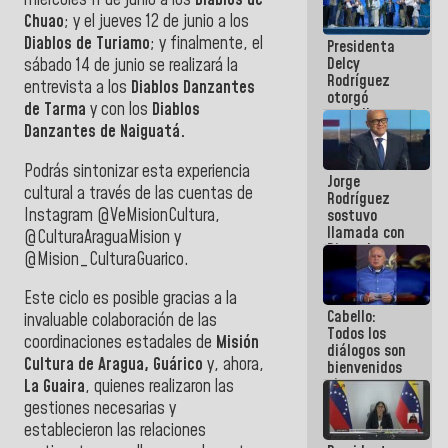
miércoles 11 de junio a los
Diablos de
manejo de
Chuao
; y el jueves 12 de junio a los
escombros
Diablos
de Turiamo
; y finalmente, el
Presidenta
en La Guaira
Delcy
sábado 14 de junio se realizará la
Rodríguez
entrevista a los
Diablos Danzantes
otorgó
de Tarma
y con los
Diablos
medalla
Danzantes de Naiguatá.
"Héroe de
Venezuela"
a servidores
Podrás sintonizar esta experiencia
Jorge
públicos
cultural a través de las cuentas de
Rodríguez
Instagram @VeMisionCultura,
sostuvo
llamada con
@CulturaAraguaMision y
Dinorah
@Mision_CulturaGuarico.
Figuera y
acuerdan
Este ciclo es posible gracias a la
primer
Cabello:
encuentro
invaluable colaboración de las
Todos los
presencial
coordinaciones estadales de
Misión
diálogos son
para el
Cultura de Aragua, Guárico
y, ahora,
bienvenidos
diálogo
siempre que
La Guaira
, quienes realizaron las
estén en el
gestiones necesarias y
marco de la
establecieron las relaciones
Constitución