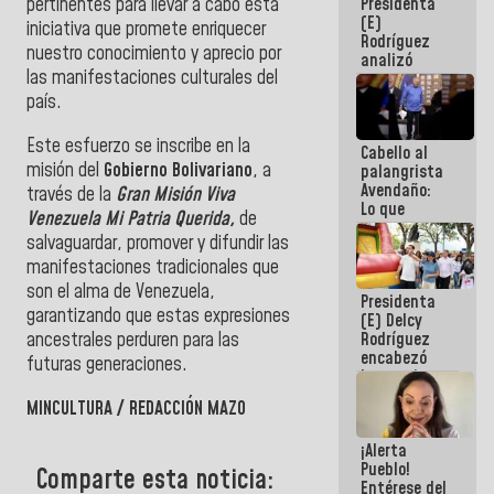
Presidenta
pertinentes para llevar a cabo esta
de la
(E)
República
iniciativa que promete enriquecer
Rodríguez
nuestro conocimiento y aprecio por
analizó
las manifestaciones culturales del
junto a
gobernadores
país.
planes de
recuperación
Este esfuerzo se inscribe en la
Cabello al
del Sistema
misión del
Gobierno Bolivariano
, a
palangrista
Eléctrico
Avendaño:
Nacional
través de la
Gran Misión Viva
Lo que
Venezuela Mi Patria Querida,
de
vayas a
salvaguardar, promover y difundir las
escribir
hazlo hoy
manifestaciones tradicionales que
por que no
son el alma de Venezuela,
Presidenta
sabemos si
garantizando que estas expresiones
(E) Delcy
la semana
ancestrales perduren para las
Rodríguez
que viene
encabezó
hay
futuras generaciones.
lanzamiento
programa
del Plan
MINCULTURA / REDACCIÓN MAZO
Nacional de
Recreación
¡Alerta
Vacacional
Pueblo!
Comparte esta noticia:
Entérese del