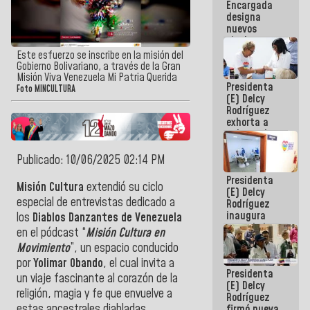
Encargada
Centroamericanos
designa
nuevos
titulares en
el
Este esfuerzo se inscribe en la misión del
Viceministerio
Gobierno Bolivariano, a través de la Gran
de Energía
Misión Viva Venezuela Mi Patria Querida
Presidenta
Eléctrica y
Foto MINCULTURA
(E) Delcy
CORPOELEC
Rodríguez
exhorta a
gobernadores
y alcaldes a
edificar
Publicado: 10/06/2025 02:14 PM
casas para
Presidenta
abuelos
Misión Cultura
extendió su ciclo
(E) Delcy
especial de entrevistas dedicado a
Rodríguez
inaugura
los
Diablos Danzantes de Venezuela
casa de los
en el pódcast “
Misión Cultura en
Abuelos
Movimiento
”, un espacio conducido
Primavera
en Caracas
por
Yolimar Obando
, el cual invita a
Presidenta
un viaje fascinante al corazón de la
(E) Delcy
religión, magia y fe que envuelve a
Rodríguez
estas ancestrales diabladas,
firmó nueva