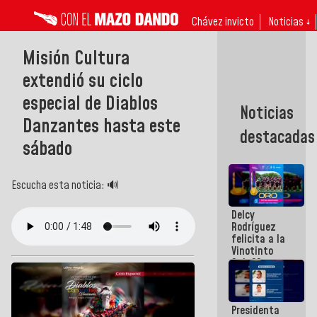
Chávez invicto
Noticias ↓
Misión Cultura
extendió su ciclo
especial de Diablos
Noticias
Danzantes hasta este
destacadas
sábado
Escucha esta noticia: 🔊
Delcy
Rodríguez
felicita a la
Vinotinto
Sub 20
campeona
frente
México Sub
Presidenta
23 en los