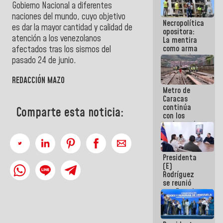
Gobierno Nacional a diferentes
manejo de
escombros
naciones del mundo, cuyo objetivo
Necropolítica
en La Guaira
es dar la mayor cantidad y calidad de
opositora:
atención a los venezolanos
La mentira
como arma
afectados tras los sismos del
contra el
pasado 24 de junio.
Pueblo
REDACCIÓN MAZO
Metro de
Caracas
continúa
Comparte esta noticia:
con los
trabajos de
mantenimiento
e inspección
en la Línea 2
Presidenta
(E)
Rodríguez
se reunió
con Estado
Mayor
Eléctrico
para