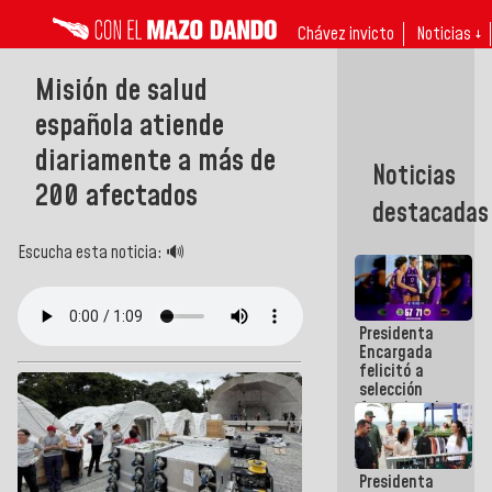
Chávez invicto
Noticias ↓
Misión de salud
española atiende
diariamente a más de
Noticias
200 afectados
destacadas
Escucha esta noticia: 🔊
Presidenta
Encargada
felicitó a
selección
femenina de
baloncesto
por su
clasificación
Presidenta
a la