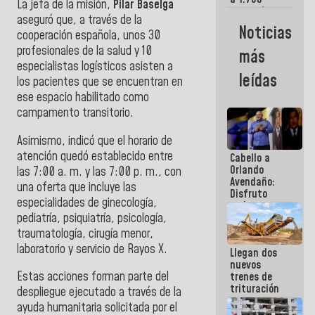
La jefa de la misión,
Pilar Baselga
comerciantes
aseguró que, a través de la
y
Noticias
cooperación española, unos 30
emprendedores
afectados
profesionales de la salud y 10
más
por
especialistas logísticos asisten a
terremotos
leídas
los pacientes que se encuentran en
ese espacio habilitado como
campamento transitorio.
Asimismo, indicó que el horario de
atención quedó establecido entre
Cabello a
Orlando
las 7:00 a. m. y las 7:00 p. m., con
Avendaño:
una oferta que incluye las
Disfruto
especialidades de ginecología,
cada vez
pediatría, psiquiatría, psicología,
que escribes
porque lo
traumatología, cirugía menor,
que haces
laboratorio y servicio de Rayos X.
Llegan dos
es
nuevos
embarrarla
Estas acciones forman parte del
trenes de
trituración
despliegue ejecutado a través de la
para
ayuda humanitaria solicitada por el
optimizar