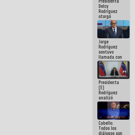
Presidenta
abordar
Delcy
planes de
Rodríguez
acción
otorgó
medalla
"Héroe de
Venezuela"
a servidores
Jorge
públicos
Rodríguez
sostuvo
llamada con
Dinorah
Figuera y
acuerdan
primer
Presidenta
encuentro
(E)
presencial
Rodríguez
para el
analizó
diálogo
junto a
gobernadores
planes de
recuperación
Cabello:
del Sistema
Todos los
Eléctrico
diálogos son
Nacional