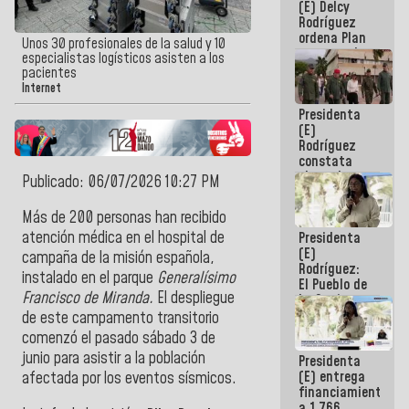
(E) Delcy
AmeriCup
Rodríguez
2027
ordena Plan
Unos 30 profesionales de la salud y 10
maestro de
especialistas logísticos asisten a los
desarrollo
pacientes
logístico y
Internet
turístico
Presidenta
para La
(E)
Guaira
Rodríguez
constata
obras de
Publicado: 06/07/2026 10:27 PM
rehabilitación
de Escuela
Más de 200 personas han recibido
Militar de
atención médica en el hospital de
Presidenta
Mamo en La
(E)
Guaira
campaña de la misión española,
Rodríguez:
instalado en el parque
Generalísimo
El Pueblo de
Francisco de Miranda.
El despliegue
La Guaira
siempre
de este campamento transitorio
estará
comenzó el pasado sábado 3 de
acompañada
junio para asistir a la población
Presidenta
por el
(E) entrega
Gobierno
afectada por los eventos sísmicos.
financiamientos
Nacional
a 1.766