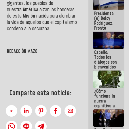
gigantes, los pueblos de
al plan de
ahorro
nuestra
América
alzan las banderas
Presidenta
energético
de esta
Misión
nacida para alumbrar
(e) Delcy
la vida de aquellos que el capitalismo
Rodríguez:
Pronto
condena a la oscurana.
restableceremos
las
operaciones
en el
REDACCIÓN MAZO
Cabello:
Aeropuerto
Todos los
Internacional
diálogos son
de
bienvenidos
Maiquetía
siempre que
estén en el
marco de la
Constitución
¿Cómo
Comparte esta noticia:
de la
funciona la
República
guerra
cognitiva a
favor de la
narrativa
hegemónica?
(1)