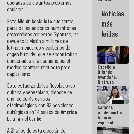
Maiquetía
operadas de distintos problemas
Sub 20
oculares.
campeona
Noticias
frente
México Sub
Esta
Misión Socialista
que forma
más
23 en los
parte de las acciones humanitarias
Centroamericanos
leídas
emprendidas por estos Gigantes, ha
devuelto la visión a millones de
latinoamericanos y caribeños de
origen humilde, que se encontraban
condenados a la oscurana por el
Cabello a
modelo sanitario impuesto por el
Orlando
capitalismo.
Avendaño:
Disfruto
Este esfuerzo de las Revoluciones
cada vez
cubana y venezolana, dispone de
que escribes
porque lo
una red de 49 centros
que haces
oftalmológicos con 82 posiciones
Caracas
es
quirúrgicas en 14 países de
América
implementará
embarrarla
horario
Latina
y el
Caribe
.
especial
para
A 21 años de esta creación de
adaptarse