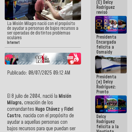
(E) Delcy
y del Caribe
Rodríguez
2026
revisó
agenda
económica y
La Misión Milagro nació con el propósito
ejecución de
de ayudar a personas de bajos recursos a
fondos de
ser operadas de distintos problemas
Presidenta
emergencia
oculares
Encargada
post-sismos
Internet
felicita a
Osmaidy
Arias y
Giraly
Marcano por
hacer
Publicado: 08/07/2025 09:12 AM
Presidenta
historia en
(e) Delcy
los
Rodríguez:
Centroamericanos
Pronto
El 8 julio de 2004, nació la
Misión
restableceremos
las
Milagro,
creación de los
operaciones
comandantes
Hugo Chávez
y
Fidel
en el
Castro
, nacida con el propósito de
Delcy
Aeropuerto
Rodríguez
ayudar a aquellas personas con
Internacional
felicita a la
de
bajos recursos para que puedan ser
Vinotinto