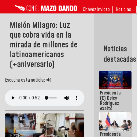
Chávez invicto
Noticias ↓
Misión Milagro: Luz
que cobra vida en la
mirada de millones de
Noticias
latinoamericanos
destacadas
(+aniversario)
Escucha esta noticia: 🔊
Presidenta
(E) Delcy
Rodríguez
exaltó
participación
de
Venezuela
en Juegos
Presidenta
Centroamericanos