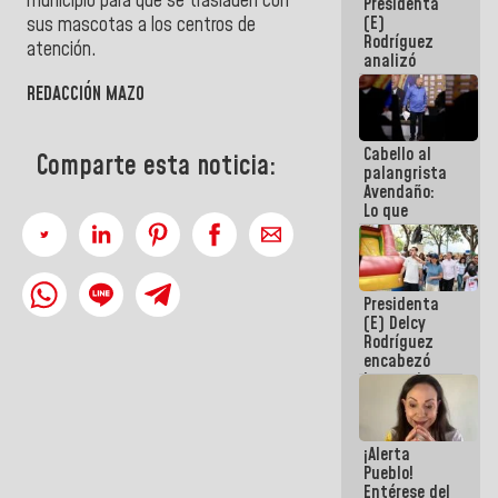
municipio para que se trasladen con
Presidenta
de la
(E)
República
sus mascotas a los centros de
Rodríguez
atención.
analizó
junto a
REDACCIÓN MAZO
gobernadores
planes de
recuperación
Cabello al
del Sistema
Comparte esta noticia:
palangrista
Eléctrico
Avendaño:
Nacional
Lo que
vayas a
escribir
hazlo hoy
por que no
Presidenta
sabemos si
(E) Delcy
la semana
Rodríguez
que viene
encabezó
hay
lanzamiento
programa
del Plan
Nacional de
Recreación
¡Alerta
Vacacional
Pueblo!
Entérese del