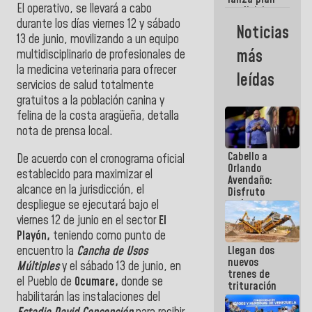
semana
El operativo, se llevará a cabo
crediticio
con subsidio
durante los días viernes 12 y sábado
Noticias
a Juntas de
13 de junio, movilizando a un equipo
Condominio
más
multidisciplinario de profesionales de
la medicina veterinaria para ofrecer
leídas
servicios de salud totalmente
gratuitos a la población canina y
felina de la costa aragüeña, detalla
nota de prensa local.
Cabello a
De acuerdo con el cronograma oficial
Orlando
establecido para maximizar el
Avendaño:
alcance en la jurisdicción, el
Disfruto
cada vez
despliegue se ejecutará bajo el
que escribes
viernes 12 de junio en el sector
El
porque lo
Playón,
teniendo como punto de
que haces
encuentro la
Cancha de Usos
Llegan dos
es
nuevos
embarrarla
Múltiples
y el sábado 13 de junio, en
trenes de
el Pueblo de
Ocumare,
donde se
trituración
habilitarán las instalaciones del
para
optimizar