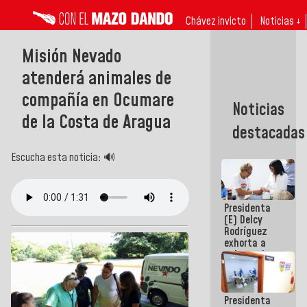
Chávez invicto
Noticias ↓
Misión Nevado
atenderá animales de
compañía en Ocumare
Noticias
de la Costa de Aragua
destacadas
Escucha esta noticia: 🔊
Presidenta
(E) Delcy
Rodríguez
exhorta a
gobernadores
y alcaldes a
edificar
casas para
Presidenta
abuelos