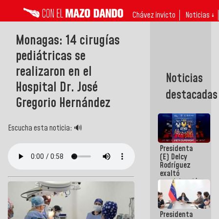
Chávez invicto
Noticias ↓
Monagas: 14 cirugías
pediátricas se
realizaron en el
Noticias
Hospital Dr. José
destacadas
Gregorio Hernández
Escucha esta noticia: 🔊
Presidenta
(E) Delcy
Rodríguez
exaltó
participación
de
Venezuela
en Juegos
Presidenta
Centroamericanos