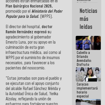
Maiquetía
acciones están enmarcadas en el
Sub 20
Plan Quirúrgico Nacional 2026,
campeona
Noticias
promovido por el
Ministerio del Poder
frente
México Sub
Popular para la Salud.
(MPPS).
más
23 en los
Centroamericanos
leídas
El director del hospital,
doctor
Ramón Hernández expresó s
u
agradecimiento al gobernador
Ernesto Luna, por su apoyo en la
culminación de esta gran
infraestructura médica, así como al
Cabello a
Orlando
MPPS por el suministro de insumos
Avendaño:
necesarios, para favorecer a los
Disfruto
pacientes del nosocomio.
cada vez
que escribes
porque lo
"Estas jornadas son para el pueblo y
que haces
se ejecutan con el apoyo conjunto
Caracas
es
implementará
embarrarla
del alcalde Rafael Sánchez Mérida y
horario
la Autoridad Única de Salud, Yerika
especial
Alzolay, reflejando la unión de
para
esfuerzos para fortalecer nuestro
adaptarse