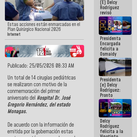
(E) Delcy
y del Caribe
Rodríguez
2026
revisó
agenda
económica y
Estas acciones están enmarcadas en el
ejecución de
Plan Quirúrgico Nacional 2026
fondos de
Internet
Presidenta
emergencia
Encargada
post-sismos
felicita a
Osmaidy
Arias y
Giraly
Publicado: 25/05/2026 08:33 AM
Marcano por
hacer
Un total de 14 cirugías pediátricas
Presidenta
historia en
se realizaron con motivo de la
(e) Delcy
los
Rodríguez:
Centroamericanos
conmemoración del primer
Pronto
aniversario del
Hospital Dr. José
restableceremos
Gregorio Hernández, del estado
las
operaciones
Monagas.
en el
Delcy
Aeropuerto
De acuerdo con la información de
Rodríguez
Internacional
felicita a la
emitida por la gobernación estas
de
Vinotinto