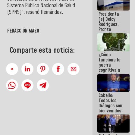
al plan de
Sistema Público Nacional de Salud
ahorro
(SPNS)", reseñó Hernández.
Presidenta
energético
(e) Delcy
Rodríguez:
Pronto
REDACCIÓN MAZO
restableceremos
las
operaciones
Comparte esta noticia:
en el
¿Cómo
Aeropuerto
funciona la
Internacional
guerra
de
cognitiva a
Maiquetía
favor de la
narrativa
hegemónica?
(1)
Cabello:
Todos los
diálogos son
bienvenidos
siempre que
estén en el
marco de la
Constitución