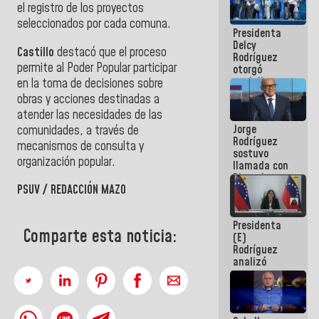
el registro de los proyectos
manejo de
escombros
seleccionados por cada comuna.
Presidenta
en La Guaira
Delcy
Castillo
destacó que el proceso
Rodríguez
permite al Poder Popular participar
otorgó
medalla
en la toma de decisiones sobre
"Héroe de
obras y acciones destinadas a
Venezuela"
atender las necesidades de las
a servidores
Jorge
comunidades, a través de
públicos
Rodríguez
mecanismos de consulta y
sostuvo
organización popular.
llamada con
Dinorah
PSUV / REDACCIÓN MAZO
Figuera y
acuerdan
primer
Presidenta
encuentro
Comparte esta noticia:
(E)
presencial
Rodríguez
para el
analizó
diálogo
junto a
gobernadores
planes de
recuperación