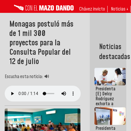
Chávez invicto
Noticias ↓
Monagas postuló más
de 1 mil 300
proyectos para la
Noticias
Consulta Popular del
destacadas
12 de julio
Escucha esta noticia: 🔊
Presidenta
(E) Delcy
Rodríguez
exhorta a
gobernadores
y alcaldes a
edificar
casas para
Presidenta
abuelos