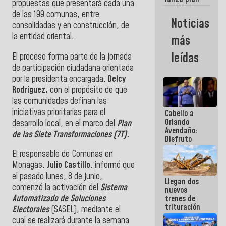
semana
propuestas que presentará cada una
crediticio
de las 199 comunas, entre
con subsidio
Noticias
consolidadas y en construcción, de
a Juntas de
Condominio
la entidad oriental.
más
leídas
El proceso forma parte de la jornada
de participación ciudadana orientada
por la presidenta encargada,
Delcy
Rodríguez,
con el propósito de que
las comunidades definan las
iniciativas prioritarias para el
Cabello a
Orlando
desarrollo local, en el marco del
Plan
Avendaño:
de las Siete Transformaciones (7T).
Disfruto
cada vez
El responsable de Comunas en
que escribes
porque lo
Monagas,
Julio Castillo
, informó que
que haces
el pasado lunes, 8 de junio,
Llegan dos
es
comenzó la activación del
Sistema
nuevos
embarrarla
Automatizado de Soluciones
trenes de
trituración
Electorales
(SASEL), mediante el
para
cual se realizará durante la semana
optimizar