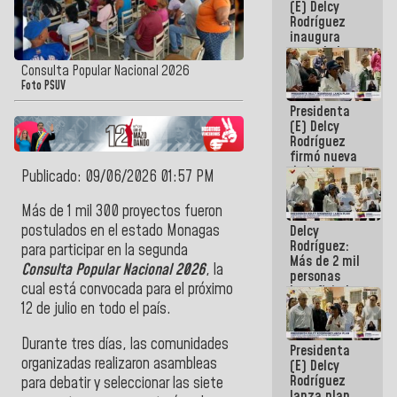
(E) Delcy
Rodríguez
inaugura
casa de los
Abuelos
Consulta Popular Nacional 2026
Primavera
Foto PSUV
en Caracas
Presidenta
(E) Delcy
Rodríguez
firmó nueva
de Ley de
Publicado: 09/06/2026 01:57 PM
Arrendamiento
aprobada
Más de 1 mil 300 proyectos fueron
por la AN
postulados en el estado Monagas
Delcy
Rodríguez:
para participar en la segunda
Más de 2 mil
Consulta Popular Nacional 2026
, la
personas
cual está convocada para el próximo
beneficiadas
con planes
12 de julio en todo el país.
para
atención de
Durante tres días, las comunidades
Presidenta
emergencia
organizadas realizaron asambleas
(E) Delcy
sísmica en
Rodríguez
la última
para debatir y seleccionar las siete
lanza plan