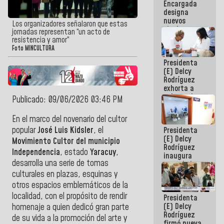
Encargada
Centroamericanos
designa
nuevos
Los organizadores señalaron que estas
titulares en
jornadas representan “un acto de
el
resistencia y amor”
Viceministerio
Foto MINCULTURA
de Energía
Presidenta
Eléctrica y
(E) Delcy
CORPOELEC
Rodríguez
exhorta a
gobernadores
Publicado: 09/06/2026 03:46 PM
y alcaldes a
edificar
En el marco del novenario del cultor
casas para
popular
José Luis Kidsler
, el
Presidenta
abuelos
(E) Delcy
Movimiento Cultor del municipio
Rodríguez
Independencia
, estado
Yaracuy
,
inaugura
desarrolla una serie de tomas
casa de los
Abuelos
culturales en plazas, esquinas y
Primavera
otros espacios emblemáticos de la
en Caracas
localidad, con el propósito de rendir
Presidenta
(E) Delcy
homenaje a quien dedicó gran parte
Rodríguez
de su vida a la promoción del arte y
firmó nueva