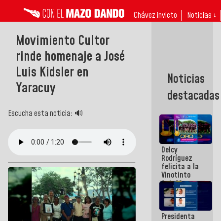
Chávez invicto
Noticias ↓
Movimiento Cultor
rinde homenaje a José
Luis Kidsler en
Noticias
Yaracuy
destacadas
Escucha esta noticia: 🔊
Delcy
Rodríguez
felicita a la
Vinotinto
Sub 20
campeona
frente
México Sub
Presidenta
23 en los