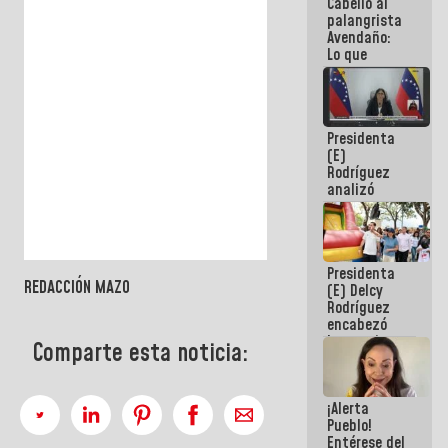
Cabello al
de la
palangrista
República
Avendaño:
Lo que
vayas a
escribir
hazlo hoy
por que no
Presidenta
sabemos si
(E)
la semana
Rodríguez
que viene
analizó
hay
junto a
programa
gobernadores
planes de
recuperación
Presidenta
del Sistema
REDACCIÓN MAZO
(E) Delcy
Eléctrico
Rodríguez
Nacional
encabezó
lanzamiento
Comparte esta noticia:
del Plan
Nacional de
Recreación
¡Alerta
Vacacional
Pueblo!
Entérese del