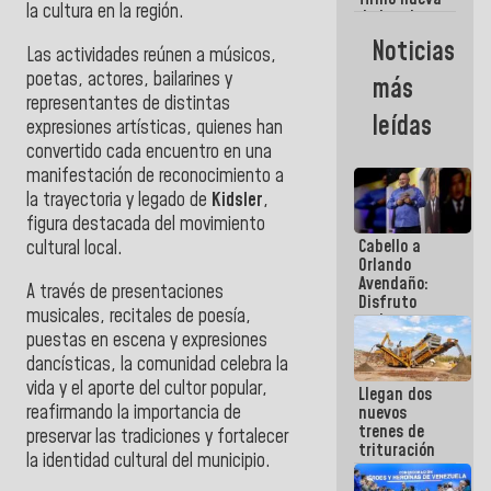
la cultura en la región.
de Ley de
Arrendamiento
Noticias
Las actividades reúnen a músicos,
aprobada
por la AN
poetas, actores, bailarines y
más
representantes de distintas
leídas
expresiones artísticas, quienes han
convertido cada encuentro en una
manifestación de reconocimiento a
la trayectoria y legado de
Kidsler
,
figura destacada del movimiento
Cabello a
cultural local.
Orlando
Avendaño:
A través de presentaciones
Disfruto
musicales, recitales de poesía,
cada vez
puestas en escena y expresiones
que escribes
porque lo
dancísticas, la comunidad celebra la
que haces
vida y el aporte del cultor popular,
Llegan dos
es
reafirmando la importancia de
nuevos
embarrarla
trenes de
preservar las tradiciones y fortalecer
trituración
la identidad cultural del municipio.
para
optimizar