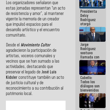
Los organizadores señalaron que
manejo de
escombros
estas jornadas representan “un acto
Presidenta
en La Guaira
de resistencia y amor”, al mantener
Delcy
vigente la memoria de un creador
Rodríguez
otorgó
que impulsó espacios para el
medalla
desarrollo artístico y el encuentro
"Héroe de
comunitario.
Venezuela"
a servidores
Jorge
Desde el
Movimiento Cultor
públicos
Rodríguez
agradecieron la participación de
sostuvo
artistas, voceros comunales y
llamada con
vecinos que se han sumado a las
Dinorah
Figuera y
actividades, destacando que
acuerdan
preservar el legado de
José Luis
primer
Kidsler
constituye también un acto
Cabello:
encuentro
Todos los
presencial
de justicia cultural y de
diálogos son
para el
reconocimiento a su contribución al
bienvenidos
diálogo
patrimonio local.
siempre que
estén en el
marco de la
Constitución