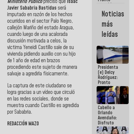
Ministerio Público
precisó que
Isaac
restableceremos
Javier Sababria Bastidas
será
las
Noticias
imputado en razón de los hechos
operaciones
en el
ocurridos en el sector Palo Negro,
más
Aeropuerto
callejón Mariño del estado Aragua,
Internacional
leídas
cuando luego de una acalorada
de
Maiquetía
discusión motivada a celos, la
victima Yeneidi Castillo sale de su
vivienda pidiendo auxilio con su hijo
de 1 año de edad en brazos
procediendo este sujeto de manera
Presidenta
(e) Delcy
salvaje a agredirla físicamente.
Rodríguez:
Pronto
La captura de este ciudadano se
restableceremos
logra gracias a un vídeo que circuló
las
operaciones
en las redes sociales, donde se
en el
muestra cuando Castillo es agredida
Cabello a
Aeropuerto
por Sababria.
Orlando
Internacional
Avendaño:
de
Disfruto
Maiquetía
REDACCIÓN MAZO
cada vez
que escribes