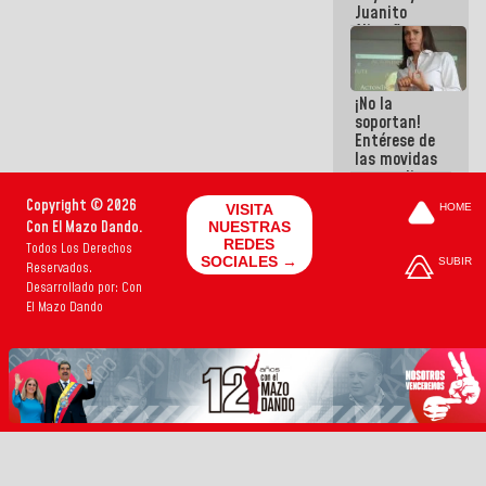
Juanito
Alimaña son
harina del
mismo
costal
¡No la
soportan!
Entérese de
las movidas
que realizan
antiguos
Copyright © 2026
VISITA
HOME
cómplices
Con El Mazo Dando.
NUESTRAS
de La Sayo
REDES
Todos Los Derechos
para
SOCIALES →
SUBIR
Reservados.
sacudírsela
Desarrollado por: Con
El Mazo Dando