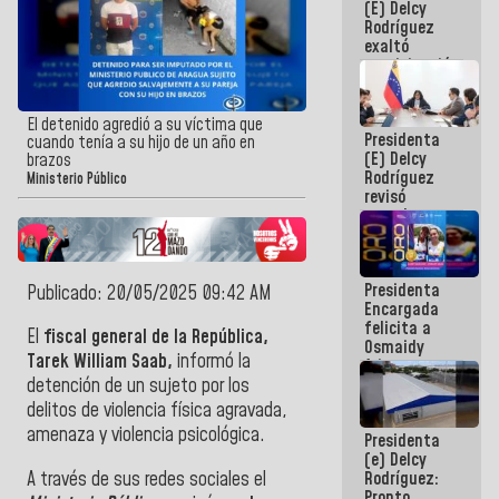
(E) Delcy
Panamericana
Rodríguez
Sub-17
exaltó
participación
de
Venezuela
en Juegos
El detenido agredió a su víctima que
Presidenta
Centroamericanos
cuando tenía a su hijo de un año en
(E) Delcy
y del Caribe
brazos
Rodríguez
2026
Ministerio Público
revisó
agenda
económica y
ejecución de
fondos de
Presidenta
emergencia
Publicado: 20/05/2025 09:42 AM
Encargada
post-sismos
felicita a
El
fiscal general de la República,
Osmaidy
Tarek William Saab,
informó la
Arias y
Giraly
detención de un sujeto por los
Marcano por
delitos de violencia física agravada,
hacer
amenaza y violencia psicológica.
Presidenta
historia en
(e) Delcy
los
A través de sus redes sociales el
Rodríguez:
Centroamericanos
Pronto