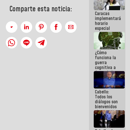
porque lo
Comparte esta noticia:
que haces
Caracas
es
implementará
embarrarla
horario
especial
para
adaptarse
al plan de
ahorro
¿Cómo
energético
funciona la
guerra
cognitiva a
favor de la
narrativa
hegemónica?
(1)
Cabello:
Todos los
diálogos son
bienvenidos
siempre que
estén en el
marco de la
Constitución