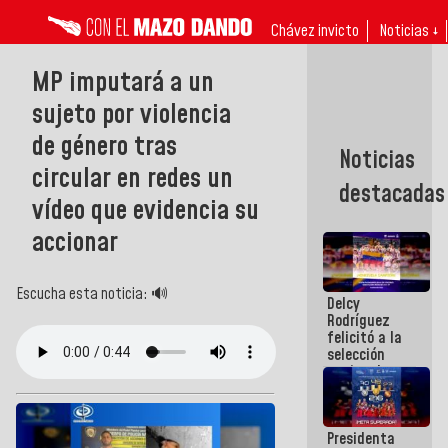
Chávez invicto
Noticias ↓
MP imputará a un
sujeto por violencia
de género tras
Noticias
circular en redes un
destacadas
vídeo que evidencia su
accionar
Escucha esta noticia: 🔊
Delcy
Rodríguez
felicitó a la
selección
nacional
masculina
de voleibol
campeona
Presidenta
de la Copa