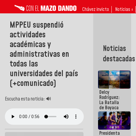
Chávez invicto
Noticias ↓
MPPEU suspendió
actividades
académicas y
Noticias
administrativas en
destacadas
todas las
universidades del país
(+comunicado)
Delcy
Rodríguez:
Escucha esta noticia: 🔊
La Batalla
de Boyaca
representa
un capítulo
decisivo en
la gesta
Presidenta
emancipadora