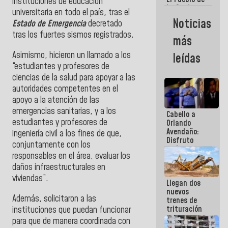
instituciones de educación
La Guaira
universitaria en todo el país, tras el
siempre
Noticias
Estado de Emergencia
decretado
estará
acompañada
tras los fuertes sismos registrados.
más
por el
Gobierno
Asimismo, hicieron un llamado a los
leídas
Nacional
“estudiantes y profesores de
ciencias de la salud para apoyar a las
autoridades competentes en el
apoyo a la atención de las
emergencias sanitarias, y a los
Cabello a
estudiantes y profesores de
Orlando
Avendaño:
ingeniería civil a los fines de que,
Disfruto
conjuntamente con los
cada vez
responsables en el área, evaluar los
que escribes
porque lo
daños infraestructurales en
que haces
viviendas”.
Llegan dos
es
nuevos
embarrarla
Además, solicitaron a las
trenes de
trituración
instituciones que puedan funcionar
para
para que de manera coordinada con
optimizar