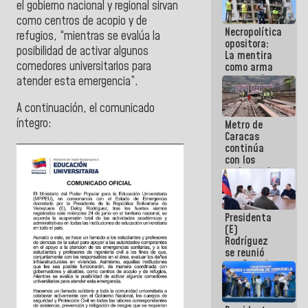
el gobierno nacional y regional sirvan
manejo de
como centros de acopio y de
escombros
Necropolítica
en La Guaira
refugios, “mientras se evalúa la
opositora:
posibilidad de activar algunos
La mentira
comedores universitarios para
como arma
contra el
atender esta emergencia”.
Pueblo
A continuación, el comunicado
íntegro:
Metro de
Caracas
continúa
con los
trabajos de
mantenimiento
e inspección
en la Línea 2
Presidenta
(E)
Rodríguez
se reunió
con Estado
Mayor
Eléctrico
para