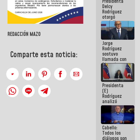
Presidenta
abordar
Delcy
planes de
Rodríguez
acción
otorgó
medalla
"Héroe de
Venezuela"
REDACCIÓN MAZO
a servidores
Jorge
públicos
Rodríguez
Comparte esta noticia:
sostuvo
llamada con
Dinorah
Figuera y
acuerdan
primer
Presidenta
encuentro
(E)
presencial
Rodríguez
para el
analizó
diálogo
junto a
gobernadores
planes de
recuperación
Cabello:
del Sistema
Todos los
Eléctrico
diálogos son
Nacional