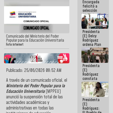
Encargada
de nuestra
felicitó a
América
selección
femenina de
baloncesto
por su
clasificación
Presidenta
a la
(E) Delcy
AmeriCup
Comunicado del Ministerio del Poder
Rodríguez
Popular para la Educación Universitaria
2027
ordena Plan
Foto internet
maestro de
desarrollo
logístico y
turístico
Presidenta
para La
(E)
Publicado: 25/06/2026 08:52 AM
Guaira
Rodríguez
constata
A través de un comunicado oficial, el
obras de
Ministerio del Poder Popular para la
rehabilitación
Educación Universitaria
(MPPEU)
de Escuela
Militar de
anunció la suspensión total de las
Presidenta
Mamo en La
actividades académicas y
(E)
Guaira
administrativas en todas las
Rodríguez:
El Pueblo de