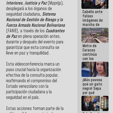
Interiores, Justicia y Paz
(Mpprijp),
desplegará a los órganos de
Cabello ante
seguridad ciudadana
, Sistema
falsas
Nacional de Gestión de Riesgo y la
imágenes de
marcha de
Fuerza Armada Nacional Bolivariana
extremistas:
(FANB), a través de los
Cuadrantes
Son unos
de Paz
en plena operación antes,
coberos,
viven de la
durante y después del evento para
Metro de
mentira
garantizar que esta consulta se
Caracas
lleve en paz y tranquilidad.
continúa
con los
trabajos de
Esta videoconferencia marca un
mantenimiento
paso crucial hacia la organización
e inspección
efectiva de la consulta popular,
en la Línea 2
¡Más pavosa
reafirmando el compromiso del
que un gato
Estado venezolano con la
negro! Sepa
participación ciudadana y la
por qué
dirigentes
seguridad en el país.
opositores
se
Estas acciones forman parte de la
desmarcan