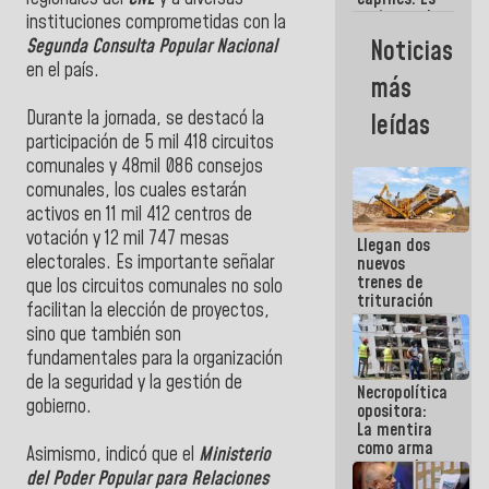
un inmoral
instituciones comprometidas con la
de la
Noticias
Segunda Consulta Popular Nacional
política
en el país.
más
Durante la jornada, se destacó la
leídas
participación de 5 mil 418 circuitos
comunales y 48mil 086 consejos
comunales, los cuales estarán
activos en 11 mil 412 centros de
votación y 12 mil 747 mesas
Llegan dos
electorales. Es importante señalar
nuevos
trenes de
que los circuitos comunales no solo
trituración
facilitan la elección de proyectos,
para
sino que también son
optimizar
manejo de
fundamentales para la organización
escombros
de la seguridad y la gestión de
Necropolítica
en La Guaira
gobierno.
opositora:
La mentira
como arma
Asimismo, indicó que el
Ministerio
contra el
del Poder Popular para Relaciones
Pueblo