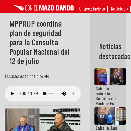
Chávez invicto
Noticias ↓
MPPRIJP coordina
plan de seguridad
para la Consulta
Noticias
Popular Nacional del
destacadas
12 de julio
Escucha esta noticia: 🔊
Cabello
sobre la
Guardia del
Pueblo: Es
extraordinario
como esos
muchachos
y
Cabello: Los
muchachas