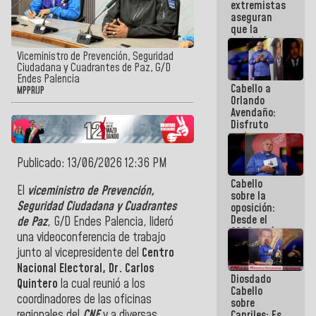
extremistas
se enlazan
aseguran
con la gente
que la
oposición
actual es la
Viceministro de Prevención, Seguridad
más
Ciudadana y Cuadrantes de Paz, G/D
dividida de
Endes Palencia
Cabello a
la historia
MPPRIJP
Orlando
de
Avendaño:
Venezuela
Disfruto
cada vez
que escribes
porque lo
Publicado: 13/06/2026 12:36 PM
que haces
Cabello
es
El
viceministro de Prevención,
sobre la
embarrarla
Seguridad Ciudadana y Cuadrantes
oposición:
Desde el
de Paz
, G/D Endes Palencia, lideró
2002 están
una videoconferencia de trabajo
intentando
junto al vicepresidente del
Centro
quemar el
país ante la
Nacional Electoral, Dr. Carlos
Diosdado
ausencia de
Quintero
la cual reunió a los
Cabello
políticos
coordinadores de las oficinas
sobre
verdaderos
regionales del
CNE
y a diversas
Capriles: Es