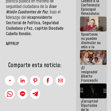
Cabello a la
política pública en materia de
de La Sayo
Conferencia
seguridad ciudadana de la
Gran
Episcopal
Misión Cuadrantes de Paz
, bajo el
Venezolana:
liderazgo del
vicepresidente
Son unos
inmorales,
Sectorial de Política, Seguridad
ni una
Ciudadana y Paz, capitán Diosdado
botella de
Cabello Rondón.
Opositores
agua han
no pueden
llevado
disimular su
MPPRIJP
odio a la
paz del
pueblo
Comparte esta noticia:
¡El
resignado!
Alberto
Franceschi
muestra su
frustración
ante
burguesía
¡Corruptos!
de siempre
Diputados
de la