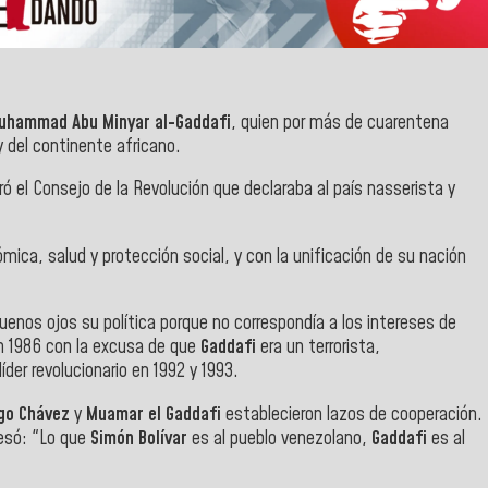
hammad Abu Minyar al-Gaddafi
, quien por más de cuarentena
y del continente africano.
ró el Consejo de la Revolución que declaraba al país nasserista y
mica, salud y protección social, y con la unificación de su nación
uenos ojos su política porque no correspondía a los intereses de
 1986 con la excusa de que
Gaddafi
era un terrorista,
der revolucionario en 1992 y 1993.
go Chávez
y
Muamar el Gaddafi
establecieron lazos de cooperación.
esó: "Lo que
Simón Bolívar
es al pueblo venezolano,
Gaddafi
es al