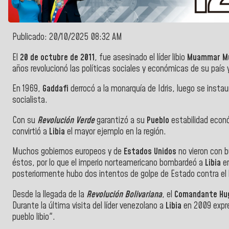
Publicado: 20/10/2025 08:32 AM
El
20 de octubre de 2011
, fue asesinado el líder libio
Muammar Mu
años revolucionó las políticas sociales y económicas de su país 
En 1969,
Gaddafi
derrocó a la monarquía de Idris, luego se instau
socialista.
Con su
Revolución Verde
garantizó a su
Pueblo
estabilidad econó
convirtió a
Libia
el mayor ejemplo en la región.
Muchos gobiernos europeos y de
Estados Unidos
no vieron con b
éstos, por lo que el imperio norteamericano bombardeó a
Libia
en
posteriormente hubo dos intentos de golpe de Estado contra el lí
Desde la llegada de la
Revolución Bolivariana
, el
Comandante Hu
Durante la última visita del líder venezolano a
Libia
en 2009 expr
pueblo libio".