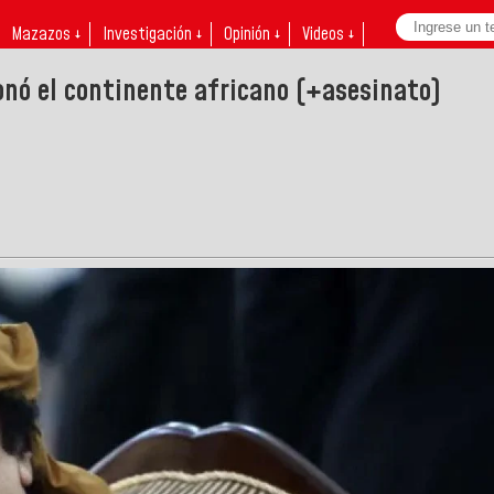
Mazazos ↓
Investigación ↓
Opinión ↓
Videos ↓
nó el continente africano (+asesinato)