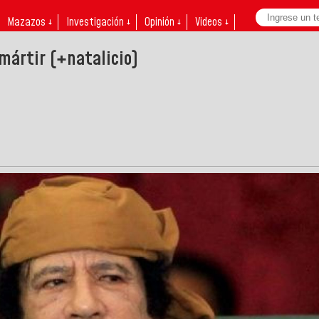
Mazazos ↓
Investigación ↓
Opinión ↓
Videos ↓
mártir (+natalicio)