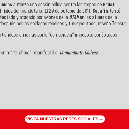
 Unidas
autorizó una acción bélica contra las tropas de
Gadafi
,
ad física del mandatario. El 20 de octubre de 2011,
Gadafi
intentó
tectado y atacado por aviones de la
OTAN
en las afueras de la
espués por los soldados rebeldes y fue ejecutado, reseñó Telesur.
nvirtiéndose en ruinas por la "democracia" impuesta por Estados
 un mártir ahora", manifestó el
Comandante Chávez.
VISITA NUESTRAS REDES SOCIALES →