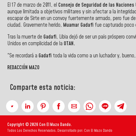
El 17 de marzo de 2011, el
Consejo de Seguridad de las Naciones
aunque limitada a objetivos militares y sin afectar a la integrid
escapar de Sirte en un convoy fuertemente armado, pero fue de
ciudad. Gravemente herido,
Muamar Gadafi
fue capturado poco d
Tras la muerte de
Gadafi
, Libia dejó de ser un país próspero co
Unidos en complicidad de la
OTAN.
"Se recordará a
Gadafi
toda la vida como a un luchador y, bueno,
REDACCIÓN MAZO
Comparte esta noticia:
Copyright © 2026 Con El Mazo Dando.
Todos Los Derechos Reservados. Desarrollado por: Con El Mazo Dando