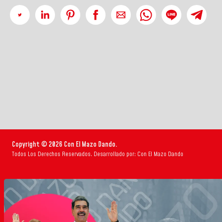
Copyright © 2026 Con El Mazo Dando.
Todos Los Derechos Reservados. Desarrollado por: Con El Mazo Dando