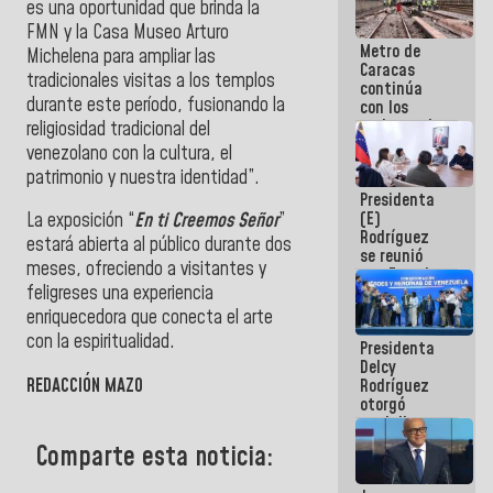
es una oportunidad que brinda la
FMN y la Casa Museo Arturo
Metro de
Michelena para ampliar las
Caracas
tradicionales visitas a los templos
continúa
durante este período, fusionando la
con los
trabajos de
religiosidad tradicional del
mantenimiento
venezolano con la cultura, el
e inspección
patrimonio y nuestra identidad”.
en la Línea 2
Presidenta
(E)
La exposición “
En ti Creemos Señor
”
Rodríguez
estará abierta al público durante dos
se reunió
meses, ofreciendo a visitantes y
con Estado
feligreses una experiencia
Mayor
Eléctrico
enriquecedora que conecta el arte
para
con la espiritualidad.
Presidenta
abordar
Delcy
planes de
REDACCIÓN MAZO
Rodríguez
acción
otorgó
medalla
"Héroe de
Comparte esta noticia:
Venezuela"
a servidores