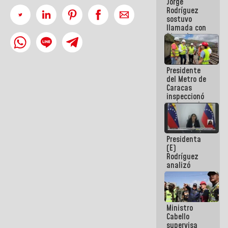
Jorge
públicos
Rodríguez
sostuvo
llamada con
Dinorah
Figuera y
acuerdan
primer
Presidente
encuentro
del Metro de
presencial
Caracas
para el
inspeccionó
diálogo
trabajos de
rehabilitación
y
modernización
Presidenta
de la vía
(E)
férrea
Rodríguez
analizó
junto a
gobernadores
planes de
recuperación
Ministro
del Sistema
Cabello
Eléctrico
supervisa
Nacional