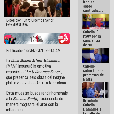
ironiza
la semana
sobre
que viene
contradicciones
hay
y mentiras
programa
de María
Exposición “En ti Creemos Señor”
Machado:
Foto MINCULTURA
¡Créanle!
Cabello: El
PSUV por la
conciencia
de su
militancia
Publicado: 14/04/2025 09:14 AM
es la
organización
La
Casa Museo Arturo Michelena
política más
(MAM) inauguró la emotiva
Cabello
sólida de
sobre falsas
Venezuela
exposición “
En ti Creemos Señor
”,
promesas de
que presenta seis obras del insigne
María
pintor venezolano
Arturo Michelena
.
Machado:
¿Quién le
puede creer?
Esta muestra busca rendir homenaje
¿Y la gente
a la
Semana Santa,
fusionando de
Diosdado
que ella iba
manera magistral el arte con la
Cabello:
a salvar en
Llamados a
La Guaira?
religiosidad.
la calle de