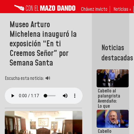
Chávez invicto
Noticias ↓
Museo Arturo
Michelena inauguró la
exposición “En ti
Noticias
Creemos Señor" por
destacadas
Semana Santa
Escucha esta noticia: 🔊
Cabello al
palangrista
Avendaño:
Lo que
vayas a
escribir
hazlo hoy
por que no
Cabello
sabemos si