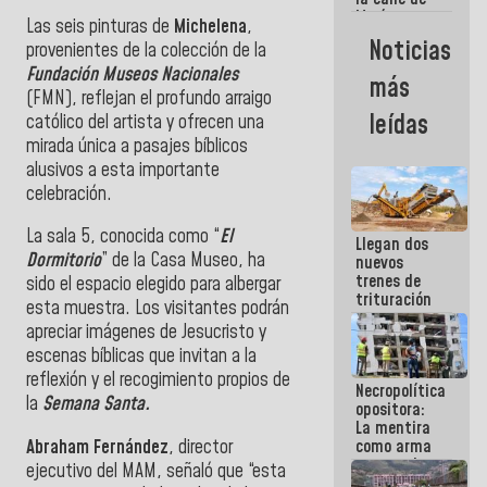
María
Las seis pinturas de
Michelena
,
Machado se
Noticias
provenientes de la colección de la
estrellaron
de frente
Fundación Museos Nacionales
más
contra el
(FMN), reflejan el profundo arraigo
Pueblo
leídas
católico del artista y ofrecen una
mirada única a pasajes bíblicos
alusivos a esta importante
celebración.
La sala 5, conocida como “
El
Llegan dos
Dormitorio
” de la Casa Museo, ha
nuevos
trenes de
sido el espacio elegido para albergar
trituración
esta muestra. Los visitantes podrán
para
apreciar imágenes de Jesucristo y
optimizar
manejo de
escenas bíblicas que invitan a la
escombros
reflexión y el recogimiento propios de
Necropolítica
en La Guaira
la
Semana Santa.
opositora:
La mentira
Abraham Fernández
, director
como arma
contra el
ejecutivo del MAM, señaló que “esta
Pueblo