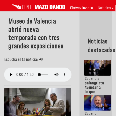
Chávez invicto
Noticias ↓
Museo de Valencia
abrió nueva
temporada con tres
Noticias
grandes exposiciones
destacadas
Escucha esta noticia: 🔊
Cabello al
palangrista
Avendaño:
Lo que
vayas a
escribir
hazlo hoy
por que no
Cabello
sabemos si