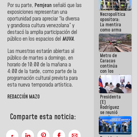
manejo de
Por su parte,
Pemjean
señaló que las
escombros
exposiciones representan una
Necropolítica
en La Guaira
oportunidad para apreciar “la diversa
opositora:
La mentira
y grandiosa cultura venezolana” y
como arma
destacó la amplia participación del
contra el
público en los espacios del
MUVA
.
Pueblo
Las muestras estarán abiertas al
Metro de
público de martes a domingo, en
Caracas
horario de 10:00 de la mañana a
continúa
4:00 de la tarde, como parte de la
con los
trabajos de
programación cultural prevista para
mantenimiento
esta nueva temporada artística.
e inspección
en la Línea 2
REDACCIÓN MAZO
Presidenta
(E)
Rodríguez
se reunió
Comparte esta noticia:
con Estado
Mayor
Eléctrico
para