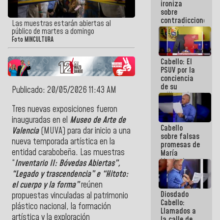
ironiza
la semana
sobre
que viene
contradicciones
hay
Las muestras estarán abiertas al
y mentiras
programa
público de martes a domingo
de María
Foto MINCULTURA
Machado:
¡Créanle!
Cabello: El
PSUV por la
conciencia
de su
Publicado: 20/05/2026 11:43 AM
militancia
es la
Tres nuevas exposiciones fueron
organización
inauguradas en el
Museo de Arte de
política más
Cabello
sólida de
Valencia
(MUVA) para dar inicio a una
sobre falsas
Venezuela
nueva temporada artística en la
promesas de
entidad carabobeña. Las muestras
María
Machado:
“
Inventario II: Bóvedas Abiertas”,
¿Quién le
“Legado y trascendencia” e “Hitoto:
puede creer?
el cuerpo y la forma”
reúnen
¿Y la gente
Diosdado
que ella iba
propuestas vinculadas al patrimonio
Cabello:
a salvar en
plástico nacional, la formación
Llamados a
La Guaira?
artística y la exploración
la calle de