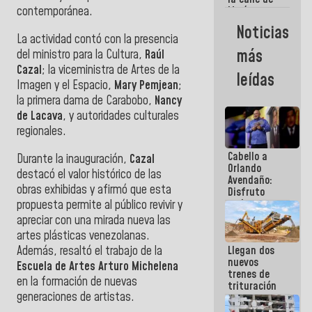
María
contemporánea.
Machado se
Noticias
estrellaron
La actividad contó con la presencia
de frente
más
del ministro para la Cultura,
Raúl
contra el
Cazal
; la viceministra de Artes de la
Pueblo
leídas
Imagen y el Espacio,
Mary Pemjean
;
la primera dama de Carabobo,
Nancy
de Lacava
, y autoridades culturales
regionales.
Cabello a
Durante la inauguración,
Cazal
Orlando
destacó el valor histórico de las
Avendaño:
obras exhibidas y afirmó que esta
Disfruto
cada vez
propuesta permite al público revivir y
que escribes
apreciar con una mirada nueva las
porque lo
artes plásticas venezolanas.
que haces
Además, resaltó el trabajo de la
Llegan dos
es
nuevos
embarrarla
Escuela de Artes Arturo Michelena
trenes de
en la formación de nuevas
trituración
generaciones de artistas.
para
optimizar