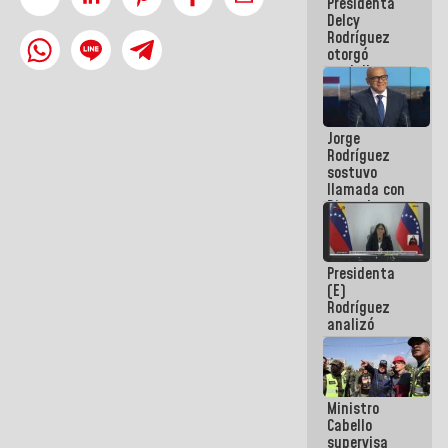
Presidenta
abordar
Delcy
planes de
Rodríguez
acción
otorgó
medalla
"Héroe de
Venezuela"
a servidores
Jorge
públicos
Rodríguez
sostuvo
llamada con
Dinorah
Figuera y
acuerdan
primer
Presidenta
encuentro
(E)
presencial
Rodríguez
para el
analizó
diálogo
junto a
gobernadores
planes de
recuperación
Ministro
del Sistema
Cabello
Eléctrico
supervisa
Nacional