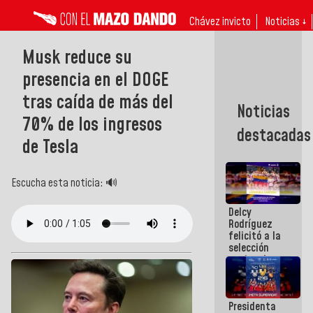
Chávez invicto
Noticias ↓
Musk reduce su
presencia en el DOGE
tras caída de más del
Noticias
70% de los ingresos
destacadas
de Tesla
Escucha esta noticia: 🔊
Delcy
Rodríguez
felicitó a la
selección
nacional
masculina
de voleibol
campeona
Presidenta
de la Copa