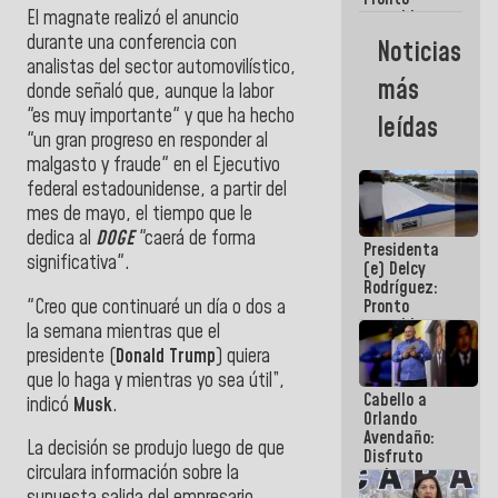
El magnate realizó el anuncio
restableceremos
las
durante una conferencia con
Noticias
operaciones
analistas del sector automovilístico,
en el
más
donde señaló que, aunque la labor
Aeropuerto
Internacional
"es muy importante" y que ha hecho
leídas
de
"un gran progreso en responder al
Maiquetía
malgasto y fraude" en el Ejecutivo
federal estadounidense, a partir del
mes de mayo, el tiempo que le
dedica al
DOGE
"caerá de forma
Presidenta
significativa".
(e) Delcy
Rodríguez:
"Creo que continuaré un día o dos a
Pronto
restableceremos
la semana mientras que el
las
presidente (
Donald Trump
) quiera
operaciones
que lo haga y mientras yo sea útil”,
en el
Cabello a
Aeropuerto
indicó
Musk
.
Orlando
Internacional
Avendaño:
de
La decisión se produjo luego de que
Disfruto
Maiquetía
circulara información sobre la
cada vez
que escribes