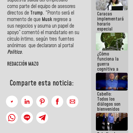
supuesta salida del empresario
porque lo
como parte del equipo de asesores
que haces
directos de
Trump
. “Pronto será el
Caracas
es
implementará
embarrarla
momento de que
Musk
regrese a
horario
sus negocios y asuma un papel de
especial
apoyo” comentó el mandatario en su
para
círculo íntimo, según tres fuentes
adaptarse
al plan de
anónimas que declararon al portal
ahorro
Político
.
¿Cómo
energético
funciona la
REDACCIÓN MAZO
guerra
cognitiva a
favor de la
narrativa
Comparte esta noticia:
hegemónica?
(1)
Cabello:
Todos los
diálogos son
bienvenidos
siempre que
estén en el
marco de la
Constitución