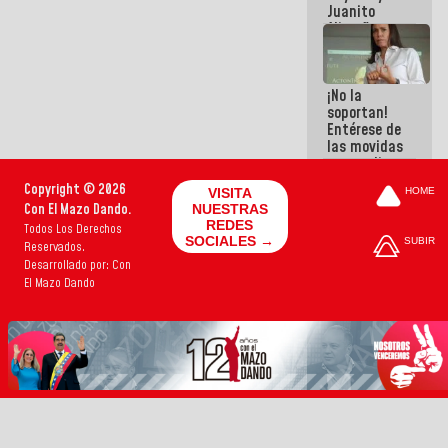
Juanito
Alimaña son
harina del
mismo
costal
¡No la
soportan!
Entérese de
las movidas
que realizan
antiguos
Copyright © 2026
VISITA
HOME
cómplices
Con El Mazo Dando.
NUESTRAS
de La Sayo
REDES
Todos Los Derechos
para
SOCIALES →
SUBIR
Reservados.
sacudírsela
Desarrollado por: Con
El Mazo Dando