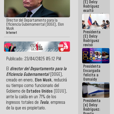
(E) Delcy
Panamericana
Rodríguez
Sub-17
exaltó
participación
de
Director del Departamento para la
Venezuela
Eficiencia Gubernamental (DOGE), Elon
en Juegos
Musk
Presidenta
Centroamericanos
Internet
(E) Delcy
y del Caribe
Rodríguez
2026
revisó
agenda
económica y
ejecución de
Publicado: 23/04/2025 05:12 PM
fondos de
Presidenta
emergencia
El
director del Departamento para la
Encargada
post-sismos
Eficiencia Gubernamental
(DOGE),
felicita a
Osmaidy
creado en enero,
Elon Musk
, reducirá
Arias y
su tiempo como funcionario del
Giraly
Gobierno de
Estados Unidos
(EEUU),
Marcano por
hacer
ante la caída en un 71% de los
Presidenta
historia en
ingresos totales de
Tesla
, empresa
(e) Delcy
los
de la que es propietario.
Rodríguez:
Centroamericanos
Pronto