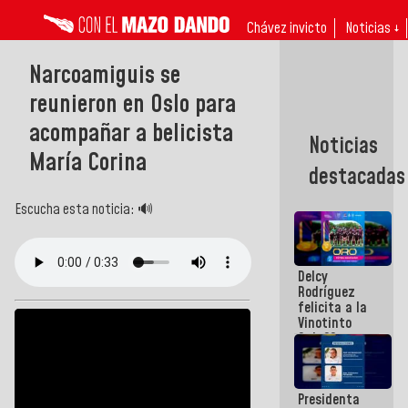
Chávez invicto
Noticias ↓
Narcoamiguis se
reunieron en Oslo para
acompañar a belicista
Noticias
María Corina
destacadas
Escucha esta noticia: 🔊
Delcy
Rodríguez
felicita a la
Vinotinto
Sub 20
campeona
frente
México Sub
Presidenta
23 en los