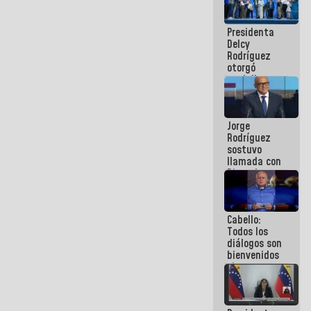
manejo de
escombros
Presidenta
en La Guaira
Delcy
Rodríguez
otorgó
medalla
"Héroe de
Venezuela"
a servidores
Jorge
públicos
Rodríguez
sostuvo
llamada con
Dinorah
Figuera y
acuerdan
primer
Cabello:
encuentro
Todos los
presencial
diálogos son
para el
bienvenidos
diálogo
siempre que
estén en el
marco de la
Constitución