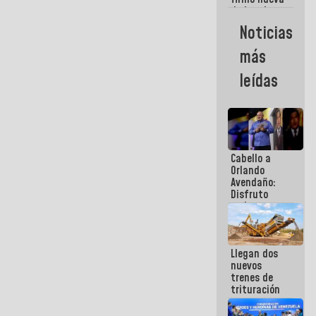
de Ley de
Arrendamiento
Noticias
aprobada
por la AN
más
leídas
Cabello a
Orlando
Avendaño:
Disfruto
cada vez
que escribes
porque lo
que haces
Llegan dos
es
nuevos
embarrarla
trenes de
trituración
para
optimizar