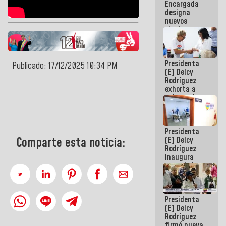
Encargada
Centroamericanos
designa
nuevos
titulares en
el
Viceministerio
de Energía
Presidenta
Eléctrica y
Publicado: 17/12/2025 10:34 PM
(E) Delcy
CORPOELEC
Rodríguez
exhorta a
gobernadores
y alcaldes a
edificar
casas para
Presidenta
abuelos
(E) Delcy
Comparte esta noticia:
Rodríguez
inaugura
casa de los
Abuelos
Primavera
en Caracas
Presidenta
(E) Delcy
Rodríguez
firmó nueva