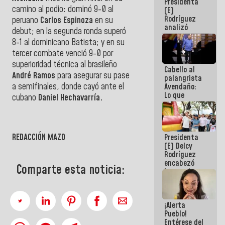
Presidenta
de la
camino al podio: dominó 9-0 al
(E)
República
Rodríguez
peruano
Carlos Espinoza
en su
analizó
debut; en la segunda ronda superó
junto a
8-1 al dominicano Batista; y en su
gobernadores
tercer combate venció 9-0 por
planes de
recuperación
superioridad técnica al brasileño
Cabello al
del Sistema
André Ramos
para asegurar su pase
palangrista
Eléctrico
a semifinales, donde cayó ante el
Avendaño:
Nacional
Lo que
cubano
Daniel Hechavarría.
vayas a
escribir
hazlo hoy
por que no
REDACCIÓN MAZO
Presidenta
sabemos si
(E) Delcy
la semana
Rodríguez
que viene
encabezó
hay
Comparte esta noticia:
lanzamiento
programa
del Plan
Nacional de
Recreación
¡Alerta
Vacacional
Pueblo!
Entérese del