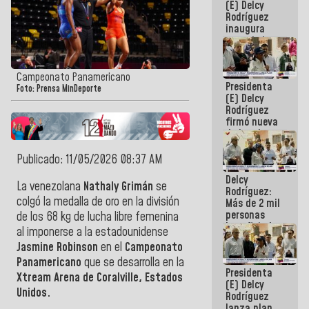
(E) Delcy
Rodríguez
inaugura
casa de los
Abuelos
Primavera
en Caracas
Campeonato Panamericano
Presidenta
Foto: Prensa MinDeporte
(E) Delcy
Rodríguez
firmó nueva
de Ley de
Arrendamiento
aprobada
Publicado: 11/05/2026 08:37 AM
por la AN
Delcy
La venezolana
Nathaly Grimán
se
Rodríguez:
colgó la medalla de oro en la división
Más de 2 mil
personas
de los 68 kg de lucha libre femenina
beneficiadas
al imponerse a la estadounidense
con planes
Jasmine Robinson
en el
Campeonato
para
atención de
Panamericano
que se desarrolla en la
Presidenta
emergencia
Xtream Arena de Coralville, Estados
(E) Delcy
sísmica en
Unidos.
Rodríguez
la última
lanza plan