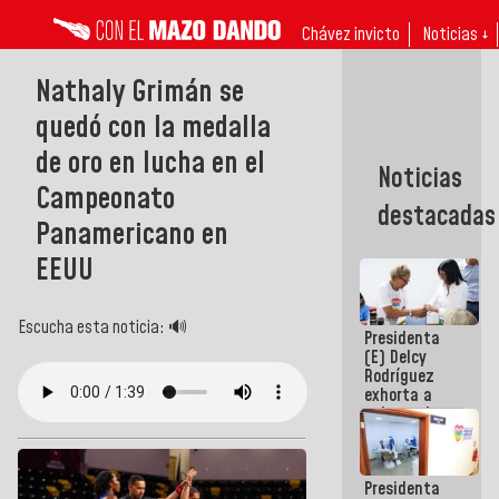
Chávez invicto
Noticias ↓
Nathaly Grimán se
quedó con la medalla
de oro en lucha en el
Noticias
Campeonato
destacadas
Panamericano en
EEUU
Escucha esta noticia: 🔊
Presidenta
(E) Delcy
Rodríguez
exhorta a
gobernadores
y alcaldes a
edificar
casas para
Presidenta
abuelos