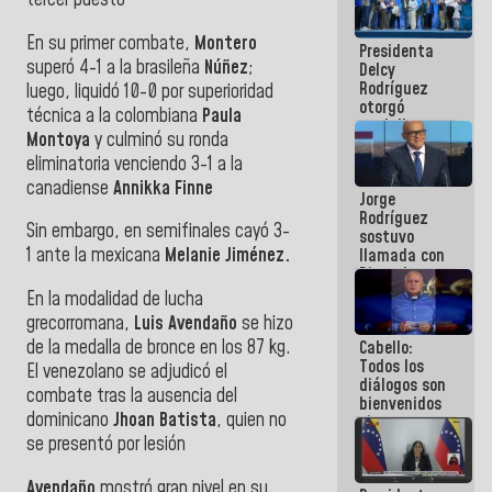
tercer puesto
manejo de
escombros
En su primer combate,
Montero
Presidenta
en La Guaira
superó 4-1 a la brasileña
Núñez
;
Delcy
Rodríguez
luego, liquidó 10-0 por superioridad
otorgó
técnica a la colombiana
Paula
medalla
Montoya
y culminó su ronda
"Héroe de
eliminatoria venciendo 3-1 a la
Venezuela"
a servidores
canadiense
Annikka Finne
Jorge
públicos
Rodríguez
Sin embargo, en semifinales cayó 3-
sostuvo
1 ante la mexicana
Melanie Jiménez.
llamada con
Dinorah
Figuera y
En la modalidad de lucha
acuerdan
grecorromana,
Luis Avendaño
se hizo
primer
de la medalla de bronce en los 87 kg.
Cabello:
encuentro
Todos los
presencial
El venezolano se adjudicó el
diálogos son
para el
combate tras la ausencia del
bienvenidos
diálogo
dominicano
Jhoan Batista
, quien no
siempre que
estén en el
se presentó por lesión
marco de la
Constitución
Avendaño
mostró gran nivel en su