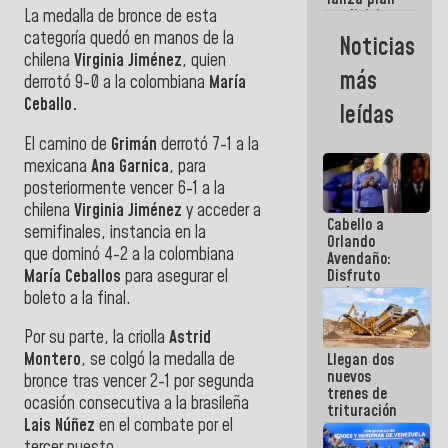
semana
La medalla de bronce de esta
crediticio
con subsidio
categoría quedó en manos de la
Noticias
a Juntas de
chilena
Virginia Jiménez
, quien
Condominio
más
derrotó 9-0 a la colombiana
María
Ceballo.
leídas
El camino de
Grimán
derrotó 7-1 a
la
mexicana
Ana Garnica
, para
posteriormente vencer 6-1 a la
chilena
Virginia Jiménez
y acceder a
Cabello a
semifinales, instancia en la
Orlando
que
dominó 4-2 a la colombiana
Avendaño:
María Ceballos
para asegurar el
Disfruto
cada vez
boleto a la final.
que escribes
porque lo
Por su parte, la criolla
Astrid
que haces
Montero
, se colgó la medalla de
Llegan dos
es
nuevos
embarrarla
bronce tras vencer 2-1 por segunda
trenes de
ocasión consecutiva a la brasileña
trituración
Lais Núñez
en el combate por el
para
optimizar