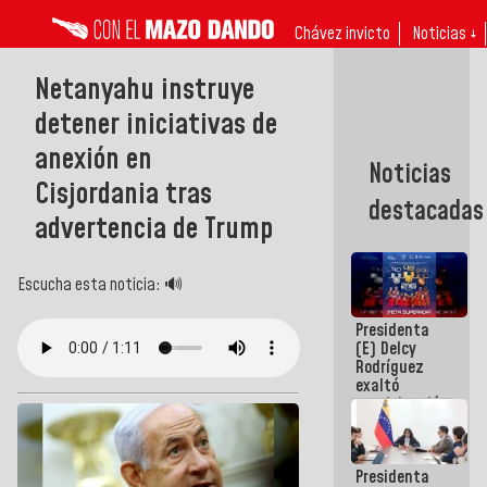
Chávez invicto
Noticias ↓
Netanyahu instruye
detener iniciativas de
anexión en
Noticias
Cisjordania tras
destacadas
advertencia de Trump
Escucha esta noticia: 🔊
Presidenta
(E) Delcy
Rodríguez
exaltó
participación
de
Venezuela
en Juegos
Presidenta
Centroamericanos