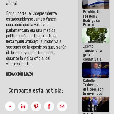
afirmó.
al plan de
ahorro
Presidenta
energético
Por su parte, el vicepresidente
(e) Delcy
estadounidense James Vance
Rodríguez:
consideró que la votación
Pronto
restableceremos
parlamentaria era una medida
las
política errónea. El gabinete de
operaciones
Netanyahu
atribuyó la iniciativa a
en el
¿Cómo
Aeropuerto
sectores de la oposición que, según
funciona la
Internacional
él, buscan generar tensiones
guerra
de
durante la visita oficial del
cognitiva a
Maiquetía
favor de la
vicepresidente.
narrativa
hegemónica?
REDACCIÓN MAZO
(1)
Cabello:
Todos los
diálogos son
Comparte esta noticia:
bienvenidos
siempre que
estén en el
marco de la
Constitución