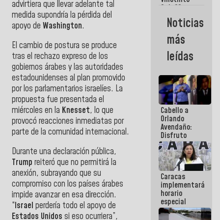
Maiquetía
advirtiera que llevar adelante tal
Sub 20
medida supondría la pérdida del
campeona
Noticias
frente
apoyo de
Washington
.
México Sub
más
23 en los
El cambio de postura se produce
Centroamericanos
leídas
tras el rechazo expreso de los
gobiernos árabes y las autoridades
estadounidenses al plan promovido
por los parlamentarios israelíes. La
propuesta fue presentada el
miércoles en la
Knesset
, lo que
Cabello a
Orlando
provocó reacciones inmediatas por
Avendaño:
parte de la comunidad internacional.
Disfruto
cada vez
Durante una declaración pública,
que escribes
porque lo
Trump
reiteró que no permitirá la
que haces
anexión, subrayando que su
Caracas
es
compromiso con los países árabes
implementará
embarrarla
horario
impide avanzar en esa dirección.
especial
“
Israel
perdería todo el apoyo de
para
Estados Unidos
si eso ocurriera”,
adaptarse