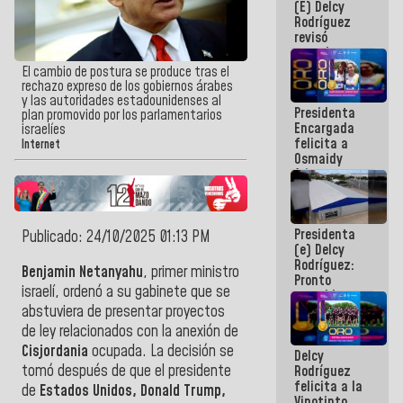
(E) Delcy
y del Caribe
Rodríguez
2026
revisó
agenda
económica y
El cambio de postura se produce tras el
ejecución de
rechazo expreso de los gobiernos árabes
fondos de
y las autoridades estadounidenses al
Presidenta
emergencia
plan promovido por los parlamentarios
Encargada
post-sismos
israelíes
felicita a
Internet
Osmaidy
Arias y
Giraly
Marcano por
hacer
Presidenta
historia en
Publicado: 24/10/2025 01:13 PM
(e) Delcy
los
Rodríguez:
Centroamericanos
Benjamin Netanyahu
, primer ministro
Pronto
israelí, ordenó a su gabinete que se
restableceremos
las
abstuviera de presentar proyectos
operaciones
de ley relacionados con la anexión de
en el
Cisjordania
ocupada. La decisión se
Delcy
Aeropuerto
tomó después de que el presidente
Rodríguez
Internacional
felicita a la
de
de
Estados Unidos, Donald Trump,
Vinotinto