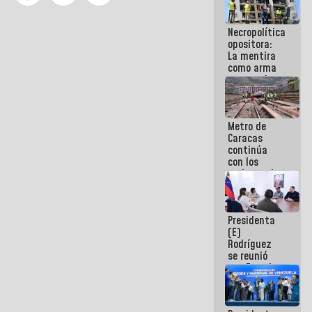
manejo de
escombros
Necropolítica
en La Guaira
opositora:
La mentira
como arma
contra el
Pueblo
Metro de
Caracas
continúa
con los
trabajos de
mantenimiento
e inspección
en la Línea 2
Presidenta
(E)
Rodríguez
se reunió
con Estado
Mayor
Eléctrico
para