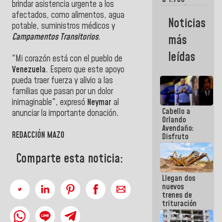
brindar asistencia urgente a los
comerciantes
afectados, como alimentos, agua
y
Noticias
emprendedores
potable, suministros médicos y
afectados
Campamentos Transitorios
.
más
por
terremotos
leídas
"Mi corazón está con el pueblo de
Venezuela
. Espero que este apoyo
pueda traer fuerza y alivio a las
familias que pasan por un dolor
inimaginable", expresó
Neymar
al
Cabello a
anunciar la importante donación.
Orlando
Avendaño:
REDACCIÓN MAZO
Disfruto
cada vez
que escribes
Comparte esta noticia:
porque lo
que haces
Llegan dos
es
nuevos
embarrarla
trenes de
trituración
para
optimizar