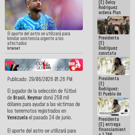
(E) Delcy
AmeriCup
Rodríguez
2027
ordena Plan
maestro de
desarrollo
logístico y
turístico
El aporte del astro se utilizará para
Presidenta
para La
brindar asistencia urgente a los
(E)
Guaira
afectados
Rodríguez
Internet
constata
obras de
rehabilitación
de Escuela
Militar de
Presidenta
Mamo en La
Publicado: 29/06/2026 01:26 PM
(E)
Guaira
Rodríguez:
El jugador de la selección de fútbol
El Pueblo de
de
Brasil, Neymar
donó 250 mil
La Guaira
siempre
dólares para ayudar a las víctimas de
estará
los terremotos registrados en
acompañada
Venezuela
el pasado 24 de junio.
Presidenta
por el
(E) entrega
Gobierno
financiamientos
Nacional
El aporte del astro se utilizará para
a 1.766