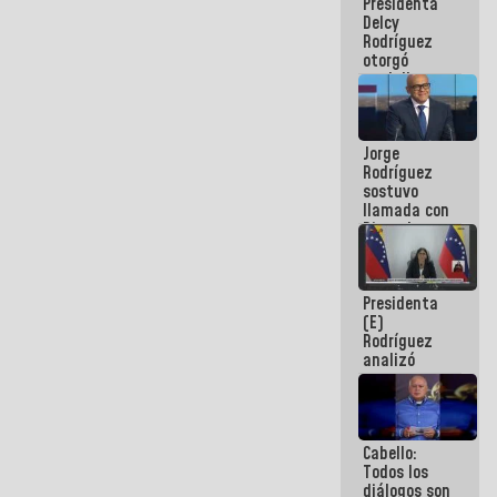
Presidenta
abordar
Delcy
planes de
Rodríguez
acción
otorgó
medalla
"Héroe de
Venezuela"
a servidores
Jorge
públicos
Rodríguez
sostuvo
llamada con
Dinorah
Figuera y
acuerdan
primer
Presidenta
encuentro
(E)
presencial
Rodríguez
para el
analizó
diálogo
junto a
gobernadores
planes de
recuperación
Cabello:
del Sistema
Todos los
Eléctrico
diálogos son
Nacional