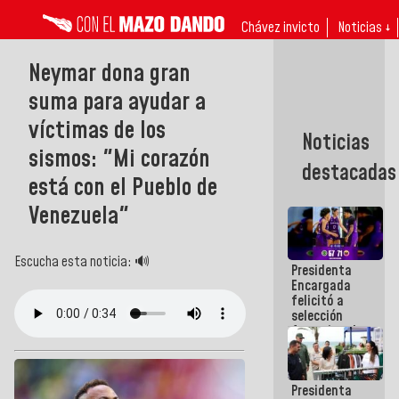
Chávez invicto
Noticias ↓
Neymar dona gran
suma para ayudar a
víctimas de los
Noticias
sismos: "Mi corazón
destacadas
está con el Pueblo de
Venezuela"
Escucha esta noticia: 🔊
Presidenta
Encargada
felicitó a
selección
femenina de
baloncesto
por su
clasificación
Presidenta
a la