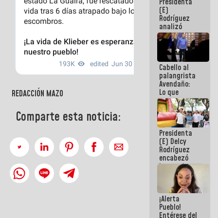
Presidenta
de la
(E)
República
Rodríguez
analizó
junto a
gobernadores
planes de
recuperación
Cabello al
del Sistema
palangrista
Eléctrico
Avendaño:
Nacional
Lo que
REDACCIÓN MAZO
vayas a
escribir
Comparte esta noticia:
hazlo hoy
por que no
Presidenta
sabemos si
(E) Delcy
la semana
Rodríguez
que viene
encabezó
hay
lanzamiento
programa
del Plan
Nacional de
Recreación
¡Alerta
Vacacional
Pueblo!
Entérese del