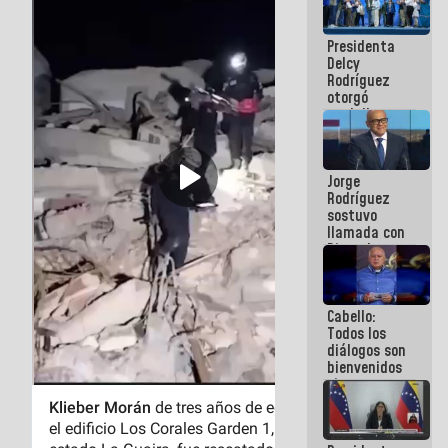
manejo de
escombros
Presidenta
en La Guaira
Delcy
Rodríguez
otorgó
medalla
"Héroe de
Venezuela"
a servidores
Jorge
públicos
Rodríguez
sostuvo
llamada con
Dinorah
Figuera y
acuerdan
primer
Cabello:
encuentro
Todos los
presencial
diálogos son
para el
bienvenidos
diálogo
siempre que
estén en el
marco de la
Constitución