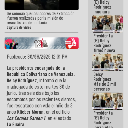
(E) Delcy
Rodríguez
inaugura
Se conoció que las labores de extracción
casa de los
fueron realizadas por la misión de
Abuelos
rescatistas de Jordania
Primavera
Captura de video
en Caracas
Presidenta
(E) Delcy
Rodríguez
firmó nueva
de Ley de
Publicado: 30/06/2026 12:31 PM
Arrendamiento
aprobada
La
presidenta encargada de la
por la AN
República Bolivariana de Venezuela,
Delcy
Rodríguez:
Delcy Rodríguez
, informó que la
Más de 2 mil
madrugada de este martes 30 de
personas
junio, tras seis días bajo los
beneficiadas
con planes
escombros por los recientes sismos,
para
fue rescatado con vida el niño de 3
atención de
años
Klieber Morán,
en el edificio
Presidenta
emergencia
(E) Delcy
sísmica en
Los Corales Garden 1
, en el estado
Rodríguez
la última
La Guaira
.
lanza plan