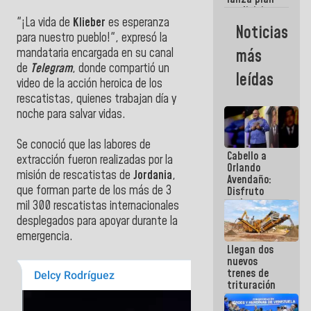
semana
crediticio
"¡La vida de
Klieber
es esperanza
con subsidio
Noticias
a Juntas de
para nuestro pueblo!", expresó la
Condominio
más
mandataria encargada en su canal
de
Telegram
, donde compartió un
leídas
video de la acción heroica de los
rescatistas, quienes trabajan día y
noche para salvar vidas.
Se conoció que las labores de
Cabello a
extracción fueron realizadas por la
Orlando
misión de rescatistas de
Jordania
,
Avendaño:
que forman parte de los más de 3
Disfruto
cada vez
mil 300 rescatistas internacionales
que escribes
desplegados para apoyar durante la
porque lo
emergencia.
que haces
Llegan dos
es
nuevos
embarrarla
trenes de
trituración
para
optimizar