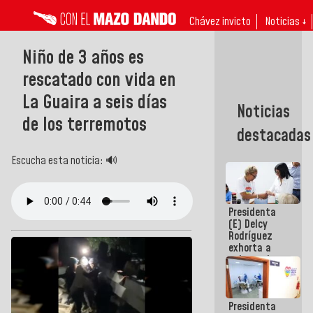
Chávez invicto
Noticias ↓
Niño de 3 años es
rescatado con vida en
La Guaira a seis días
Noticias
de los terremotos
destacadas
Escucha esta noticia: 🔊
Presidenta
(E) Delcy
Rodríguez
exhorta a
gobernadores
y alcaldes a
edificar
casas para
Presidenta
abuelos