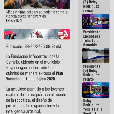
(E) Delcy
y del Caribe
Rodríguez
2026
revisó
Niños y niñas del país aprenden a como la
agenda
ciencia puede ser divertida
económica y
Foto: MINCYT
ejecución de
fondos de
Presidenta
emergencia
Encargada
post-sismos
felicita a
Osmaidy
Publicado: 09/09/2025 09:01 AM
Arias y
Giraly
La Fundación Infocentro Josefa
Marcano por
Camejo, ubicada en el municipio
hacer
Presidenta
historia en
Naguanagua, del estado Carabobo,
(e) Delcy
los
culminó de manera exitosa el
Plan
Rodríguez:
Centroamericanos
Vacacional Tecnológico 2025.
Pronto
restableceremos
las
La actividad permitió a los jóvenes
operaciones
explorar de forma práctica el mundo
en el
de la
robótica
, el diseño de
Delcy
Aeropuerto
Rodríguez
Internacional
prototipos, la programación y la
felicita a la
de
inteligencia artificial.
Vinotinto