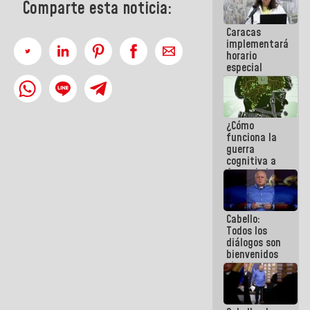
Comparte esta noticia:
operaciones
en el
Caracas
Aeropuerto
implementará
Internacional
horario
de
especial
Maiquetía
para
adaptarse
al plan de
ahorro
¿Cómo
energético
funciona la
guerra
cognitiva a
favor de la
narrativa
hegemónica?
(1)
Cabello:
Todos los
diálogos son
bienvenidos
siempre que
estén en el
marco de la
Constitución