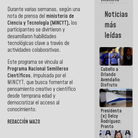
Maiquetía
Sub 20
Durante varias semanas, según una
campeona
Noticias
frente
nota de prensa del
ministerio de
México Sub
Ciencia y Tecnología (MINCYT),
los
más
23 en los
participantes se divirtieron y
Centroamericanos
leídas
desarrollaron habilidades
tecnológicas clave a través de
actividades colaborativas.
Este programa se vincula al
Programa Nacional Semilleros
Cabello a
Orlando
Científicos
, impulsada por el
Avendaño:
MINCYT, que busca fomentar el
Disfruto
pensamiento creativo y científico
cada vez
que escribes
desde temprana edad y
porque lo
democratizar el acceso al
que haces
conocimiento.
Presidenta
es
(e) Delcy
embarrarla
Rodríguez:
REDACCIÓN MAZO
Pronto
restableceremos
las