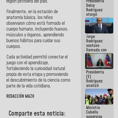
Presidenta
región petrolera del país.
abordar
Delcy
planes de
Rodríguez
acción
Finalmente, en la estación de
otorgó
anatomía básica, los niños
medalla
observaron cómo está formado el
"Héroe de
Venezuela"
cuerpo humano, incluyendo huesos,
a servidores
músculos y órganos, aprendiendo
Jorge
públicos
buenos hábitos para cuidar sus
Rodríguez
sostuvo
cuerpos.
llamada con
Dinorah
Cada actividad permitió conectar el
Figuera y
juego con el aprendizaje,
acuerdan
primer
fortaleciendo la curiosidad natural
Presidenta
encuentro
propia de esta etapa y promoviendo
(E)
presencial
el descubrimiento de la ciencia como
Rodríguez
para el
analizó
parte de la vida cotidiana.
diálogo
junto a
gobernadores
REDACCIÓN MAZO
planes de
recuperación
Ministro
del Sistema
Comparte esta noticia:
Cabello
Eléctrico
supervisa
Nacional