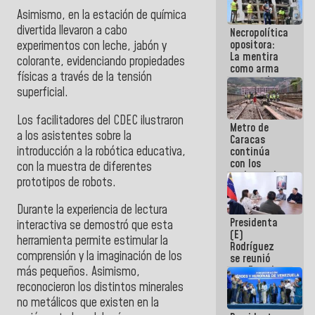
manejo de
Asimismo, en la estación de química
escombros
divertida llevaron a cabo
Necropolítica
en La Guaira
opositora:
experimentos con leche, jabón y
La mentira
colorante, evidenciando propiedades
como arma
físicas a través de la tensión
contra el
superficial.
Pueblo
Los facilitadores del CDEC ilustraron
Metro de
a los asistentes sobre la
Caracas
introducción a la robótica educativa,
continúa
con los
con la muestra de diferentes
trabajos de
prototipos de robots.
mantenimiento
e inspección
Durante la experiencia de lectura
en la Línea 2
Presidenta
interactiva se demostró que esta
(E)
herramienta permite estimular la
Rodríguez
comprensión y la imaginación de los
se reunió
con Estado
más pequeños. Asimismo,
Mayor
reconocieron los distintos minerales
Eléctrico
no metálicos que existen en la
para