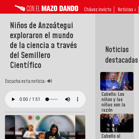
Chávez invicto
Noticias ↓
Niños de Anzoátegui
exploraron el mundo
de la ciencia a través
Noticias
del Semillero
destacadas
Científico
Escucha esta noticia: 🔊
Cabello: Los
niños y las
niñas son la
razón
fundamental
de todo lo
que
estamos
Cabello al
haciendo