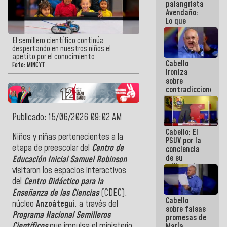
palangrista
Avendaño:
Lo que
vayas a
escribir
El semillero científico continúa
hazlo hoy
despertando en nuestros niños el
por que no
apetito por el conocimiento
Cabello
sabemos si
Foto: MINCYT
ironiza
la semana
sobre
que viene
contradicciones
hay
y mentiras
programa
de María
Machado:
Publicado: 15/06/2026 09:02 AM
¡Créanle!
Cabello: El
Niños y niñas pertenecientes a la
PSUV por la
etapa de preescolar del
Centro de
conciencia
de su
Educación Inicial Samuel Robinson
militancia
visitaron los espacios interactivos
es la
del
Centro Didáctico para la
organización
política más
Enseñanza de las Ciencias
(CDEC),
Cabello
sólida de
núcleo
Anzoátegui
, a través del
sobre falsas
Venezuela
Programa Nacional Semilleros
promesas de
Científicos
que impulsa el ministerio
María