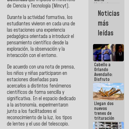
Machado:
de Ciencia y Tecnología (Mincyt).
¿Quién le
Noticias
puede creer?
Durante la actividad formativa, los
¿Y la gente
más
estudiantes vivieron en cada una de
que ella iba
a salvar en
las estaciones una experiencia
leídas
La Guaira?
pedagógica orientada a introducir el
pensamiento científico desde la
exploración, la observación y la
interacción con el entorno.
Cabello a
De acuerdo con una nota de prensa,
Orlando
los niños y niñas participaron en
Avendaño:
estaciones diseñadas para
Disfruto
cada vez
acercarlos a distintos fenómenos
que escribes
científicos de forma sencilla y
porque lo
significativa. En el espacio dedicado
que haces
Llegan dos
es
a la astronomía, experimentaron
nuevos
embarrarla
junto a los facilitadores el
trenes de
reconocimiento de la luz, los tipos
trituración
para
de lentes y el uso del telescopio.
optimizar