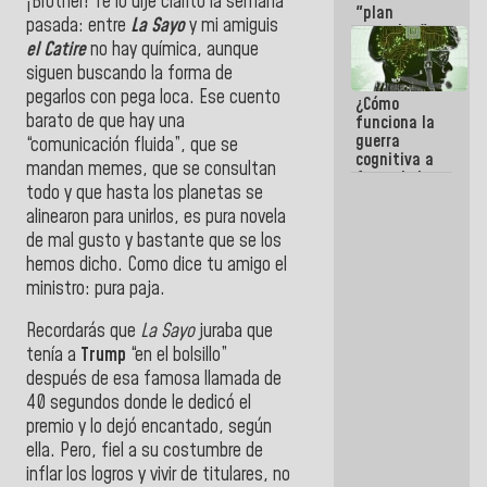
¡Brother! Te lo dije clarito la semana
"plan
pasada: entre
La Sayo
y mi amiguis
enjambre"
el Catire
no hay química, aunque
de La Sayo
para
siguen buscando la forma de
sabotear el
pegarlos con pega loca. Ese cuento
¿Cómo
diálogo y
barato de que hay una
funciona la
promover el
guerra
caos
“comunicación fluida”, que se
cognitiva a
mandan memes, que se consultan
favor de la
todo y que hasta los planetas se
narrativa
hegemónica?
alinearon para unirlos, es pura novela
(1)
de mal gusto y bastante que se los
hemos dicho. Como dice tu amigo el
ministro: pura paja.
Recordarás que
La Sayo
juraba que
tenía a
Trump
“en el bolsillo”
después de esa famosa llamada de
40 segundos donde le dedicó el
premio y lo dejó encantado, según
ella. Pero, fiel a su costumbre de
inflar los logros y vivir de titulares, no