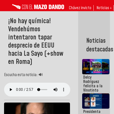
Chávez invicto
Noticias ↓
¡No hay química!
Vendehúmos
intentaron tapar
Noticias
desprecio de EEUU
destacadas
hacia La Sayo (+show
en Roma)
Escucha esta noticia: 🔊
Delcy
Rodríguez
felicita a la
Vinotinto
Sub 20
campeona
frente
México Sub
Presidenta
23 en los