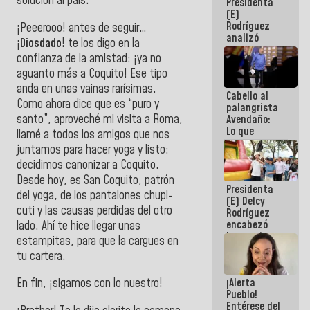
solución al país.
Presidenta
de la
(E)
República
Rodríguez
¡Peeerooo! antes de seguir…
analizó
¡
Diosdado
! te los digo en la
junto a
confianza de la amistad: ¡ya no
gobernadores
aguanto más a Coquito! Ese tipo
planes de
recuperación
anda en unas vainas rarísimas.
Cabello al
del Sistema
Como ahora dice que es “puro y
palangrista
Eléctrico
santo”, aproveché mi visita a Roma,
Avendaño:
Nacional
Lo que
llamé a todos los amigos que nos
vayas a
juntamos para hacer yoga y listo:
escribir
decidimos canonizar a Coquito.
hazlo hoy
por que no
Desde hoy, es San Coquito, patrón
Presidenta
sabemos si
del yoga, de los pantalones chupi-
(E) Delcy
la semana
cuti y las causas perdidas del otro
Rodríguez
que viene
encabezó
lado. Ahí te hice llegar unas
hay
lanzamiento
programa
estampitas, para que la cargues en
del Plan
tu cartera.
Nacional de
Recreación
¡Alerta
En fin, ¡sigamos con lo nuestro!
Vacacional
Pueblo!
Entérese del