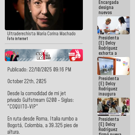
Encargada
Centroamericanos
designa
nuevos
titulares en
el
Viceministerio
de Energía
Ultraderechista María Corina Machado
Presidenta
Eléctrica y
Foto internet
(E) Delcy
CORPOELEC
Rodríguez
exhorta a
gobernadores
y alcaldes a
edificar
Publicado: 22/10/2025 09:16 PM
casas para
Presidenta
abuelos
October 22th, 2025
(E) Delcy
Rodríguez
Desde la comodidad de mi jet
inaugura
casa de los
privado Gulfstream G200 - Siglas:
Abuelos
"COQUITO-VIP"
Primavera
en Caracas
En ruta desde Roma, Italia rumbo a
Presidenta
(E) Delcy
Bogotá, Colombia, a 39.325 pies de
Rodríguez
altura.
firmó nueva