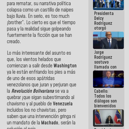
para rematar, su narrativa política
manejo de
escombros
colapsa como un castillo de naipes
Presidenta
en La Guaira
bajo lluvia. En serio, es too much
Delcy
¡brother”. Lo cierto es que el tiempo
Rodríguez
otorgó
pasa y la realidad sigue golpeando
medalla
fuertemente la ficción que se han
"Héroe de
creado.
Venezuela"
a servidores
Jorge
públicos
Lo más interesante del asunto es
Rodríguez
que, los vientos helados que
sostuvo
comienzan a salir desde
Washington
llamada con
ya le están enfriando los pies a más
Dinorah
Figuera y
de uno de esos apátridas
acuerdan
venezolanos que juran y perjuran que
primer
la
Revolución Bolivariana
se va a
Cabello:
encuentro
Todos los
presencial
quebrar ¡que sigan subestimando al
diálogos son
para el
chavismo y al pueblo de
Venezuela
bienvenidos
diálogo
incluidos los no chavistas, pero
siempre que
estén en el
saben que una intervención gringa ni
marco de la
un mandato de la
Machado
, serán la
Constitución