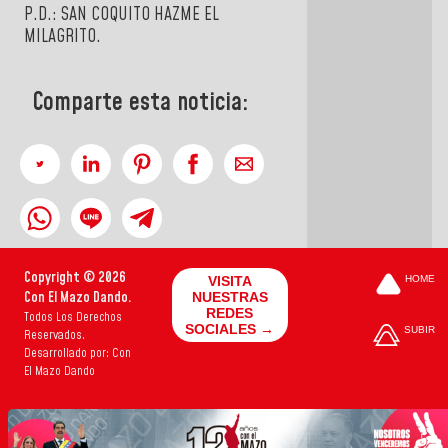
P.D.: SAN COQUITO HAZME EL
MILAGRITO.
Comparte esta noticia:
Copyright © 2026
VISITA
HOME
Con El Mazo Dando.
NUESTRAS
REDES
Todos Los Derechos
SOCIALES →
SUBIR
Reservados.
Desarrollado por: Con
El Mazo Dando