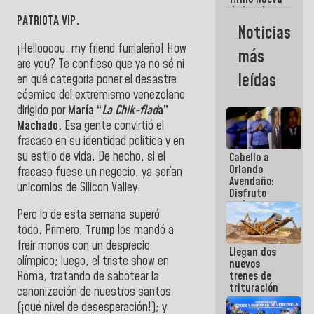
de Ley de
PATRIOTA VIP.
Arrendamiento
Noticias
aprobada
por la AN
¡Helloooou, my friend furrialeño! How
más
are you? Te confieso que ya no sé ni
leídas
en qué categoría poner el desastre
cósmico del extremismo venezolano
dirigido por
María “
La Chik-flad
a”
Machado.
Esa gente convirtió el
fracaso en su identidad política y en
su estilo de vida. De hecho, si el
Cabello a
Orlando
fracaso fuese un negocio, ya serían
Avendaño:
unicornios de Silicon Valley.
Disfruto
cada vez
Pero lo de esta semana superó
que escribes
porque lo
todo. Primero,
Trump
los mandó a
que haces
freír monos con un desprecio
Llegan dos
es
olímpico; luego, el triste show en
nuevos
embarrarla
trenes de
Roma, tratando de sabotear la
trituración
canonización de nuestros santos
para
(¡qué nivel de desesperación!); y
optimizar