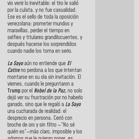
vio venir lo inevitable: el tiro le salió
por la culata, y no fue casualidad.
Ese es el sello de toda la oposición
venezolana: prometer mundos y
maravillas, perder el tiempo en
selfies y titulares grandilocuentes, y
después hacerse los sorprendidos
cuando nadie los toma en serio.
La Sayo
aún no entiende que
El
Catire
no perdona a los que intentan
montarse en su ola sin invitación. El
viernes, cuando le preguntaron a
Trump
por el
Nobel de la Paz,
no solo
dejó ver su frustración por no haberlo
ganado, sino que le regaló a
La Sayo
una cucharada de realidad: el
desprecio en persona. Cerró con
broche de oro y sin filtro —“No sé
quién es”—más claro, imposible y los
adornos que le quieran poner, es